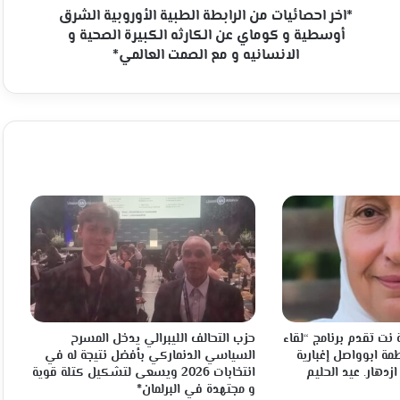
كوماي
*اخر احصائيات من الرابطة الطبية الأوروبية الشرق
عن
أوسطية و كوماي عن الكارثه الكبيرة الصحية و
الكارثه
الانسانيه و مع الصمت العالمي*
الكبيرة
الصحية
و
الانسانيه
و
مع
الصمت
العالمي*
نت تقدم برنامج “لقاء
حزب التحالف الليبرالي يدخل المسرح
مة ابوواصل إغبارية
السياسي الدنماركي بأفضل نتيجة له في
ازدهار. عيد الحليم
انتخابات 2026 ويسعى لتشكيل كتلة قوية
و مجتهدة في البرلمان*