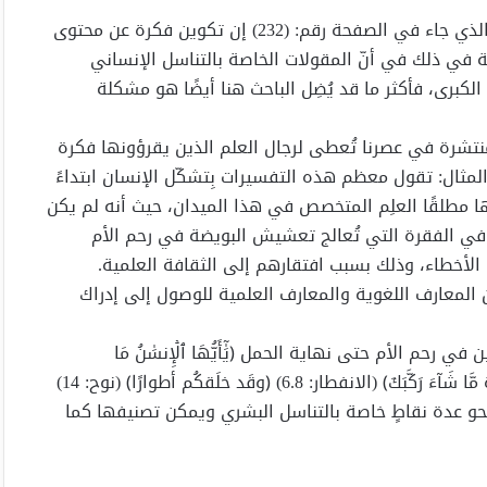
يقول الكاتب الباحث الناقد موريس بوكاي تحت هذا العنوان الذي جاء في الصفحة رقم: (232) إن تكوين فكرة عن محتوى
ة في ذلك في أنّ المقولات الخاصة بالتناسل الإنساني
برى، فأكثر ما قد يُضِل الباحث هنا أيضًا هو مشكلة
نتشرة في عصرنا تُعطى لرجال العلم الذين يقرؤونها فكرة
لمثال: تقول معظم هذه التفسيرات بِتشكّل الإنسان ابتداءً
ها مطلقًا العلِم المتخصص في هذا الميدان، حيث أنه لم يكن
 في الفقرة التي تُعالج تعشيش البويضة في رحم الأم
لأخطاء، وذلك بسبب افتقارهم إلى الثقافة العلمية.
ن المعارف اللغوية والمعارف العلمية للوصول إلى إدراك
ي رحم الأم حتى نهاية الحمل ﴿يَٰٓأَيُّهَا ٱلۡإِنسَٰنُ مَا
غَرَّكَ بِرَبِّكَ ٱلۡكَرِيمِ* ٱلَّذِي خَلَقَكَ فَسَوَّاكَ فَعَدَلَكَ* فِيٓ أَيِّ صُورَةٖ مَّا شَآءَ رَكَّبَكَ﴾ (الانفطار: 6.8) ﴿وقَد خلَقكُم أطوارًا﴾ (نوح: 14)
نحو عدة نقاطٍ خاصة بالتناسل البشري ويمكن تصنيفها كما