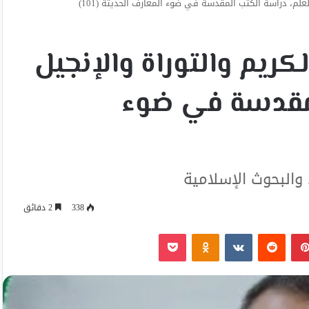
لعلم، دراسة الكتب المقدسة في ضوء المعارف الحديثة (101)
كريم والتوراة والإنجيل
لمقدسة في ضوء
ء والبحوث الإسلامية
338
2 دقائق
بينتيريست
Odnoklassniki
‫Pocket