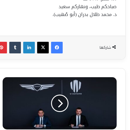
صباحكم طيب، ونهاركم سعيد
د. محمد طلال بدران (أبو صُهيب).
فيسبوك
‫X
لينكدإن
شاركها
جينيسيس
تتعاون
مع
شركة
دبليو
موتورز
لإطلاق
اصدارات
معدلة