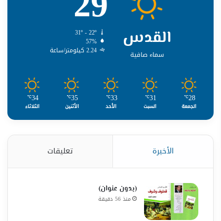
29
القدس
31º - 22º
57%
2.24 كيلومتر/ساعة
سماء صافية
34
35
33
31
28
℃
℃
℃
℃
℃
الجمعة
السبت
الأحد
الأثنين
الثلاثاء
الأخيرة
تعليقات
(بدون عنوان)
منذ 56 دقيقة