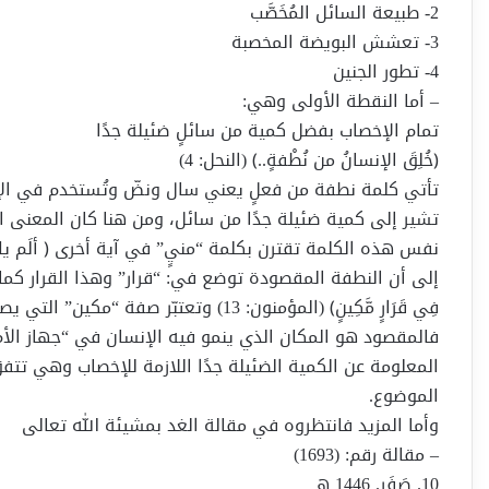
2- طبيعة السائل المُخَصَّب
3- تعشش البويضة المخصبة
4- تطور الجنين
– أما النقطة الأولى وهي:
تمام الإخصاب بفضل كمية من سائلٍ ضئيلة جدًا
﴿خُلِقَ الإنسانُ من نُطْفةٍ..﴾ (النحل: 4)
تأتي كلمة نطفة من فعلٍ يعني سال ونضّ وتُستخدم في الإ
تشير إلى كمية ضئيلة جدًا من سائل، ومن هنا كان المعنى الث
إلى أن النطفة المقصودة توضع في: “قرار” وهذا القرار كما هو واض
فِي قَرَارٍ مَّكِينٍ﴾ (المؤمنون: 13) وتعتب
فالمقصود هو المكان الذي ينمو فيه الإنسان في “جهاز الأم
المعلومة عن الكمية الضئيلة جدًا اللازمة للإخصاب وهي تتف
الموضوع.
وأما المزيد فانتظروه في مقالة الغد بمشيئة الله تعالى
– مقالة رقم: (1693)
10. صَفَر. 1446 هـ