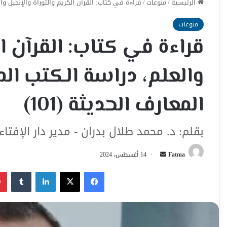
الرئيسية
/
منوعات
/
قراءة في كتاب: القرآن الكريم والتوراة والإنجيل وا
منوعات
قراءة في كتاب: القرآن ال
والعلم، دراسة الكتب ا
المعارف الحديثة (101)
بقلم: د. محمد طلال بدران - مدير دار الإفتا
أرسل
Fatma
14 أغسطس، 2024
بريدا
فيسبوك
‫X
لينكدإن
إلكترونيا