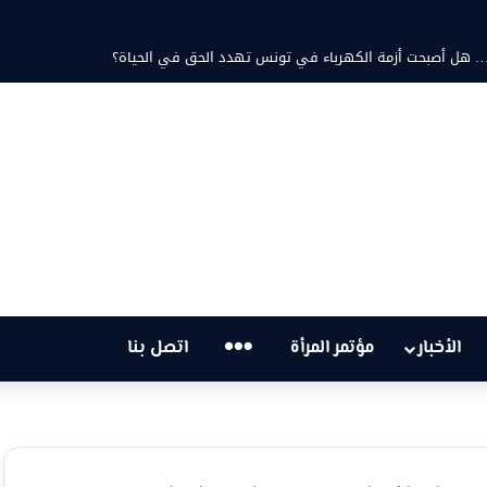
د ثابت والشاعرة فاطمة الزامل: عزف على أوتار الحنين وشجن القوافي
…
الأخبار
مؤتمر المرأة
اتصل بنا