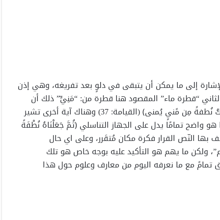
شارة إلى ما يمكن أن يتبقى في دلوٍ بعد تفريغه، وهي إذن
اني “قطرة ماء” المقصود هنا قطرة من: “مَنِيٍّ” ذلك أن
نفس هذه الكلمة تقترن بكلمة “منيٍ” في آية أخرى ﴿ ألَم يكُ نُطفةً مِن مًنيٍ يُمنى﴾ (القيامة: 37) وهناك آية أخرى تشير
ح تمامًا يدل على الجهاز التناسلي ﴿ثُمَّ جَعَلْنَاهُ نُطْفَةً
ّر صفة “مكين” التي يصف بها النّص القرار فكرة مكان مُتقَرر، وعلى اي حال
”، ولكن ما يهم هو التأكيد عليه بوجه خاص هو تلك
ق تمامً مع ما نعرفه اليوم من معارف وعلوم حول هذا