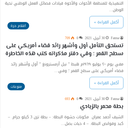
التنفيذية للمنظمة الأخوات والأخوة قيادات فصائل العمل الوطني تحية
الوطن…
أكمل القراءة »
اقلام حرة
Fatma
30 أبريل، 2021
0
709
تستحق التأمل أول وأشهر رائد فضاء أمريكي على
سطح القمر ؛ وفي دفتر مذكراته كتب هذه الخاطرة
مفي يوم ٢٠ يوليو ١٩٦٩م هبط ” نيل أرمسترونغ ” أول وأشهر رائد
فضاء أمريكي على سطح القمر ؛ وفي…
أكمل القراءة »
منوعات
Fatma
30 أبريل، 2021
0
693
بطة محمر بالزبادي
الشيف أحمد عمران مكونات حشوة البطة: – بطة تزن 3 كيلو جرام. –
كبد وقوانص البطة. – 4 حبات بصل…