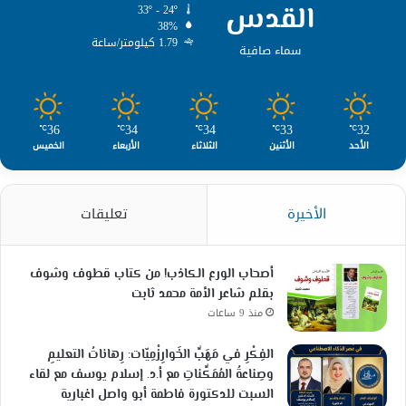
القدس
33º - 24º
38%
1.79 كيلومتر/ساعة
سماء صافية
36
34
34
33
32
℃
℃
℃
℃
℃
الأحد
الأثنين
الثلاثاء
الأربعاء
الخميس
الأخيرة
تعليقات
أصحاب الورع الكاذب! من كتاب قطوف وشوف
بقلم شاعر الأمة محمد ثابت
منذ 9 ساعات
الفِكْرِ في مَهَبِّ الخَوارِزْمِيّات: رِهاناتُ التعليمِ
وصِناعةُ المُمَكِّناتِ مع أ.د. إسلام يوسف مع لقاء
السبت للدكتورة فاطمة أبو واصل اغبارية