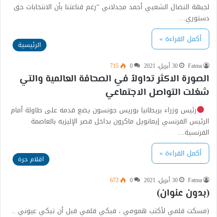
لجبهة النضال الشعبي أحمد مجدلاني “رغم قناعتنا بأن الانتخابات حق
دستوري…
أكمل القراءة »
الرئيسية
Fatma
30 أبريل، 2021
0
715
الصورة الاكثر تداولاً في الصحافة العالمية والتي
شغلت التواصل الاجتماعي
رئيس وزراء بريطانيا بوريس جونسون يضع قدمه على طاولة أمام
الرئيس الفرنسي إيمانويل ماكرون بداخل قصر الإليزيه بالعاصمة
الفرنسية…
أكمل القراءة »
اقلام حرة
Fatma
30 أبريل، 2021
0
672
(بدون عنوان)
(مسكت قلمي لأكتب همومي ، فبكي قلمي قبل أن تبكي عيوني ..