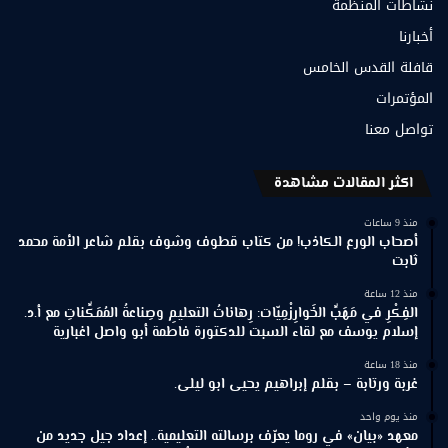
نشاطات المنظمة
أخبارنا
قافلة القدس الخامس
المؤتمرات
تواصل معنا
اكثر المقالات مشاهدة
منذ 9 ساعات
أصحاب الورع الكاذب! من كتاب قطوف وشوف بقلم شاعر الأمة محمد
ثابت
منذ 12 ساعة
الفِكْرِ في مَهَبِّ الخَوارِزْمِيّات: رِهاناتُ التعليمِ وصِناعةُ المُمَكِّناتِ مع أ.د.
إسلام يوسف مع لقاء السبت للدكتورة فاطمة أبو واصل اغبارية
منذ 18 ساعة
غربة ورتابة – بقلم إبراهيم يحيى ابو ليلى.
منذ يوم واحد
معهد «بيان» في روما يعرّف برسالته التعليمية.. إعداد جيل جديد من