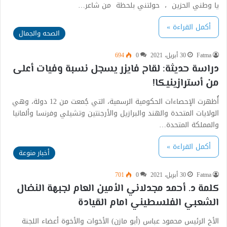
يا وطني الحزين ، حولتني بلحظة من شاعر…
أكمل القراءة »
الصحه والجمال
Fatma
30 أبريل، 2021
0
694
دراسة حديثة: لقاح فايزر يسجل نسبة وفيات أعلى
من أسترازينيكا!
أُظهرت الإحصاءات الحكومية الرسمية، التي جُمعت من 12 دولة، وهي
الولايات المتحدة والهند والبرازيل والأرجنتين وتشيلي وفرنسا وألمانيا
والمملكة المتحدة…
أكمل القراءة »
أخبار منوعة
Fatma
30 أبريل، 2021
0
701
كلمة د. أحمد مجدلاني الأمين العام لجبهة النضال
الشعبي الفلسطيني امام القيادة
الأخ الرئيس محمود عباس (أبو مازن) الأخوات والأخوة أعضاء اللجنة