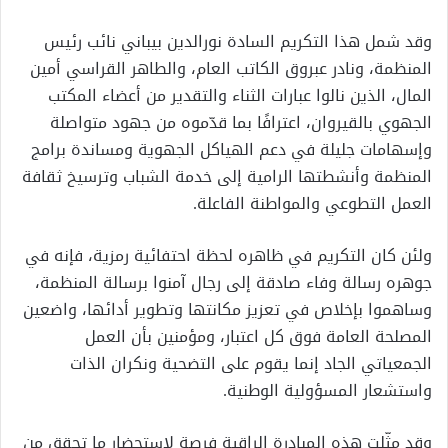
وقد شمل هذا التكريم السادة نورالدين بيباني نائب رئيس
المنظمة، ونادر عبروق الكاتب العام، والطاهر القراسي أمين
المال، الذين نالوا عبارات الثناء والتقدير من أعضاء المكتب
الجهوي بالقيروان، اعترافًا بما قدّموه من جهود متواصلة
وإسهامات جليلة في دعم الهياكل الجهوية ومساندة برامج
المنظمة وأنشطتها الرامية إلى خدمة الشباب وترسيخ ثقافة
العمل التطوعي والمواطنة الفاعلة.
ولئن كان التكريم في ظاهره لحظة احتفائية رمزية، فإنه في
جوهره رسالة وفاء صادقة إلى رجال آمنوا برسالة المنظمة،
وساهموا بإخلاص في تعزيز مكانتها وتطوير أدائها، واضعين
المصلحة العامة فوق كل اعتبار، ومؤمنين بأن العمل
الجمعياتي الجاد إنما يقوم على التضحية ونكران الذات
واستشعار المسؤولية الوطنية.
وقد مثّلت هذه المبادرة الراقية فرصة لاستحضار ما تحقق من