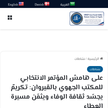
العربية
Danish
English
القائ
الرئيسية
/
نشاطات
نشاطات
على هامش المؤتمر الانتخابي
للمكتب الجهوي بالقيروان: تكريمٌ
يجسّد ثقافة الوفاء ويثمّن مسيرة
العطاء