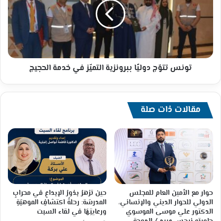
ببرونزية
التميّز
في
خدمة
الحجيج
تونس تتوّج دوليًا ببرونزية التميّز في خدمة الحجيج
مقالات ذات صلة
حوار مع الأمين العام للمجلس
حين تزهرُ بذورُ الإبداعِ في محرابِ
الدولي للحوار الديني والإنساني،
المدرسَة: رحلةُ اكتشافِ الموهبَةِ
الدكتور علي موسى الموسوي
ورعايتِهَا في لقاء السبت