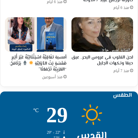
حاورته نرجس عبيد / الدوحة
منذ 6 أيام
منذ 6 أيام
لحن القلوب في عروس البحر.. عبق
أمسية ثقَافِيَّةٌ اسْتِثْنَائِيَّةٌ عَبْرَ أَثِيرِ
حيفا ونكهات الجليل
هَمْسَةِ نِتْ الدَّوْلِيَّةِ
بَرْنَامَجُ:
“العَرَبِيَّةُ تَجْمَعُنَا”
منذ 7 أيام
منذ أسبوعين
الطقس
29
℃
القدس
29º - 22º
52%