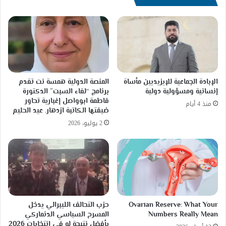
الإبادة الجماعية للإيزيديين مأساة
المنصة الدولية همسة نت تقدم
إنسانية ومسؤولية دولية
برنامج “لقاء السبت” الدكتورة
فاطمة ابوواصل إغبارية تحاور
منذ 4 أيام
ضيفتها الكاتبة ازدهار. عيد الحليم
2 يوليو، 2026
Ovarian Reserve: What Your
حزب التحالف الليبرالي يدخل
Numbers Really Mean
المسرح السياسي الدنماركي
بأفضل نتيجة له في انتخابات 2026