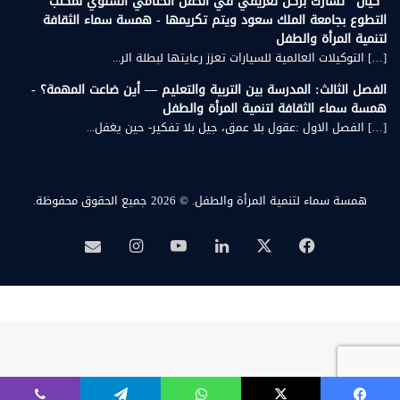
"كيان" تشارك بركن تعريفي في الحفل الختامي السنوي لمكتب
التطوع بجامعة الملك سعود ويتم تكريمها - همسة سماء الثقافة
لتنمية المرأة والطفل
[…] التوكيلات العالمية للسيارات تعزز رعايتها لبطلة الر...
الفصل الثالث: المدرسة بين التربية والتعليم — أين ضاعت المهمة؟ -
همسة سماء الثقافة لتنمية المرأة والطفل
[…] الفصل الاول :عقول بلا عمق، جيل بلا تفكير- حين يغفل...
همسة سماء لتنمية المرأة والطفل.
© 2026 جميع الحقوق محفوظة.
‫X
فيسبوك
لينكدإن
‫YouTube
انستقرام
بريد
همسة