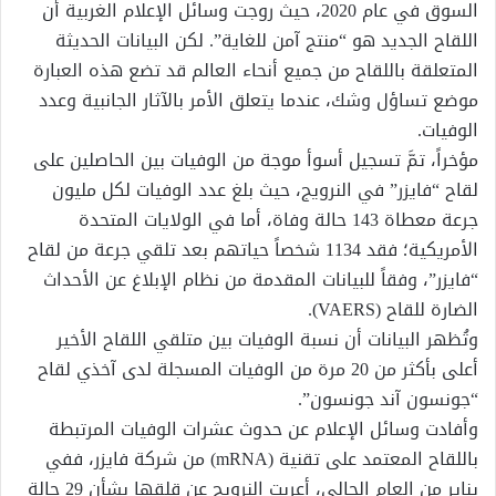
السوق في عام 2020، حيث روجت وسائل الإعلام الغربية أن
اللقاح الجديد هو “منتج آمن للغاية”. لكن البيانات الحديثة
المتعلقة باللقاح من جميع أنحاء العالم قد تضع هذه العبارة
موضع تساؤل وشك، عندما يتعلق الأمر بالآثار الجانبية وعدد
الوفيات.
مؤخراً، تمَّ تسجيل أسوأ موجة من الوفيات بين الحاصلين على
لقاح “فايزر” في النرويج، حيث بلغ عدد الوفيات لكل مليون
جرعة معطاة 143 حالة وفاة، أما في الولايات المتحدة
الأمريكية؛ فقد 1134 شخصاً حياتهم بعد تلقي جرعة من لقاح
“فايزر”، وفقاً للبيانات المقدمة من نظام الإبلاغ عن الأحداث
الضارة للقاح (VAERS).
وتُظهر البيانات أن نسبة الوفيات بين متلقي اللقاح الأخير
أعلى بأكثر من 20 مرة من الوفيات المسجلة لدى آخذي لقاح
“جونسون آند جونسون”.
وأفادت وسائل الإعلام عن حدوث عشرات الوفيات المرتبطة
باللقاح المعتمد على تقنية (mRNA) من شركة فايزر، ففي
يناير من العام الحالي، أعربت النرويج عن قلقها بشأن 29 حالة