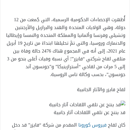
إلكترونيا
أُظهرت الإحصاءات الحكومية الرسمية، التي جُمعت من 12
دولة، وهي الولايات المتحدة والهند والبرازيل والأرجنتين
وتشيلي وفرنسا وألمانيا والمملكة المتحدة والنمسا وإيطاليا
والدنمارك وروسيا، والتي تمَّ تحليلها ابتداءً من تاريخ 19 أبريل
عام 2021، إلى أنه في المجموع هناك 2476 حالة وفاة بين
متلقي لقاح شركتي “فايزر”؛ أي نسبة وفيات أعلى بنحو من 3
إلى 5 مرات من لقاحي “أسترازينيكا” و”جونسون آند
جونسون”، بحسب وكالة تاس الروسية.
لقاح فايزر والآثار الجانبية
قد ينتج عن تلقي اللقاحات آثار جانبية
كان لقاح
فيروس كورونا
المقدم من شركة “فايزر” قد دخل