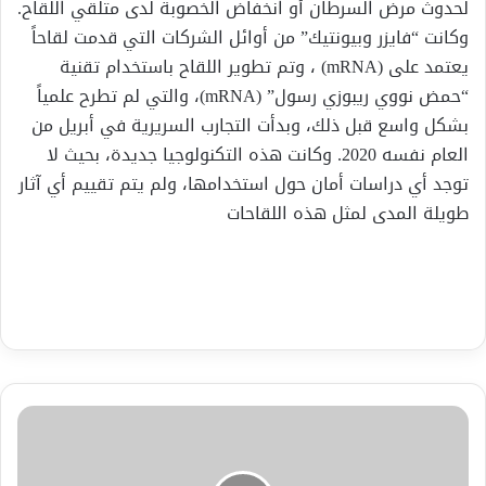
لحدوث مرض السرطان أو انخفاض الخصوبة لدى متلقي اللقاح.
وكانت “فايزر وبيونتيك” من أوائل الشركات التي قدمت لقاحاً
يعتمد على (mRNA) ، وتم تطوير اللقاح باستخدام تقنية
“حمض نووي ريبوزي رسول” (mRNA)، والتي لم تطرح علمياً
بشكل واسع قبل ذلك، وبدأت التجارب السريرية في أبريل من
العام نفسه 2020. وكانت هذه التكنولوجيا جديدة، بحيث لا
توجد أي دراسات أمان حول استخدامها، ولم يتم تقييم أي آثار
طويلة المدى لمثل هذه اللقاحات
كلمة
د.
أحمد
مجدلاني