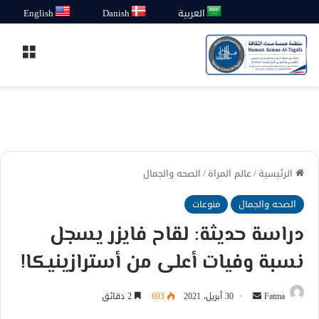
العربية
Danish
English
القائ
الرئيسية
/
عالم المراة
/
الصحه والجمال
الصحه والجمال
منوعات
دراسة حديثة: لقاح فايزر يسجل
نسبة وفيات أعلى من أسترازينيكا!
أرسل
Fatma
30 أبريل، 2021
693
2 دقائق
بريدا