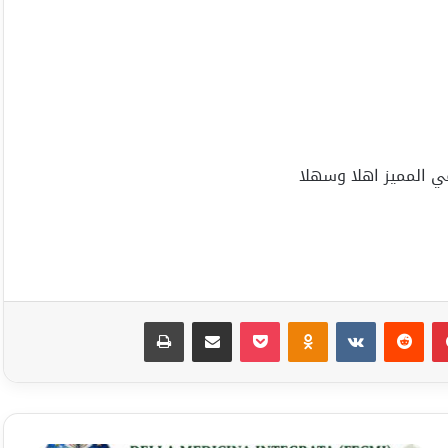
ي المميز اهلا وسهلا
بينتيريست
Odnoklassniki
‫Pocket
مشاركة عبر البريد
طباعة