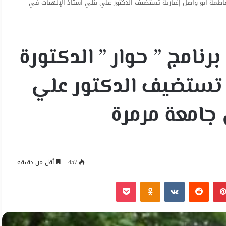
فاطمة أبو واصل إغبارية تستضيف الدكتور علي بنلي أستاذ الإلهيات في
نامج ” حوار ” الدكتورة
ة تستضيف الدكتور علي
 جامعة مرمرة
457
أقل من دقيقة
بينتيريست
Odnoklassniki
‫Pocket