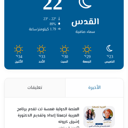
22
القدس
23º - 22º
89%
1.79 كيلومتر/ساعة
سماء صافية
34
33
30
29
23
℃
℃
℃
℃
℃
الخميس
الجمعة
السبت
الأحد
الأثنين
الأخيرة
تعليقات
المنصة الدولية همسة نت تقدم برنامج
العربية تجمعنا إعداد وتقديم الدكتورة
إشرق كرونه
منذ 9 ساعات