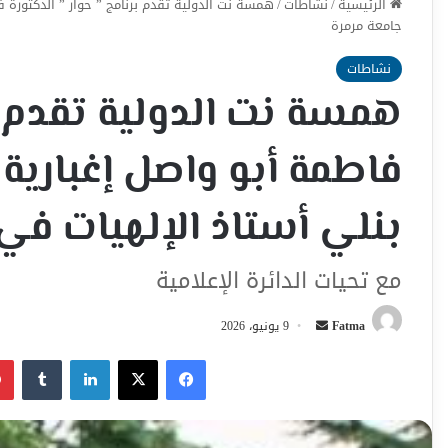
الرئيسية
/
نشاطات
/
همسة نت الدولية تقدم برنامج ” حوار ” الدكتورة 
جامعة مرمرة
نشاطات
همسة نت الدولية تقدم بر
فاطمة أبو واصل إغباري
بنلي أستاذ الإلهيات في
مع تحيات الدائرة الإعلامية
أرسل
Fatma
9 يونيو، 2026
بريدا
فيسبوك
‫X
لينكدإن
إلكترونيا