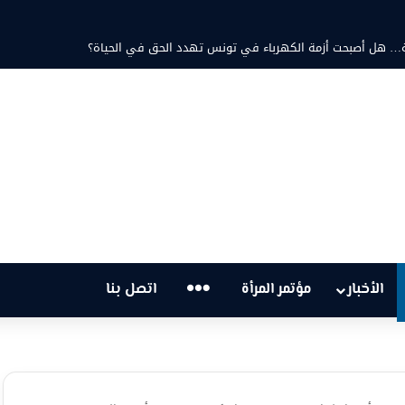
حمد ثابت والشاعرة فاطمة الزامل: عزف على أوتار الحنين وشجن القوافي
…
الأخبار
مؤتمر المرأة
اتصل بنا