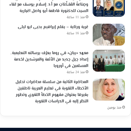
وصِناعةُ المُمَكِّناتِ مع أ.د. إسلام يوسف مع لقاء
السبت للدكتورة فاطمة أبو واصل اغبارية
منذ 11 ساعة
غربة ورتابة – بقلم إبراهيم يحيى ابو ليلى.
منذ 16 ساعة
معهد «بيان» في روما يعرّف برسالته التعليمية..
إعداد جيل جديد من الأئمة والمرشدين لخدمة
المسلمين في أوروبا
منذ 24 ساعة
المحاضرة الثانية من سلسلة محاضرات تحليل
الأخطاء اللغوية في تعليم العربية ناطقين
بغيرها بعنوان مفهوم الخطأ اللغوي وتطور
النظر إليه في الدراسات اللغوية
منذ يومين