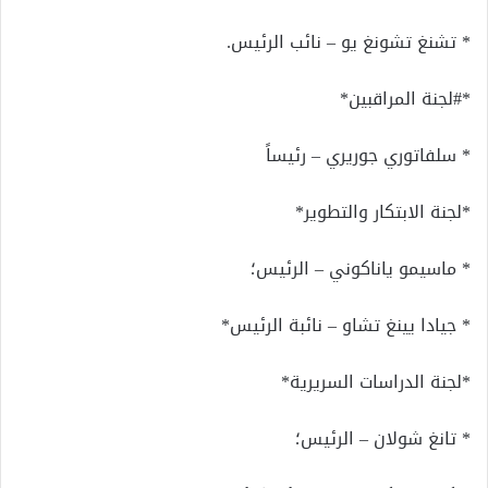
* تشنغ تشونغ يو – نائب الرئيس.
*#لجنة المراقبين*
* سلفاتوري جوريري – رئيساً
*لجنة الابتكار والتطوير*
* ماسيمو ياناكوني – الرئيس؛
* جيادا يينغ تشاو – نائبة الرئيس*
*لجنة الدراسات السريرية*
* تانغ شولان – الرئيس؛