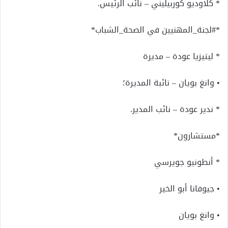
* كلاوديو كوربيليني – نائب الرئيس.
*#لجنة_المهنيين في الصحة_الشباب*
* ليتيزيا عودة – مديرة
• وانغ بويان – نائبة المديرة؛
* ندير عودة – نائب المدير.
*مستشارون*
* أنطونيو جويرسي
• جيوفانا أبو الخير
• وانغ بويان