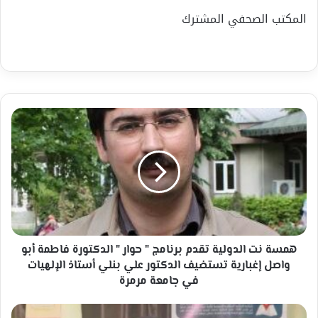
المكتب الصحفي المشترك
همسة
نت
الدولية
تقدم
برنامج
"
حوار
"
الدكتورة
فاطمة
همسة نت الدولية تقدم برنامج " حوار " الدكتورة فاطمة أبو
أبو
واصل إغبارية تستضيف الدكتور علي بنلي أستاذ الإلهيات
واصل
في جامعة مرمرة
إغبارية
تستضيف
مانخفيه