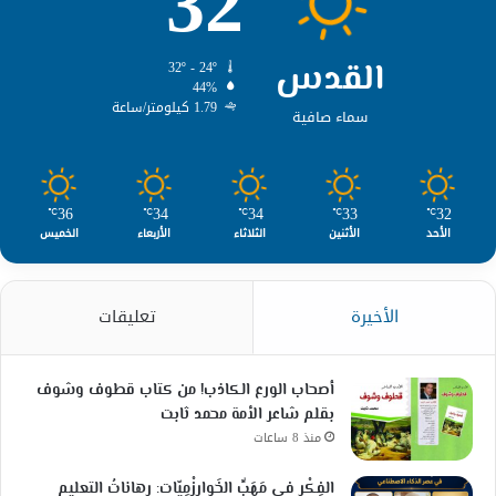
32
القدس
32º - 24º
44%
1.79 كيلومتر/ساعة
سماء صافية
36
34
34
33
32
℃
℃
℃
℃
℃
الأحد
الأثنين
الثلاثاء
الأربعاء
الخميس
الأخيرة
تعليقات
أصحاب الورع الكاذب! من كتاب قطوف وشوف
بقلم شاعر الأمة محمد ثابت
منذ 8 ساعات
الفِكْرِ في مَهَبِّ الخَوارِزْمِيّات: رِهاناتُ التعليمِ