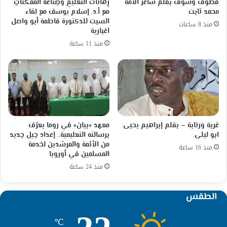
قطوف وشوف بقلم شاعر الأمة
رِهاناتُ التعليمِ وصِناعةُ المُمَكِّناتِ
محمد ثابت
مع أ.د. إسلام يوسف مع لقاء
السبت للدكتورة فاطمة أبو واصل
منذ 8 ساعات
اغبارية
منذ 11 ساعة
غربة ورتابة – بقلم إبراهيم يحيى
معهد «بيان» في روما يعرّف
ابو ليلى.
برسالته التعليمية.. إعداد جيل جديد
من الأئمة والمرشدين لخدمة
منذ 16 ساعة
المسلمين في أوروبا
منذ 24 ساعة
الطقس
℃