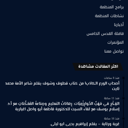
برامج المنظمة
نشاطات المنظمة
أخبارنا
قافلة القدس الخامس
المؤتمرات
تواصل معنا
اكثر المقالات مشاهدة
منذ 8 ساعات
أصحاب الورع الكاذب! من كتاب قطوف وشوف بقلم شاعر الأمة محمد
ثابت
منذ 11 ساعة
الفِكْرِ في مَهَبِّ الخَوارِزْمِيّات: رِهاناتُ التعليمِ وصِناعةُ المُمَكِّناتِ مع أ.د.
إسلام يوسف مع لقاء السبت للدكتورة فاطمة أبو واصل اغبارية
منذ 16 ساعة
غربة ورتابة – بقلم إبراهيم يحيى ابو ليلى.