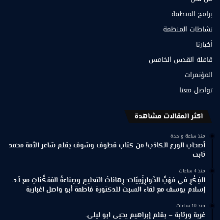
برامج المنظمة
نشاطات المنظمة
أخبارنا
قافلة القدس الخامس
المؤتمرات
تواصل معنا
اكثر المقالات مشاهدة
منذ ساعة واحدة
أصحاب الورع الكاذب! من كتاب قطوف وشوف بقلم شاعر الأمة محمد
ثابت
منذ 4 ساعات
الفِكْرِ في مَهَبِّ الخَوارِزْمِيّات: رِهاناتُ التعليمِ وصِناعةُ المُمَكِّناتِ مع أ.د.
إسلام يوسف مع لقاء السبت للدكتورة فاطمة أبو واصل اغبارية
منذ 10 ساعات
غربة ورتابة – بقلم إبراهيم يحيى ابو ليلى.