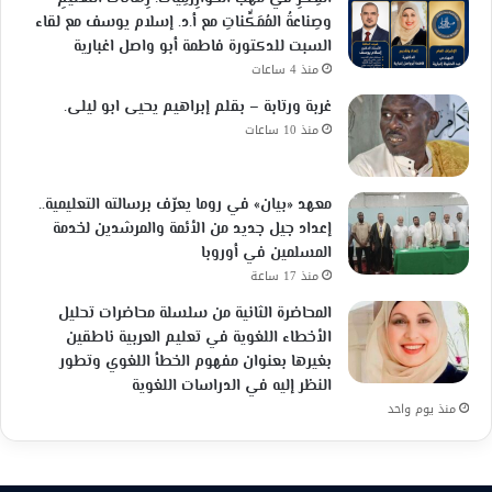
وصِناعةُ المُمَكِّناتِ مع أ.د. إسلام يوسف مع لقاء
السبت للدكتورة فاطمة أبو واصل اغبارية
منذ 4 ساعات
غربة ورتابة – بقلم إبراهيم يحيى ابو ليلى.
منذ 10 ساعات
معهد «بيان» في روما يعرّف برسالته التعليمية..
إعداد جيل جديد من الأئمة والمرشدين لخدمة
المسلمين في أوروبا
منذ 17 ساعة
المحاضرة الثانية من سلسلة محاضرات تحليل
الأخطاء اللغوية في تعليم العربية ناطقين
بغيرها بعنوان مفهوم الخطأ اللغوي وتطور
النظر إليه في الدراسات اللغوية
منذ يوم واحد