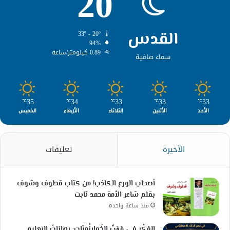
20
القدس
33º - 20º
94%
0.89 كيلومتر/ساعة
سماء صافية
35
34
33
33
33
℃
℃
℃
℃
℃
الأحد
الأثنين
الثلاثاء
الأربعاء
الخميس
الأخيرة
تعليقات
أصحاب الورع الكاذب! من كتاب قطوف وشوف
بقلم شاعر الأمة محمد ثابت
منذ ساعة واحدة
الفِكْرِ في مَهَبِّ الخَوارِزْمِيّات: رِهاناتُ التعليمِ