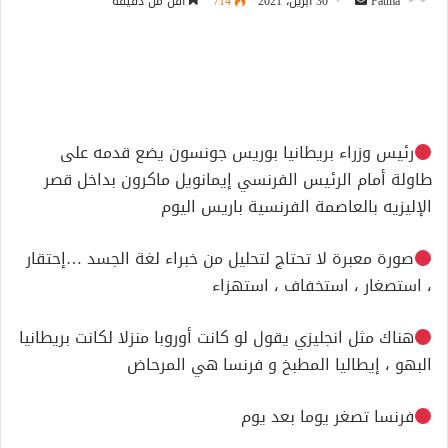
أرسل
Fatma
30 أبريل، 2021
714
أقل من دقيقة
بريدا
إلكترونيا
رئيس وزراء بريطانيا بوريس جونسون يضع قدمه على
طاولة أمام الرئيس الفرنسي إيمانويل ماكرون بداخل قصر
الإليزيه بالعاصمة الفرنسية باريس اليوم
صورة معبرة لا تحتاج لتحليل من خبراء لغة الجسد …إحتقار
، استصغار ، استخفاف ، استهزاء
هناك مثل انجليزي يقول لو كانت أوروبا منزلا لكانت بريطانيا
البهو ، إيطاليا المطبخ و فرنسا هي المرحاض
فرنسا تصغر يوما بعد يوم