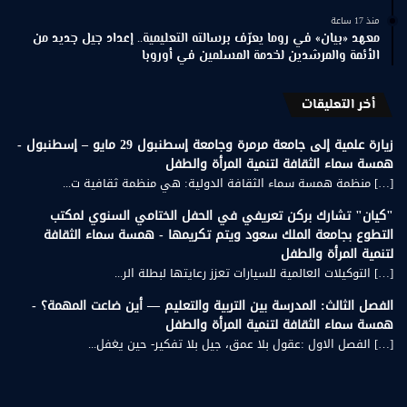
منذ 17 ساعة
معهد «بيان» في روما يعرّف برسالته التعليمية.. إعداد جيل جديد من
الأئمة والمرشدين لخدمة المسلمين في أوروبا
أخر التعليقات
زيارة علمية إلى جامعة مرمرة وجامعة إسطنبول 29 مايو – إسطنبول -
همسة سماء الثقافة لتنمية المرأة والطفل
[…] منظمة همسة سماء الثقافة الدولية: هي منظمة ثقافية ت...
"كيان" تشارك بركن تعريفي في الحفل الختامي السنوي لمكتب
التطوع بجامعة الملك سعود ويتم تكريمها - همسة سماء الثقافة
لتنمية المرأة والطفل
[…] التوكيلات العالمية للسيارات تعزز رعايتها لبطلة الر...
الفصل الثالث: المدرسة بين التربية والتعليم — أين ضاعت المهمة؟ -
همسة سماء الثقافة لتنمية المرأة والطفل
[…] الفصل الاول :عقول بلا عمق، جيل بلا تفكير- حين يغفل...