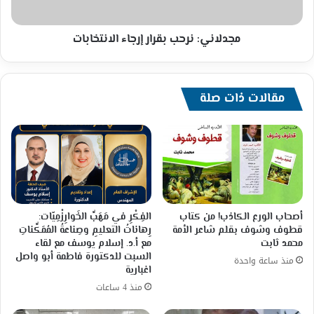
مجدلاني: نرحب بقرار إرجاء الانتخابات
مقالات ذات صلة
أصحاب الورع الكاذب! من كتاب
الفِكْرِ في مَهَبِّ الخَوارِزْمِيّات:
قطوف وشوف بقلم شاعر الأمة
رِهاناتُ التعليمِ وصِناعةُ المُمَكِّناتِ
محمد ثابت
مع أ.د. إسلام يوسف مع لقاء
السبت للدكتورة فاطمة أبو واصل
منذ ساعة واحدة
اغبارية
منذ 4 ساعات