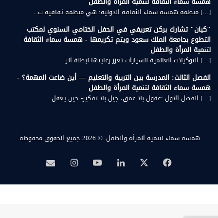
همسة سماء الثقافة لتنمية المرأة والطفل
[…] منظمة همسة سماء الثقافة الدولية: هي منظمة ثقافية ت...
"كيان" تشارك بركن تعريفي في الحفل الختامي السنوي لمكتب
التطوع بجامعة الملك سعود ويتم تكريمها - همسة سماء الثقافة
لتنمية المرأة والطفل
[…] التوكيلات العالمية للسيارات تعزز رعايتها لبطلة الر...
الفصل الثالث: المدرسة بين التربية والتعليم — أين ضاعت المهمة؟ -
همسة سماء الثقافة لتنمية المرأة والطفل
[…] الفصل الاول :عقول بلا عمق، جيل بلا تفكير- حين يغفل...
همسة سماء لتنمية المرأة والطفل.
© 2026 جميع الحقوق محفوظة.
‫X
فيسبوك
لينكدإن
‫YouTube
انستقرام
بريد
همسة