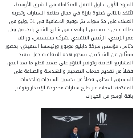
المزوّد الأوّل لحلول التنقل المتكاملة في الشرق الأوسط،
لتّتخذ بالتالي خطوة بارزة في مجال صناعة السيارات وتجربة
العملاء على حدّ سواء. تمّ توقيع الاتفاقية في 31 يوليو في
صالة عرض جينيسيس الواقعة في شارع الشيخ زايد، من قِبل
عمر الزبيدي، الرئيس التنفيذي لشركة جينيسيس، ورالف
دبّاس، مؤسّس شركة دابليو موتورز ورئيسها التنفيذي، بحضور
ممثّلين عن الشركتين. تتمحور هذه الاتفاقية حول تنفيذ
المشاريع الخاصة وتوفير التنوّع على صعيد قطع ما بعد البيع،
فضلاً عن تقديم خدمات التصميم والهندسة والصناعة على
المستوى المحلي، فضلاً عن تحسين المنتجات والخدمات
المقدّمة للعملاء عبر طرح سيارات محدودة الإصدار وتوفير
باقة أوسع من الخيارات.