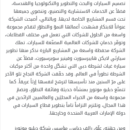
تصميم السيارات والبحث والتطوير والتكنولوجيا والهندسة،
فضلاً عن الخدمات الاستشارية والتصنيع، وتنضوي جميعها
تحت قسم المشاريع الخاصة لديها. وبالتالي، أصبحت الشركة
عنواناً للابتكار فشهدت أعمالها النموّ والتطوّر لتقدّم مجموعة
واسعة من الحلول للشركات التي تعمل في مختلف القطاعات،
وتوفّر خدماتٍ للشركات العالمية المصنّعة للسيارات. تملك
الشركة محفظة واسعة من المشاريع البارزة نذكر منها تطوير
سيارتَي لايكن هايبرسبورت وفينير سوبرسبورت، فضلاً عن
سيارة غياث لشرطة دبي التي تشكّل واحدة من أكثر مركبات
الشرطة تطوراً في العالم. وقد حقّقت الشركة النجاح تلو الآخر
على مرّ السنين منذ تأسيسها لترسّخ لنفسها إرثاً عريقاً. كما
تتمتّع دبليو موتورز بمنشأة حديثة وفائقة التطوّر، وتضمّ
مجموعة واسعة من الخبراء المحليّين والعالميين الرائدين في
هذا المجال، وتلتزم التزاماً تاماً بتطوير قطاع السيارات في
دولة الإمارات العربية المتحدة وخارجها.
ومن جهته، علّق رالف دباس، مؤسس شركة دبليو موتورز