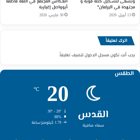
ويسعى لتشكيل كتلة قوية و
انعكاس المجتمع في اللغة فاطمة
مجتهدة في البرلمان*
أبوواصل إغبارية
13 أبريل، 2026
30 مارس، 2026
اترك تعليقاً
يجب أنت تكون
مسجل الدخول
لتضيف تعليقاً.
الطقس
20
℃
القدس
30º - 20º
88%
1.79 كيلومتر/ساعة
سماء صافية