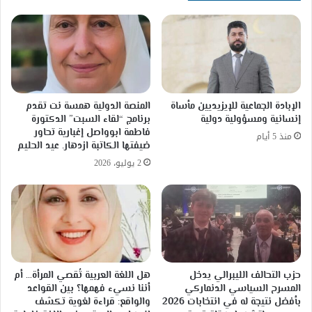
(101)
الإبادة الجماعية للإيزيديين مأساة
المنصة الدولية همسة نت تقدم
إنسانية ومسؤولية دولية
برنامج “لقاء السبت” الدكتورة
فاطمة ابوواصل إغبارية تحاور
منذ 5 أيام
ضيفتها الكاتبة ازدهار. عيد الحليم
2 يوليو، 2026
حزب التحالف الليبرالي يدخل
هل اللغة العربية تُقصي المرأة… أم
المسرح السياسي الدنماركي
أننا نسيء فهمها؟ بين القواعد
بأفضل نتيجة له في انتخابات 2026
والواقع: قراءة لغوية تكشف