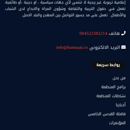
إعلامية تربوية غير ربحية لا تنتمي لأي جهات سياسية ، او دينية ،أو طائفية.
تعمل في حقول التربية والثقافة وشؤون المراة والابداع لدى الشباب.
والأطفال . تعمل على مد جسور التواصل بين المهجر والبلد الاصل.
هاتف
004522382214
البريد الالكتروني
info@hamsaat.co
روابط سريعة
من نحن
برامج المنظمة
نشاطات المنظمة
أخبارنا
قافلة القدس الخامس
المؤتمرات