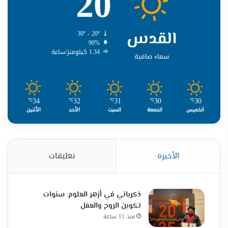
20
القدس
30º - 20º
90%
1.34 كيلومتر/ساعة
سماء صافية
34
32
31
30
30
℃
℃
℃
℃
℃
الخميس
الجمعة
السبت
الأحد
الأثنين
الأخيرة
تعليقات
ذكرياتي في أزهر العلوم: سنوات
تكوين الروح والعقل
منذ 11 ساعة