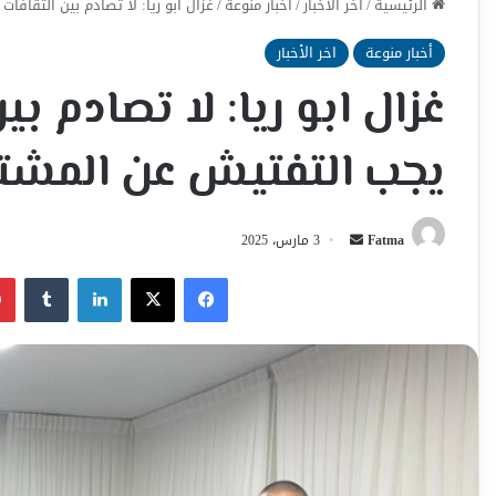
الرئيسية
/
اخر الأخبار
/
أخبار منوعة
/
غزال ابو ريا: لا تصادم بين الثقافا
أخبار منوعة
اخر الأخبار
غزال ابو ريا: لا تصادم بي
يجب التفتيش عن المشت
أرسل
Fatma
3 مارس، 2025
بريدا
فيسبوك
‫X
لينكدإن
إلكترونيا