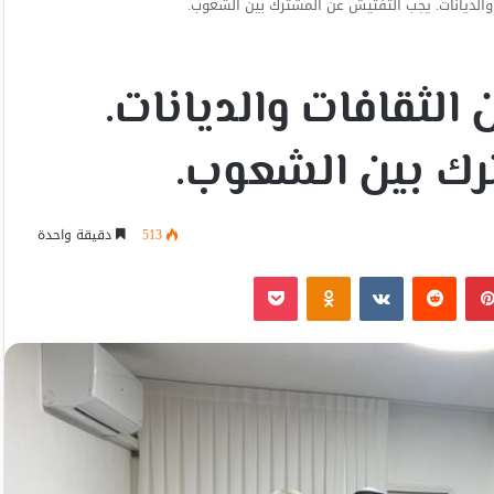
ت والديانات. يجب التفتيش عن المشترك بين الشعوب.
ن الثقافات والديانات.
رك بين الشعوب.
513
دقيقة واحدة
بينتيريست
Odnoklassniki
‫Pocket