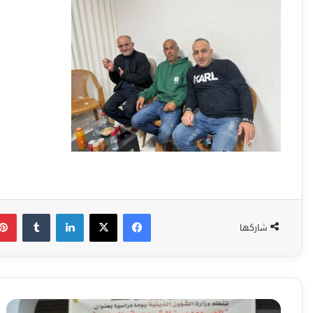
فيسبوك
‫X
لينكدإن
شاركها
الصّوم