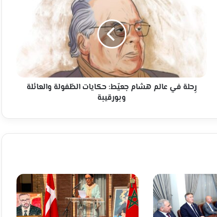
في
عالم
هشام
جعيّط:
حكايات
الطّفولة
والعائلة
وبورقيبة
رِحلة في عالم هشام جعيّط: حكايات الطّفولة والعائلة
وبورقيبة