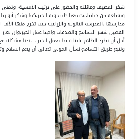
شكر المضيف وعائلته والحضور على ترتيب الأمسية، وتمنى أن
ونقتلعه من حياتنا،مجتمعنا طيب وبه الخير،كما وشكر أبو ري
مدارسها ،المدرسة الثانوية والزراعية حيث تخرج منها الآف ا
الفضيل شهر التسامح والصدقات واجبنا عمل الخير،وان نعزز ا
أجل أن نطرد الظلام علينا فقط بعمل الخير ، عندنا مشكلة مع
ونتبع طريق التسامح،نسأل المولى تعالى أن يعم السلام و