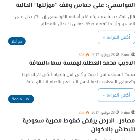
القواسمي: على حماس وقف “مهزلتها” الحالية
قال المتحدث باسم حركة فتح أسامة القواسمي إن الأثر يدل على
المسير، وأن ما تفعله حركة حماس لا يدلل بالمطلق…
أكمل القراءة »
خواطر
Fatma
28 يونيو، 2017
853
الاديب محمد العطله.لهمسة سماءالثقافة
تمنيت السعاده لمن احببت وكلى امل بالحياه ابكى لاجله فرحا
وتغمرنى السعاده عندما احس انه ينعم بالحياه لا ابالى كيف…
أكمل القراءة »
أخبار منوعة
Fatma
28 يونيو، 2017
863
مصادر : الاردن يرفض ضغوط مصرية سعودية
للبطش بالاخوان