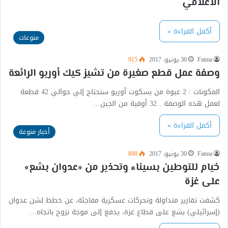
الاعلامي
أكمل القراءة »
منوعات
Fatma
30 يونيو، 2017
915
وصفة عمل قطع صغيرة من تشيز كيك أوريو الرائعة
المكونات : 2 عبوة من بسكوت أوريو ستحتاج إلي حوالي 42 قطعة
لعمل هذه الوصفة . 32 أوقية من الجبن…
أكمل القراءة »
أخبار منوعة
Fatma
30 يونيو، 2017
898
خيام للتوطين بسيناء وتحذير من «عدوان بشع»
على غزة
كشفت تقارير متداولة وتحركات عسكرية مفاجئة، عن خطط لشن عدوان
(إسرائيلي) بشع على قطاع غزة، يدفع إلى موجة نزوح باتجاه…