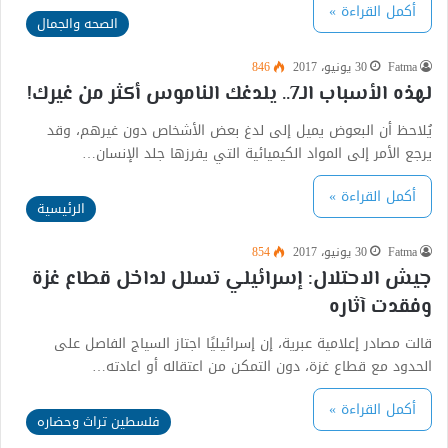
أكمل القراءة »
الصحه والجمال
Fatma
30 يونيو، 2017
846
لهذه الأسباب الـ7.. يلدغك الناموس أكثر من غيرك!
يُلاحظ أن البعوض يميل إلى لدغ بعض الأشخاص دون غيرهم، وقد
يرجع الأمر إلى المواد الكيميائية التي يفرزها جلد الإنسان…
أكمل القراءة »
الرئيسية
Fatma
30 يونيو، 2017
854
جيش الاحتلال: إسرائيلي تسلل لداخل قطاع غزة
وفقدت آثاره
قالت مصادر إعلامية عبرية، إن إسرائيليًا اجتاز السياج الفاصل على
الحدود مع قطاع غزة، دون التمكن من اعتقاله أو اعادته…
أكمل القراءة »
فلسطين تراث وحضاره