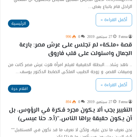
الراحل قام باتباع بعض…
أكمل القراءة »
الرئيسية
Fatma
27 سبتمبر، 2019
0
996
قصة «ملكة» لم تجلس على عرش مصر: بارعة
الجمال واستولت على قلب فاروق
.. ناهد رشاد….البطلة الحقيقية لفيلم امرأة هزت عرش مصر كانت من
وصيفات القصر، و زوجة الطبيب الملكى الضابط الدكتور يوسف…
أكمل القراءة »
اقلام حرة
Fatma
27 سبتمبر، 2019
0
894
التغيير يجب ألا يكون مجرد فكرة في الرؤوس، بل
أن يكون حقيقة يراها الناس..”(أ.د. حنا عيسى)
نحن نعرف ما نحن عليه، ولكن لا نعرف ما قد نكون في المستقبل““
كبار السن يجلسون ويسألون: ما هذا؟ لكن…