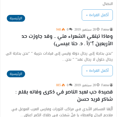
النضال
أكمل القراءة »
الرئيسية
Fatma
28 سبتمبر، 2019
0
948
وماذا تبتغي الشعراء مني .. وقد جاوزت حد
الأربعين ؟”(أ . د. حنا عيسى)
“نحن بحاجة إلى رجال دولة وليس إلى قيادات حزبية “ “نحن بحاجة الى
رجال حلول لا رجال عقد“ “ نحن…
أكمل القراءة »
الرئيسية
Fatma
28 سبتمبر، 2019
0
885
قصيدة حب لعبد الناصر في ذكرى وفاته بقلم :
شاكر فريد حسن
أيُّها المسافر الأبدي في مراكب الثورات وفارس العرب الموغل في
ملاحم البذل والعطاء يا مَنْ شمَخَت في ظلاكَ الحُمر اعناق…