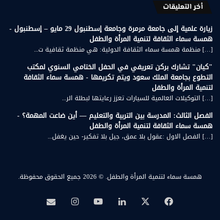
أخر التعليقات
زيارة علمية إلى جامعة مرمرة وجامعة إسطنبول 29 مايو – إسطنبول -
همسة سماء الثقافة لتنمية المرأة والطفل
[…] منظمة همسة سماء الثقافة الدولية: هي منظمة ثقافية ت...
"كيان" تشارك بركن تعريفي في الحفل الختامي السنوي لمكتب
التطوع بجامعة الملك سعود ويتم تكريمها - همسة سماء الثقافة
لتنمية المرأة والطفل
[…] التوكيلات العالمية للسيارات تعزز رعايتها لبطلة الر...
الفصل الثالث: المدرسة بين التربية والتعليم — أين ضاعت المهمة؟ -
همسة سماء الثقافة لتنمية المرأة والطفل
[…] الفصل الاول :عقول بلا عمق، جيل بلا تفكير- حين يغفل...
همسة سماء لتنمية المرأة والطفل.
© 2026 جميع الحقوق محفوظة.
‫X
فيسبوك
لينكدإن
‫YouTube
انستقرام
بريد