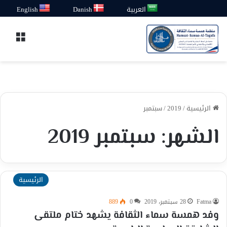
العربية
Danish
English
القائ
الرئيسية
/
2019
/
سبتمبر
الشهر:
سبتمبر 2019
الرئيسية
Fatma
28 سبتمبر، 2019
0
889
وفد همسة سماء الثقافة يشهد ختام ملتقى