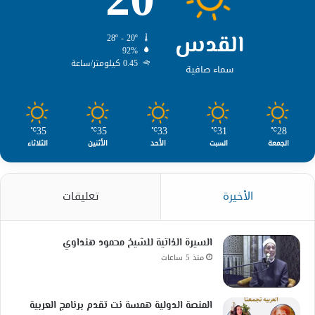
القدس
28º - 20º
92%
0.45 كيلومتر/ساعة
سماء صافية
35
35
33
31
28
℃
℃
℃
℃
℃
الجمعة
السبت
الأحد
الأثنين
الثلاثاء
الأخيرة
تعليقات
السيرة الذاتية للشيخ محمود هنداوي
منذ 5 ساعات
المنصة الدولية همسة نت تقدم برنامج العربية