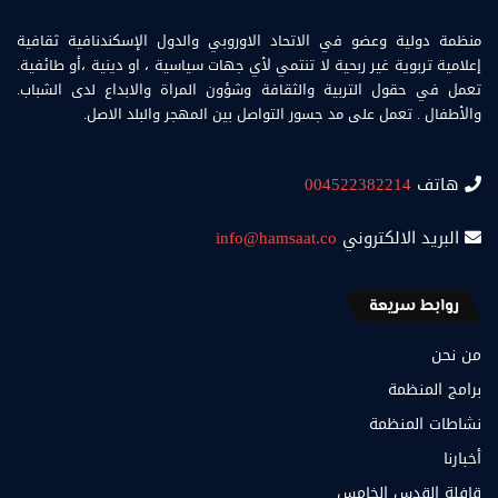
منظمة دولية وعضو في الاتحاد الاوروبي والدول الإسكندنافية ثقافية
إعلامية تربوية غير ربحية لا تنتمي لأي جهات سياسية ، او دينية ،أو طائفية.
تعمل في حقول التربية والثقافة وشؤون المراة والابداع لدى الشباب.
والأطفال . تعمل على مد جسور التواصل بين المهجر والبلد الاصل.
هاتف
004522382214
البريد الالكتروني
info@hamsaat.co
روابط سريعة
من نحن
برامج المنظمة
نشاطات المنظمة
أخبارنا
قافلة القدس الخامس