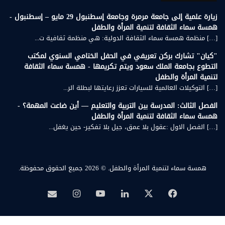
زيارة علمية إلى جامعة مرمرة وجامعة إسطنبول 29 مايو – إسطنبول -
همسة سماء الثقافة لتنمية المرأة والطفل
[…] منظمة همسة سماء الثقافة الدولية: هي منظمة ثقافية ت...
"كيان" تشارك بركن تعريفي في الحفل الختامي السنوي لمكتب
التطوع بجامعة الملك سعود ويتم تكريمها - همسة سماء الثقافة
لتنمية المرأة والطفل
[…] التوكيلات العالمية للسيارات تعزز رعايتها لبطلة الر...
الفصل الثالث: المدرسة بين التربية والتعليم — أين ضاعت المهمة؟ -
همسة سماء الثقافة لتنمية المرأة والطفل
[…] الفصل الاول :عقول بلا عمق، جيل بلا تفكير- حين يغفل...
همسة سماء لتنمية المرأة والطفل.
© 2026 جميع الحقوق محفوظة.
‫X
فيسبوك
لينكدإن
‫YouTube
انستقرام
بريد
همسة