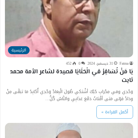
الرئيسية
Fatma
31 ديسمبر، 2024
0
452
يَا مَنْ تُسَافِرُ في الْحَنَايَا قصيدة لشاعر الأمة محمد
ثابت
وَحْدِي وفي مِحْرَابِ حُبِّكَ أشْتَكي طُولَ الْبِعَادْ وَحْدِي أُكَابِدُ مَا تَبَقَّى مِنْ
وِدَادْ فَإلى مَتَى أقْتَاتُ دَمْعَ عَذَابِي والنَّاسُ كُلُّ…
أكمل القراءة »