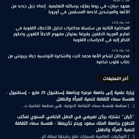
منذ 12 ساعة
معهد «بيان» في روما يعرّف برسالته التعليمية.. إعداد جيل جديد من
الأئمة والمرشدين لخدمة المسلمين في أوروبا
منذ يوم واحد
المحاضرة الثانية من سلسلة محاضرات تحليل الأخطاء اللغوية في
تعليم العربية ناطقين بغيرها بعنوان مفهوم الخطأ اللغوي وتطور
النظر إليه في الدراسات اللغوية
منذ يوم واحد
قصيدتان لشاعر الأمة محمد ثابت والشاعرة التونسية حياة بربوش من
كتاب قلوب شاعرة
أخر التعليقات
زيارة علمية إلى جامعة مرمرة وجامعة إسطنبول 29 مايو – إسطنبول -
همسة سماء الثقافة لتنمية المرأة والطفل
[…] منظمة همسة سماء الثقافة الدولية: هي منظمة ثقافية ت...
"كيان" تشارك بركن تعريفي في الحفل الختامي السنوي لمكتب
التطوع بجامعة الملك سعود ويتم تكريمها - همسة سماء الثقافة
لتنمية المرأة والطفل
[…] التوكيلات العالمية للسيارات تعزز رعايتها لبطلة الر...