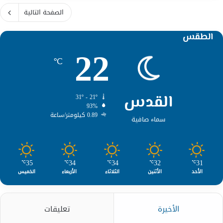
الصفحة التالية
الطقس
22
℃
القدس
31º - 21º
93%
0.89 كيلومتر/ساعة
سماء صافية
35
34
34
32
31
℃
℃
℃
℃
℃
الأحد
الأثنين
الثلاثاء
الأربعاء
الخميس
الأخيرة
تعليقات