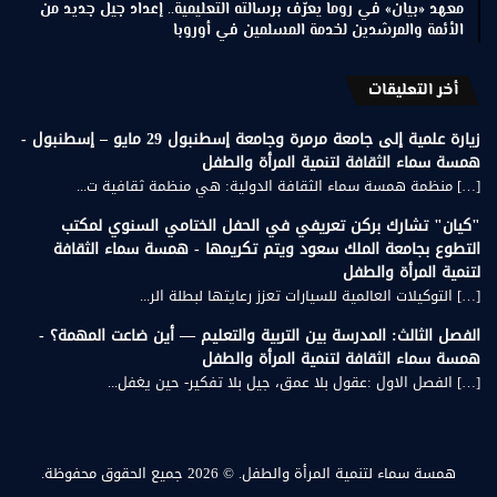
معهد «بيان» في روما يعرّف برسالته التعليمية.. إعداد جيل جديد من
الأئمة والمرشدين لخدمة المسلمين في أوروبا
أخر التعليقات
زيارة علمية إلى جامعة مرمرة وجامعة إسطنبول 29 مايو – إسطنبول -
همسة سماء الثقافة لتنمية المرأة والطفل
[…] منظمة همسة سماء الثقافة الدولية: هي منظمة ثقافية ت...
"كيان" تشارك بركن تعريفي في الحفل الختامي السنوي لمكتب
التطوع بجامعة الملك سعود ويتم تكريمها - همسة سماء الثقافة
لتنمية المرأة والطفل
[…] التوكيلات العالمية للسيارات تعزز رعايتها لبطلة الر...
الفصل الثالث: المدرسة بين التربية والتعليم — أين ضاعت المهمة؟ -
همسة سماء الثقافة لتنمية المرأة والطفل
[…] الفصل الاول :عقول بلا عمق، جيل بلا تفكير- حين يغفل...
همسة سماء لتنمية المرأة والطفل.
© 2026 جميع الحقوق محفوظة.