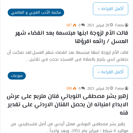
أكمل القراءة »
مكتبة الأدب العربي و العالمي
Fatma
28 فبراير، 2021
0
687
قالت الأم لزوجة ابنها مبتسمة بعد انقضاء شهر
العسل / رائعه اقرؤها
قالت الأم لزوجة ابنها مبتسمة بعد انقضاء شهر العسل:لقد تمكنت أن
تجعلي ابني يلتزم بالصلاة فى المسجد نجحتِ في ثلاثين…
أكمل القراءة »
منوعات
Fatma
28 فبراير، 2021
0
908
زهير بشر مصطفى النوباني فنان متربع على عرش
الابداع امنياته ان يحصل الفنان الاردني على تقدير
فنه
زهير بشر مصطفى النوباني ممثل أردني من أصل فلسطيني، من
مواليد 6 شباط / فبراير عام 1951، ويعد واحداً…