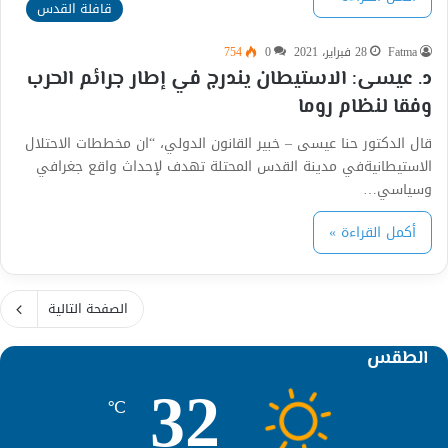
قافلة القدس
Fatma
28 فبراير، 2021
0
754
د. عيسى: الاستيطان يندرج في إطار جرائم الحرب
وفقا لنظام روما
قال الدكتور حنا عيسى – خبير القانون الدولي، “ان مخططات الاحتلال
الاستيطانيةفي مدينة القدس المحتلة تهدف لإحداث واقع جغرافي
وسياسي…
أكمل القراءة »
الصفحة التالية
الطقس
32
℃