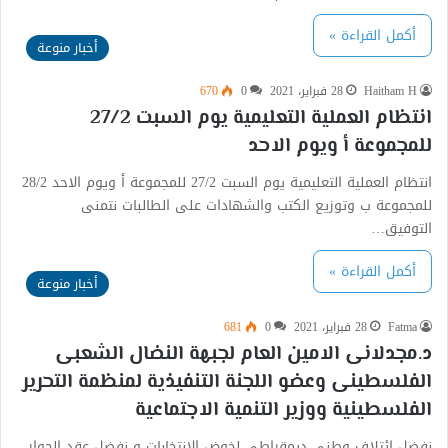
أكمل القراءة »
أخبار منوعة
Haitham H
28 فبراير، 2021
0
670
انتظام العملية التعليمية يوم السبت 27/2
للمجموعة أ ويوم الاحد
انتظام العملية التعليمية يوم السبت 27/2 للمجموعة أ ويوم الاحد 28/2
للمجموعة ب وتوزيع الكتب والشهادات على الطالبات نتمنى
التوفيق…
أكمل القراءة »
أخبار منوعة
Fatma
28 فبراير، 2021
0
681
د.مجدلانى الامين العام لجبهة النضال الشعبى
الفلسطينى وعضو اللجنة التنفيذية لمنظمة التحرير
الفلسطينية ووزير التنمية الاجتماعية
نفضل ائتلاف وطني ديمقراطي لخوض الانتخابات و نفضل عقد الحوار