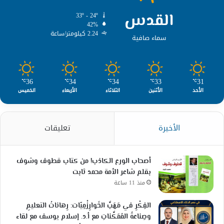
القدس
33º - 24º
42%
2.24 كيلومتر/ساعة
سماء صافية
36
34
34
33
31
℃
℃
℃
℃
℃
الأحد
الأثنين
الثلاثاء
الأربعاء
الخميس
الأخيرة
تعليقات
أصحاب الورع الكاذب! من كتاب قطوف وشوف
بقلم شاعر الأمة محمد ثابت
منذ 11 ساعة
الفِكْرِ في مَهَبِّ الخَوارِزْمِيّات: رِهاناتُ التعليمِ
وصِناعةُ المُمَكِّناتِ مع أ.د. إسلام يوسف مع لقاء