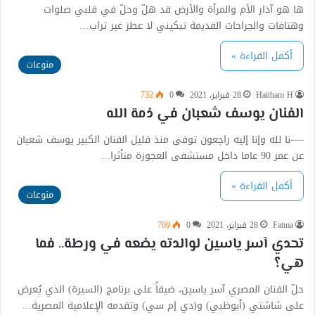
ها هو آذار الأم والمرأة والأرض قد هلّ وحلّ في قلبي صلوات
وهتافات والجراحات القديمة تبكيني لا عطرَ غير تراب…
أكمل القراءة »
منوعات
Haitham H
28 فبراير، 2021
0
732
الفنان يوسف شعبان في ذمة الله
—-نا لله وإنا إليه راجعون توفى منذ قليل الفنان الكبير يوسف شعبان
عن عمر 90 عاما داخل مستشفى العجوزة متأثرا…
أكمل القراءة »
منوعات
Fatma
28 فبراير، 2021
0
709
تحدي آسر ياسين لوالدته يضعه في ورطة.. فما
هي؟
حلّ الفنان المصري آسر ياسين، ضيفاً على برنامج (السيرة) الذي يُعرض
على شاشتي (أبوظبي) و(دي إم سي) وتقدمه الإعلامية المصرية…