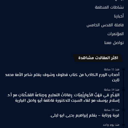
نشاطات المنظمة
أخبارنا
قافلة القدس الخامس
المؤتمرات
تواصل معنا
اكثر المقالات مشاهدة
منذ 11 ساعة
أصحاب الورع الكاذب! من كتاب قطوف وشوف بقلم شاعر الأمة محمد
ثابت
منذ 14 ساعة
الفِكْرِ في مَهَبِّ الخَوارِزْمِيّات: رِهاناتُ التعليمِ وصِناعةُ المُمَكِّناتِ مع أ.د.
إسلام يوسف مع لقاء السبت للدكتورة فاطمة أبو واصل اغبارية
منذ 19 ساعة
غربة ورتابة – بقلم إبراهيم يحيى ابو ليلى.
منذ يوم واحد