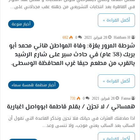
في القاهرة بعد انتخابات التشريعي من جهته عقب مجدلاني على…
أكمل القراءة »
أخبار منوعة
Haitham H
28 فبراير، 2021
0
692
شرطة المرور بغزة: وفاة المواطن هاني محمد أبو
بريك (38 عام) في حادث سير على شارع الرشيد
بالقرب من مطعم حيفا غرب المحافظة الوسطى.
أكمل القراءة »
أخبار منظمة همسة سماء
Fatma
28 فبراير، 2021
0
731
همساتي / لا تحزن / بقلم فاطمة ابوواصل اغبارية
اذا صادفتك العثرات في حياتك فلا تحزن وتذكر القاعدة التي تقول أن
السالب بعد السالب يعني موجب، ولا تنسى وعد…
أكمل القراءة »