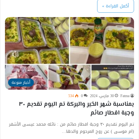
أكمل القراءة »
أخبار منوعة
Fatma
30 مارس، 2024
0
534
بمناسبة شهر الخير والبركة تم اليوم تقديم ٣٠
وجبة افطار صائم
تم اليوم تقديم ٣٠ وجبة افطار صائم من : نائله محمد عيسى الأشقر
(ام موسى ) عن روح المرحوم والدها…