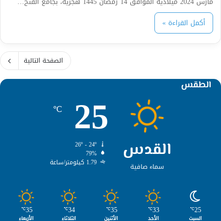
مارس 2024 ميلادية الموافق 14 رمضان 1445 هجرية، بجامع الفتح…
أكمل القراءة »
الصفحة التالية
الطقس
25
℃
القدس
26º - 24º
79%
1.79 كيلومتر/ساعة
سماء صافية
35
34
35
33
25
℃
℃
℃
℃
℃
السبت
الأحد
الأثنين
الثلاثاء
الأربعاء