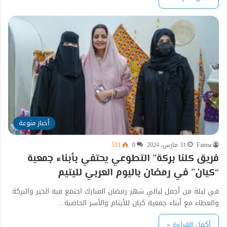
أخبار منوعة
Fatma
31 مارس، 2024
0
511
فريق كلنا بركة” التطوعي يحتفي بأبناء جمعية
“كيان” في رمضان باليوم العربي لليتيم
في ليلة من أجمل ليالي شهر رمضان المبارك اجتمع فيه الخير والبركة
والعطاء مع أبناء جمعية كيان للأيتام والأسر الحاضنة…
أكمل القراءة »