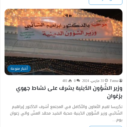
أخبار منوعة
Fatma
31 مارس، 2024
0
481
وزير الشّؤون الدّينية يشرف على نشاط جهوي
بزغوان
تكريسا لقيم التّعاون والتّكافل في المجتمع أشرف الدّكتور إبراهيم
الشّائبي وزير الشّؤون الدّينية صحبة السّيد محمّد العشّ والي زغوان
يوم…