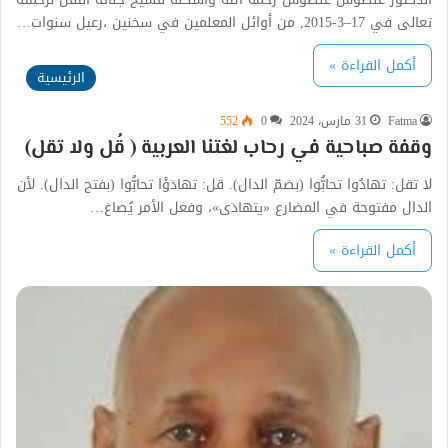
تعالى في 17–3-2015, من أوائل المعلمين في سخنين ،رعيل سنوات…
أكمل القراءة »
الرئيسية
Fatma
31 مارس، 2024
0
552
وقفة صباحية في رحاب لغتنا العربية ( قُل ولا تقل)
لا تقل: تهادُوا تحابُّوا (بضمّ الدال). قل: تهادَوْا تحابُّوا (بفتح الدال). لأن
الدال مفتوحة في المضارع «يتهادَى»، وفعل الأمر يُصاغ…
أكمل القراءة »