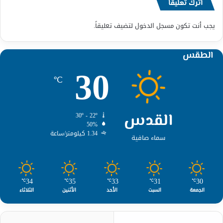
اترك تعليقاً
يجب أنت تكون
مسجل الدخول
لتضيف تعليقاً.
الطقس
30
℃
القدس
30º - 22º
50%
1.34 كيلومتر/ساعة
سماء صافية
34
35
33
31
30
℃
℃
℃
℃
℃
الجمعة
السبت
الأحد
الأثنين
الثلاثاء