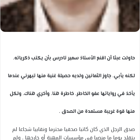
حاولت عبثا أن اقنع الأستاذ سمير تادرس بأن يكتب ذكرياته.
لكنه يأبي. جاوز الثمانين ولديه حصيلة غنية منها تبهرني عندما
يأخذ في رواياتها عفو الخاطر. خاطرة هنا. وأخري هناك. ولكل
منها قوة غريبة مستمدة من الصدق .
صدق الرجل الذي كان كاتبا صحفيا محترما ونقابيا شجاعا لم
يتقلد يوما ما منصبا في مؤسسات المهنة أو خارجها . ولم