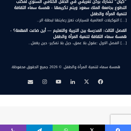
"كيان" تشارك بركن تعريفي في الحفل الختامي السنوي لمكتب
التطوع بجامعة الملك سعود ويتم تكريمها - همسة سماء الثقافة
لتنمية المرأة والطفل
[…] التوكيلات العالمية للسيارات تعزز رعايتها لبطلة الر...
الفصل الثالث: المدرسة بين التربية والتعليم — أين ضاعت المهمة؟ -
همسة سماء الثقافة لتنمية المرأة والطفل
[…] الفصل الاول :عقول بلا عمق، جيل بلا تفكير- حين يغفل...
همسة سماء لتنمية المرأة والطفل.
© 2026 جميع الحقوق محفوظة.
‫X
فيسبوك
لينكدإن
‫YouTube
انستقرام
بريد
همسة