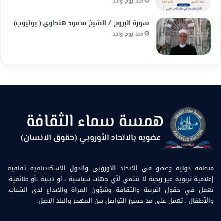
منذ يوم واحد
سورة البروج / الشيخ محمود هنداوي ( يوتيوب)
منذ يوم واحد
منظمة دولية وعضو في الاتحاد الاوروبي والدول الإسكندنافية ثقافية
إعلامية تربوية غير ربحية لا تنتمي لأي جهات سياسية ، او دينية ،أو طائفية.
تعمل في حقول التربية والثقافة وشؤون المراة والابداع لدى الشباب.
والأطفال . تعمل على مد جسور التواصل بين المهجر والبلد الاصل.