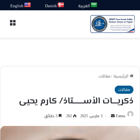
العربية
Danish
English
القائ
الرئيسية
/
مقالات
مقالات
ذكريــــات الأســــــــتاذ/ كارم يحيى
أرسل
Fatma
3 مارس، 2025
262
3 دقائق
بريدا
إلكترونيا