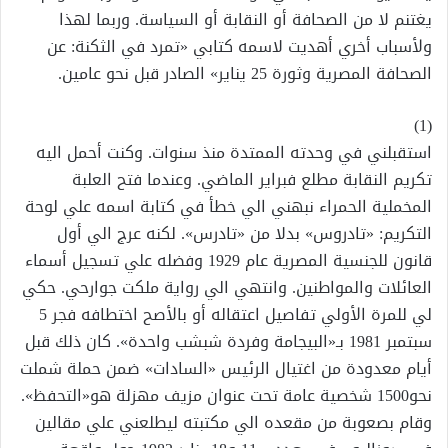
يغتنم لا من الصحافة أو النقابة أو السياسة. وربما لهذا
ولأسباب أخري أهديت لاسمه كتابي «تمرد في الثكنة: عن
الصحافة المصرية وثورة 25 يناير» الصادر قبل نحو عامين.
(1)
استقبلني في وحدته الممتدة منذ سنوات. وكنت أحمل اليه
تكريم النقابة مطلع فبراير الماضي. وعندما فتح العلبة
المخملية الحمراء نبهني الي خطأ في كتابة اسمه علي لوحة
التكريم: «تادروس» بدلا من «تادرس». لكنه عرج الي أول
قانون للجنسية المصرية عام 1929 وفضله علي تسجيل أسماء
العائلات والمواطنين. وانتهي الي رواية ملكت جوارحي. حكي
لي للمرة الأولي تفاصيل اعتقاله أو بالأصح اختطافه فجر 5
سبتمبر 1981 بـ«البيجامة وفردة شبشب واحدة». كان ذلك قبل
أيام معدودة من اغتيال الرئيس «السادات» ضمن حملة شملت
نحو1500 شخصية عامة تحت عنوان مزيف مهزلة هو«التحفظ».
وقام بصعوبة من مقعده الي مكتبته ليطلعني علي مقالين