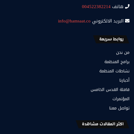
هاتف
004522382214
البريد الالكتروني
info@hamsaat.co
روابط سريعة
من نحن
برامج المنظمة
نشاطات المنظمة
أخبارنا
قافلة القدس الخامس
المؤتمرات
تواصل معنا
اكثر المقالات مشاهدة