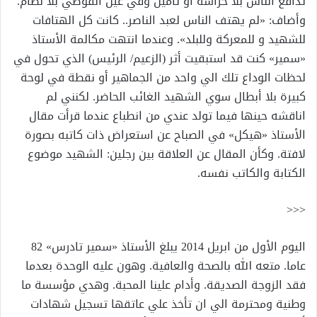
تدافع الناس بلا حراسة أو تأمين وفي عين الفوضي بلا نظام.
وأضاف: «لم يهتف الناس لعبد الناصر.. كانت كل الهتافات
للشهيد و للمعركة وللبلد». وعندما انتهت مكالمة الأستاذ
«سمير» كنت قد استبقيت أثر (الزعيم/ الرئيس) الذي تحول في
لحظات الوداع تلك الي واحد من الجماهير أو نقطة في لوحة
كبيرة بلا أبطال سوي الشهيد الغائب الحاضر. لكنني لم
اناقشه حينها فيما تولد عندي من انطباع عندما قرأت مقال
الأستاذ «هيكل» في الصباح عن استعراض ذات كاتبه بصورة
لافتة. وكأن المقال عن العلاقة بين رجلين: الشهيد موضوع
الكتابة والكاتب نفسه.
<<<
اليوم الأول من ابريل 2014 يبلغ الأستاذ «سمير تادرس» 82
عاما. متعه الله بالصحة والعافية. وهون عليه الوحدة بعدما
فقد الزوجة الصديقة. وأدام علينا المحبة. وهدي مؤسسة ما
وطنية ومحترمة الي ان تأخذ علي عاتقها تسجيل شهادات