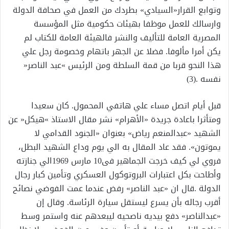
وتوابع القرار«السيادي» بطردك من العمل في صحافة الدولة
وارسالك للعمل موظفا بهيئات حكومية مثل المؤسسة
المصرية العامة للتأليف والنشر فالهيئة العامة للكتاب لم
يكن أمرا مألوفا. فضلا عن الجهر باتهام وخصومة رجل علي
هذا النحو قربا من قمة السلطة ومن الرئيس »عبد الناصر«
نفسه .(3)
قبل أيام اتصل مساء علي هاتفي المحمول. كان سعيدا
ومتأثرا باعادة جريدة «الأهرام» نشر مقال الاستاذ »هيكل« عن
الشهيد «عبدالمنعم رياض» بعنوان «الجنود القدامي لا
يموتون». فقد عاد المقال به الي يوم وداع الشهيد البطل،
فروي لي كيف خرجت الجماهير فى10 مارس 1969الي جنازته
وأطاحت بكل اعتبارات البروتوكول العسكري وتأمين كبار رجال
الدولة .قال ان «عبد الناصر» رفض عندما عمت الفوضي نصائح
أقرب رجاله بأن يسرع ليستقل سيارة الرئاسة. وقال إن
«عبدالناصر» دفع بيديه ناصحيه ليبعدهم عنه واستمر وسط