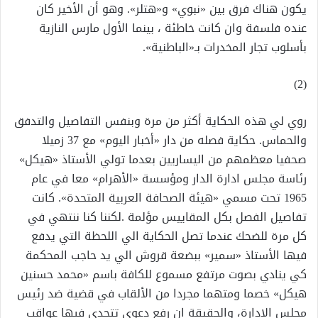
يكون هناك فرق بين «نبوي» و«هتلر». وهو أن الأخير كان
عنده فلسفة وان كانت خاطئة ، بينما الأول مارس النازية
بأسلوب تجار المخدرات بـ«الباطنية».
(2)
روي لي هذه الحكاية أكثر من مرة وبنفس التفاصيل والتدفق
والحماس. حكاية فصله من دار «أخبار اليوم» مع 37 زميلا
صحفيا معظمهم من اليساريين بعدما تولي الأستاذ «هيكل»
رئاسة مجلس ادارة الدار ومؤسسة «الأهرام» معا في عام
1965 تحت مسمي «هيئة الصحافة العربية المتحدة». كانت
تفاصيل الفصل بكل المقاييس مؤلمة .لكننا كنا ننتهي في
كل مرة للضحك عندما تصل الحكاية الي اللحظة التي يدفع
فيها الأستاذ «سمير» ببضعة قروش الي يد حاجب المحكمة
كي ينادي بصوت مرتفع مسموع للكافة باسم «محمد حسنين
هيكل» خصما ومتهما مجردا من الألقاب في قضية ضد رئيس
مجلس الادارة، والحقيقة ان رفع دعوي تتحدي فيها عواقب