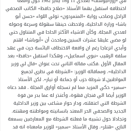
في «روزاليوسف» بعددي 11 و18 يناير 1982 حول واقعة
اختطافه استقبل بهما الأستاذ «صلاح حافظ» الكاتب الصحفي
الراحل وصاحب رواية «المتمردون» تولي اللواء «حسن أبو
باشا» وزارة الداخلية، ولاحظت حينها سهولة وسرعة وصوله
لعددي المجلة. وكأن الاشياء الأكثر الحاحا في المتناول حتي
لو مضي عليها عشرات السنين.وماحدث أن «أبوباشا» اهتم
وأبدي انزعاجا رغم ان واقعة الاختطاف البائسة جرت في عهد
سلفه الرهيب «نبوي اسماعيل»، وهكذا استقبل «حافظ» بعد
المقال الأول .فكتب مقاله الثاني تحت عنوان «قال لي وزير
الداخلية». ومماقاله الوزير: «الشرطة في نظري لجميع
المواطنين.لا شرطة حزب أو جماعة أو تيار». لكن الأستاذ
«سمير» حكي المزيد مما لم تسجله أوارق المجلة . فقد دعاه
الوزير أيضا الي فنجان قهوة، وأعتذر له عما بدر من قوة
الشرطة التي اعتقلته، ودار حوار مشاغب بين وزير الداخلية
الجديد والصحفي الحر المعتد بانسانيته ومواطنته ومهنته.
وتجادلا حول تشبيه ما فعلته الشرطة مع المعارضين بسمعة
النازي «هتلر». وقال الأستاذ «سمير» للوزير مامعناه انه قد