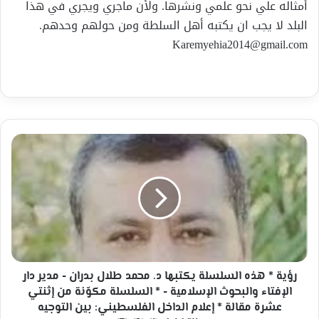
أمثاله علي نحو علمي ونشرها. ولأن ماجري ويجري في هذا
البلد لا يجب ان يكتبه أهل السلطة ومن حولهم وحدهم.
Karemyehia2014@gmail.com
رؤية
*
هذه
السلسلة
يكتبها
د.
محمد
طلال
بدران
-
رؤية * هذه السلسلة يكتبها د. محمد طلال بدران - مدير دار
مدير
الإفتاء والبحوث الإسلامية - * السلسلة مكوّنة من إثنتي
دار
عشرة مقالة * إعلام الداخل الفلسطيني: بين التوجيه