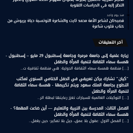
تعليم العربية ناطقين بغيرها بعنوان مفهوم الخطأ اللغوي وتطور
النظر إليه في الدراسات اللغوية
منذ يوم واحد
قصيدتان لشاعر الأمة محمد ثابت والشاعرة التونسية حياة بربوش من
كتاب قلوب شاعرة
أخر التعليقات
زيارة علمية إلى جامعة مرمرة وجامعة إسطنبول 29 مايو – إسطنبول -
همسة سماء الثقافة لتنمية المرأة والطفل
[…] منظمة همسة سماء الثقافة الدولية: هي منظمة ثقافية ت...
"كيان" تشارك بركن تعريفي في الحفل الختامي السنوي لمكتب
التطوع بجامعة الملك سعود ويتم تكريمها - همسة سماء الثقافة
لتنمية المرأة والطفل
[…] التوكيلات العالمية للسيارات تعزز رعايتها لبطلة الر...
الفصل الثالث: المدرسة بين التربية والتعليم — أين ضاعت المهمة؟ -
همسة سماء الثقافة لتنمية المرأة والطفل
[…] الفصل الاول :عقول بلا عمق، جيل بلا تفكير- حين يغفل...