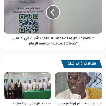
لصعوبات
التعلّم"
تشارك
في
ملتقى
"خدمات
إنسانية"
بجامعة
"الجمعية الخيرية لصعوبات التعلّم" تشارك في ملتقى
الإمام
"خدمات إنسانية" بجامعة الإمام
مقالات ذات صلة
غربة ورتابة – بقلم إبراهيم يحيى
معهد «بيان» في روما يعرّف