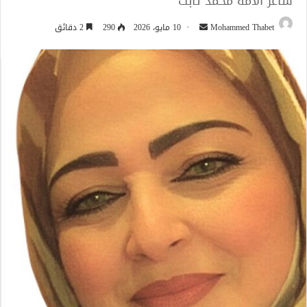
شاعر الأمة محمد ثابت
أرسل
Mohammed Thabet
10 مايو، 2026
290
2 دقائق
بريدا
إلكترونيا