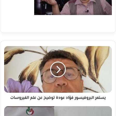
يستمر
البروفيسور
فؤاد
عودة
توضيح
عن
علم
الفيروسات
يستمر البروفيسور فؤاد عودة توضيح عن علم الفيروسات
"الجمعية
الخيرية