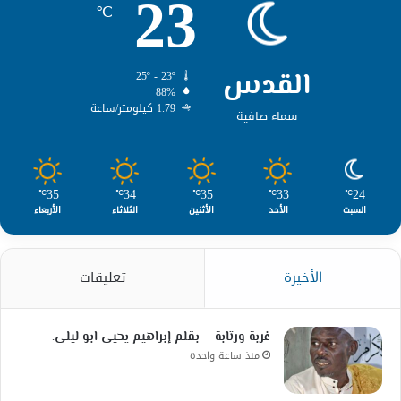
23
℃
القدس
25º - 23º
88%
1.79 كيلومتر/ساعة
سماء صافية
35
34
35
33
24
℃
℃
℃
℃
℃
السبت
الأحد
الأثنين
الثلاثاء
الأربعاء
الأخيرة
تعليقات
غربة ورتابة – بقلم إبراهيم يحيى ابو ليلى.
منذ ساعة واحدة