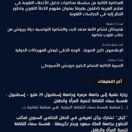
المحاضرة الثانية من سلسلة محاضرات تحليل الأخطاء اللغوية في
تعليم العربية ناطقين بغيرها بعنوان مفهوم الخطأ اللغوي وتطور
النظر إليه في الدراسات اللغوية
منذ 52 دقيقة
قصيدتان لشاعر الأمة محمد ثابت والشاعرة التونسية حياة بربوش من
كتاب قلوب شاعرة
منذ ساعة واحدة
الإعلاميون خارج الصورة… الوجه الخفي لبعض المهرجانات الدولية
منذ 6 ساعات
السيرة الذاتية للشاعر الكبير درويش الأسيوطي
أخر التعليقات
زيارة علمية إلى جامعة مرمرة وجامعة إسطنبول 29 مايو – إسطنبول -
همسة سماء الثقافة لتنمية المرأة والطفل
[…] منظمة همسة سماء الثقافة الدولية: هي منظمة ثقافية ت...
"كيان" تشارك بركن تعريفي في الحفل الختامي السنوي لمكتب
التطوع بجامعة الملك سعود ويتم تكريمها - همسة سماء الثقافة
لتنمية المرأة والطفل