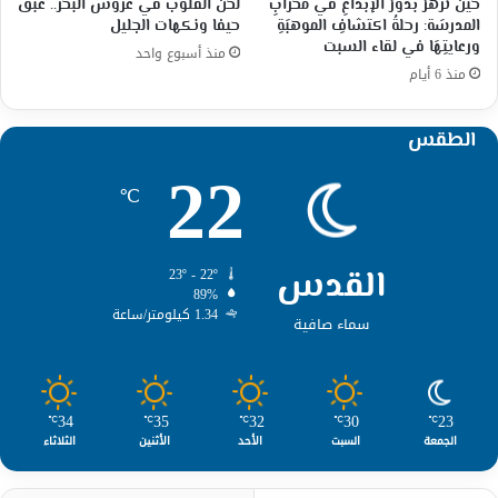
حين تزهرُ بذورُ الإبداعِ في محرابِ
لحن القلوب في عروس البحر.. عبق
المدرسَة: رحلةُ اكتشافِ الموهبَةِ
حيفا ونكهات الجليل
ورعايتِهَا في لقاء السبت
منذ أسبوع واحد
منذ 6 أيام
الطقس
22
℃
القدس
23º - 22º
89%
1.34 كيلومتر/ساعة
سماء صافية
34
35
32
30
23
℃
℃
℃
℃
℃
الجمعة
السبت
الأحد
الأثنين
الثلاثاء