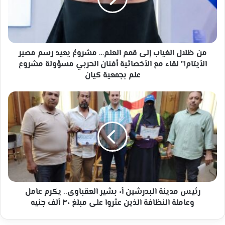
العلم…
مشروعٌ
يعيد
رسم
مصير
من ظلال الغياب إلى قمم العلم… مشروعٌ يعيد رسم مصير
الأيتام!"
الأيتام!" لقاء مع الأخصائية أفنان الحربي مسؤولة مشروع
لقاء
علم بجمعية كيان
مع
الأخصائية
رئيس
أفنان
مدينة
الحربي
البدرشين
مسؤولة
أ٠
مشروع
بشير
علم
العقباوى..
بجمعية
يكرم
كيان
عامل
وعاملة
النظافة
رئيس مدينة البدرشين أ٠ بشير العقباوى.. يكرم عامل
الذين
وعاملة النظافة الذين عثروا على مبلغ ٣٠ ألف جنيه
عثروا
على