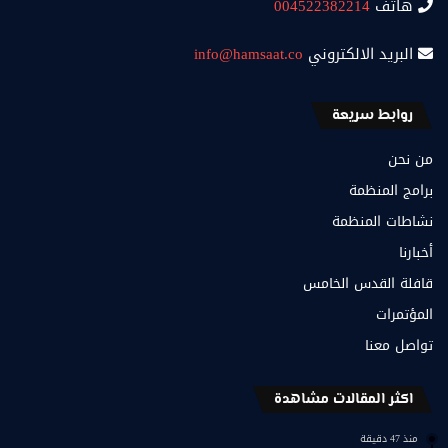
هاتف
004522382214
البريد الالكتروني
info@hamsaat.co
روابط سريعة
من نحن
برامج المنظمة
نشاطات المنظمة
أخبارنا
قافلة القدس الخامس
المؤتمرات
تواصل معنا
اكثر المقالات مشاهدة
منذ 47 دقيقة