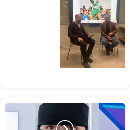
من
ظلال
الغياب
إلى
قمم