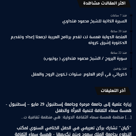
اكثر المقالات مشاهدة
منذ 7 ساعات
السيرة الذاتية للشيخ محمود هنداوي
منذ 20 ساعة
المنصة الدولية همسة نت تقدم برنامج العربية تجمعنا إعداد وتقديم
الدكتورة إشرق كرونه
منذ 22 ساعة
سورة البروج / الشيخ محمود هنداوي ( يوتيوب)
منذ يومين
ذكرياتي في أزهر العلوم: سنوات تكوين الروح والعقل
أخر التعليقات
زيارة علمية إلى جامعة مرمرة وجامعة إسطنبول 29 مايو – إسطنبول -
همسة سماء الثقافة لتنمية المرأة والطفل
[…] منظمة همسة سماء الثقافة الدولية: هي منظمة ثقافية ت...
"كيان" تشارك بركن تعريفي في الحفل الختامي السنوي لمكتب
التطوع بجامعة الملك سعود ويتم تكريمها - همسة سماء الثقافة