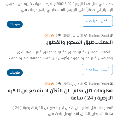
حدث في مثل هذا اليوم / 2002.3.29م. فرضت قوات كبيرة من الجيش
الإسرائيلي حصاراً على الرئيس الفلسطيني ياسر عرفات في…
أكمل القراءة »
منوعات
Haitham Darabi
31 مارس، 2023
0
571
الكعك…طبق السحور والفطور.
الكعك المقادير 2كيلو دقيق وكيلو و3معالق كبار سمنة بلدى
ومعلقتين كبار خميرة فوريه وكوبين لبن حليب ومعلقة صغيرة محلب…
أكمل القراءة »
منوعات
Haitham Darabi
31 مارس، 2023
0
533
معلومات هل تعلم : ان ️الأذآن لا ينقطع عن الكرة
الارضية ( 24 ) ساعة
#معلومات هل تعلم : ان ️الأذآن لا ينقطع عن الكرة الارضية ( 24 )
ساعة #سبحان_الخالق لقد توصل باحث في…