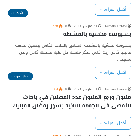
أكمل القراءة »
نشاطات
Haitham Darabi
31 مارس، 2023
0
538
بسبوسة محشية بالقشطة
بسبوسة محشية بالقشطة المقادير بالخلاط الكاس بيضتين ملعقه
فانيليا كاس زيت كاس سكر ملعقه خل علبه قشطه کاس ونص
سميد…
أكمل القراءة »
أخبار منوعة
Haitham Darabi
31 مارس، 2023
0
504
مليون وربع المليون عدد المصلين في باحات
الأقصى في الجمعة الثانية بشهر رمضان المبارك.
أكمل القراءة »