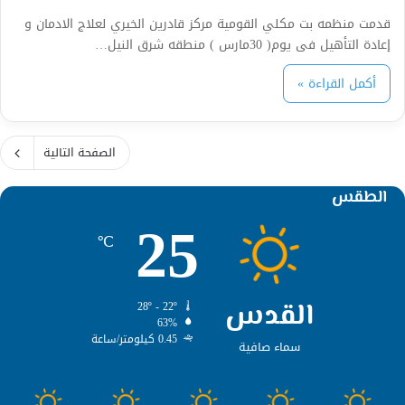
قدمت منظمه بت مكلي القومية مركز قادرين الخيري لعلاج الادمان و
إعادة التأهيل فى يوم( 30مارس ) منطقه شرق النيل…
أكمل القراءة »
الصفحة التالية
الطقس
25
℃
القدس
28º - 22º
63%
0.45 كيلومتر/ساعة
سماء صافية