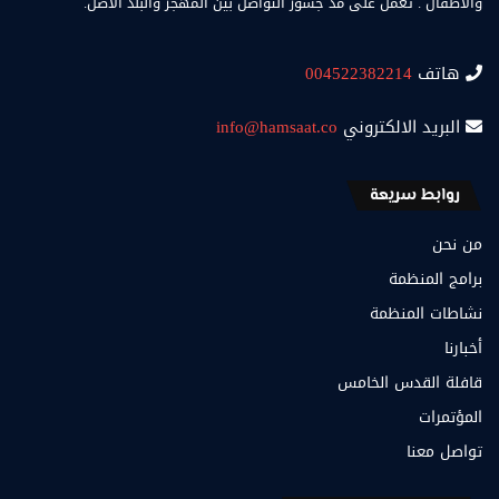
والأطفال . تعمل على مد جسور التواصل بين المهجر والبلد الاصل.
هاتف
004522382214
البريد الالكتروني
info@hamsaat.co
روابط سريعة
من نحن
برامج المنظمة
نشاطات المنظمة
أخبارنا
قافلة القدس الخامس
المؤتمرات
تواصل معنا