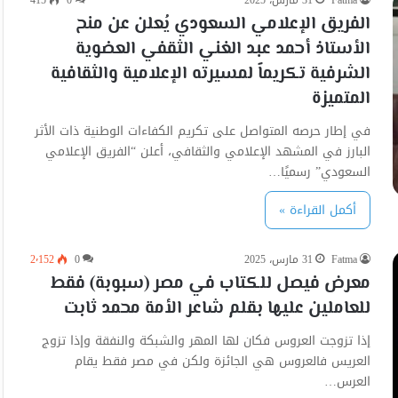
Fatma
31 مارس، 2025
0
415
الفريق الإعلامي السعودي يُعلن عن منح
الأستاذ أحمد عبد الغني الثقفي العضوية
الشرفية تكريماً لمسيرته الإعلامية والثقافية
المتميزة
في إطار حرصه المتواصل على تكريم الكفاءات الوطنية ذات الأثر
البارز في المشهد الإعلامي والثقافي، أعلن “الفريق الإعلامي
السعودي” رسميًا…
أكمل القراءة »
Fatma
31 مارس، 2025
0
2٬152
معرض فيصل للكتاب في مصر (سبوبة) فقط
للعاملين عليها بقلم شاعر الأمة محمد ثابت
إذا تزوجت العروس فكان لها المهر والشبكة والنفقة وإذا تزوج
العريس فالعروس هي الجائزة ولكن في مصر فقط يقام
العرس…