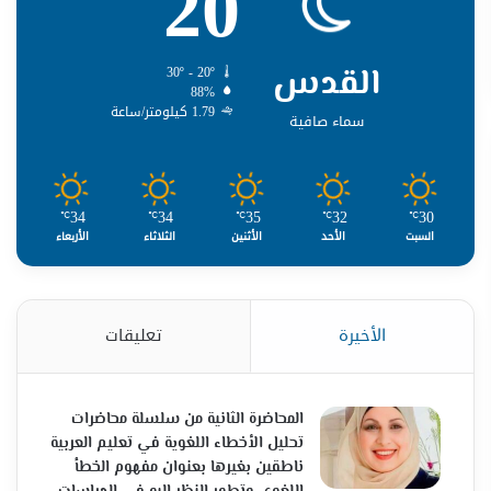
20
القدس
30º - 20º
88%
1.79 كيلومتر/ساعة
سماء صافية
34
34
35
32
30
℃
℃
℃
℃
℃
السبت
الأحد
الأثنين
الثلاثاء
الأربعاء
الأخيرة
تعليقات
المحاضرة الثانية من سلسلة محاضرات
تحليل الأخطاء اللغوية في تعليم العربية
ناطقين بغيرها بعنوان مفهوم الخطأ