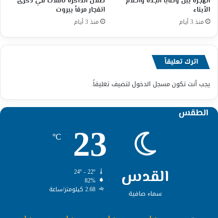
الهجرة بين وصايا الجدة وأحلام
ظلال الذاكرة تأملات في ذكرى
الأبناء
انفجار مرفأ بيروت
منذ 3 أيام
منذ 3 أيام
اترك تعليقاً
يجب أنت تكون
مسجل الدخول
لتضيف تعليقاً.
الطقس
23
℃
القدس
24º - 22º
82%
2.68 كيلومتر/ساعة
سماء صافية