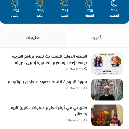
34
33
31
30
23
℃
℃
℃
℃
℃
الخميس
الجمعة
السبت
الأحد
الأثنين
الأخيرة
تعليقات
المنصة الدولية همسة نت تقدم برنامج العربية
تجمعنا إعداد وتقديم الدكتورة إشرق كرونه
منذ 8 ساعات
سورة البروج / الشيخ محمود هنداوي ( يوتيوب)
منذ 9 ساعات
ذكرياتي في أزهر العلوم: سنوات تكوين الروح
والعقل
منذ يوم واحد