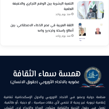
التنمية البشرية بين الوهم التجاري والحقيقة
العلمية
منذ يوم واحد
اللغة العربية في عصر الذكاء الاصطناعي: بين
أصالةٍ راسخة وتجديدٍ واعد
منذ يوم واحد
منظمة دولية وعضو في الاتحاد الاوروبي والدول الإسكندنافية ثقافية
إعلامية تربوية غير ربحية لا تنتمي لأي جهات سياسية ، او دينية ،أو طائفية.
تعمل في حقول التربية والثقافة وشؤون المراة والابداع لدى الشباب.