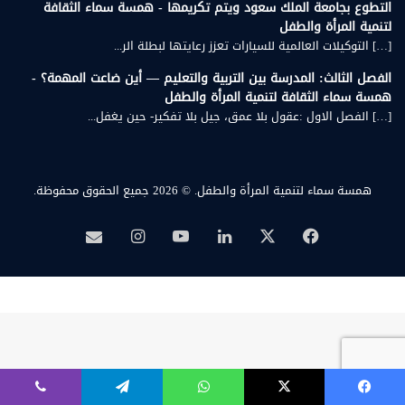
التطوع بجامعة الملك سعود ويتم تكريمها - همسة سماء الثقافة
لتنمية المرأة والطفل
[…] التوكيلات العالمية للسيارات تعزز رعايتها لبطلة الر...
الفصل الثالث: المدرسة بين التربية والتعليم — أين ضاعت المهمة؟ -
همسة سماء الثقافة لتنمية المرأة والطفل
[…] الفصل الاول :عقول بلا عمق، جيل بلا تفكير- حين يغفل...
همسة سماء لتنمية المرأة والطفل.
© 2026 جميع الحقوق محفوظة.
‫X
فيسبوك
لينكدإن
‫YouTube
انستقرام
بريد
همسة
يسبوك
‫X
واتساب
تيلقرام
ڤايبر