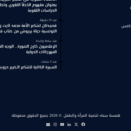
بعنوان مفهوم الخطأ اللغوي وتطور
الدراسات اللغوية
منذ 59 دقيقة
خامس
قصيدتان لشاعر الأمة محمد ثابت و
التونسية حياة بربوش من كتاب ق
منذ ساعة واحدة
الإعلاميون خارج الصورة… الوجه ا
المهرجانات الدولية
منذ 6 ساعات
السيرة الذاتية للشاعر الكبير د
همسة سماء لتنمية المرأة والطفل.
© 2026 جميع الحقوق محفوظة.
‫X
فيسبوك
لينكدإن
‫YouTube
انستقرام
بريد