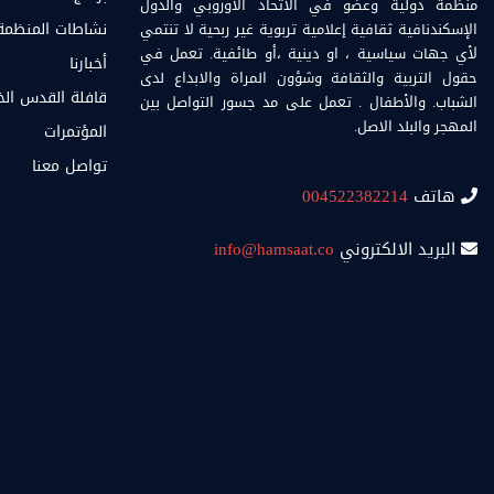
منظمة دولية وعضو في الاتحاد الاوروبي والدول
الإسكندنافية ثقافية إعلامية تربوية غير ربحية لا تنتمي
نشاطات المنظمة
لأي جهات سياسية ، او دينية ،أو طائفية. تعمل في
أخبارنا
حقول التربية والثقافة وشؤون المراة والابداع لدى
قافلة القدس ال
الشباب. والأطفال . تعمل على مد جسور التواصل بين
المهجر والبلد الاصل.
المؤتمرات
تواصل معنا
هاتف
004522382214
البريد الالكتروني
info@hamsaat.co