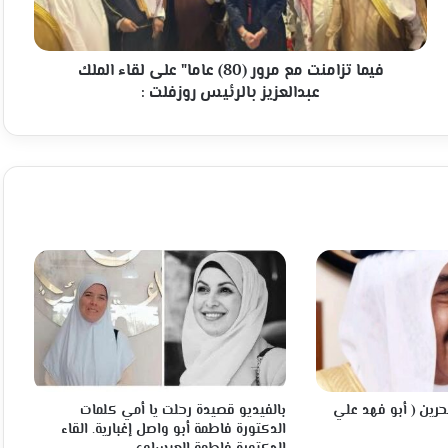
على
لقاء
الملك
عبدالعزيز
فيما تزامنت مع مرور (80) عاما" على لقاء الملك
بالرئيس
عبدالعزيز بالرئيس روزفلت :
روزفلت
:
بحرين ( أبو فهد علي
بالفيديو قصيدة رحلت يا أمي كلمات
الدكتورة فاطمة أبو واصل إغبارية. القاء