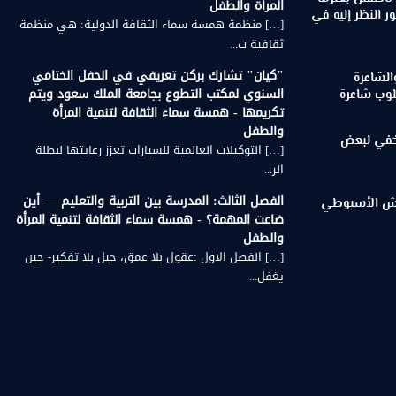
المرأة والطفل
 النظر إليه في
[…] منظمة همسة سماء الثقافة الدولية: هي منظمة
ثقافية ت...
"كيان" تشارك بركن تعريفي في الحفل الختامي
الشاعرة
السنوي لمكتب التطوع بجامعة الملك سعود ويتم
لوب شاعرة
تكريمها - همسة سماء الثقافة لتنمية المرأة
والطفل
لخفي لبعض
[…] التوكيلات العالمية للسيارات تعزز رعايتها لبطلة
الر...
الفصل الثالث: المدرسة بين التربية والتعليم — أين
رويش الأسيوطي
ضاعت المهمة؟ - همسة سماء الثقافة لتنمية المرأة
والطفل
[…] الفصل الاول :عقول بلا عمق، جيل بلا تفكير- حين
يغفل...