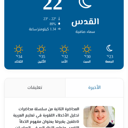
22
القدس
23º - 22º
89%
1.34 كيلومتر/ساعة
سماء صافية
34
35
32
30
23
℃
℃
℃
℃
℃
الجمعة
السبت
الأحد
الأثنين
الثلاثاء
الأخيرة
تعليقات
المحاضرة الثانية من سلسلة محاضرات
تحليل الأخطاء اللغوية في تعليم العربية
ناطقين بغيرها بعنوان مفهوم الخطأ