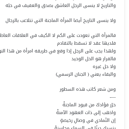
والتاريخ لا ينسى الرجل العاشق بصدق والعفيف في حبّه
ولا ينسى التاريخ أيضا المرأة الماجنة التي تتلاعب بالرجال
فالمرأة التي تعودت على الكم لا الكيف في العلاقات العاط
فلديها عقد لا تسقط بالتقادم
ولهذا يجب على الرجل إذا وقع في طريقه امرأة من هذا النو
فالفرار هو الحل الوحيد
ولا حل غيره
والبقاء يعني ( الجنان الرسمي)
ومن شعر كاتب هذه السطور
—-
حرّر فؤادكَ من قيودِ الماجنةْ
واذهب إلى ذات العهود الآمنةْ
إن التّمادي في وصالِ رخيصةٍ
ينسيك دينًا في السماءِ محاسنهْ