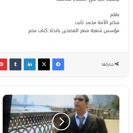
بقلم
شاعر الأمة محمد ثابت
مؤسس شعبة شعر الفصحى باتحاد كتاب مصر
فيسبوك
‫X
لينكدإن
شاركها
أنا
ثورة
للشاعر
الطبيب
محمد
رزق٠