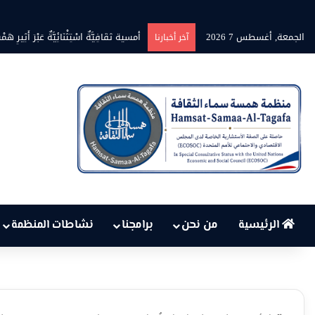
الجمعة, أغسطس 7 2026
أمسية ثقَافِيَّةٌ اسْتِثْنَائِيَّةٌ عَبْرَ أَثِيرِ هَمْسَةِ نِ
آخر أخبارنا
الرئيسية
من نحن
برامجنا
نشاطات المنظمة