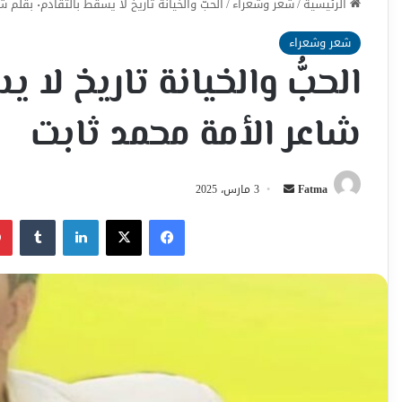
الرئيسية
/
شعر وشعراء
/
الحبُّ والخيانة تاريخ لا يسقط بالتقادم٠ بقلم شاعر الأمة محمد ثابت
شعر وشعراء
شاعر الأمة محمد ثابت
أرسل
Fatma
3 مارس، 2025
بريدا
فيسبوك
‫X
لينكدإن
إلكترونيا