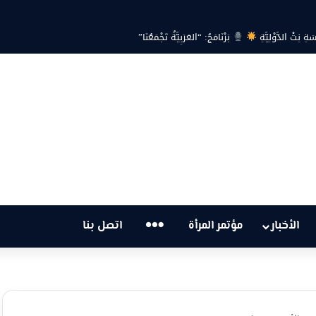
تْ الدَّوْلِيَّةِ
بَرْنَامَجُ: “العَرَبِيَّةُ تَجْمَعُنَا”
…
الأخبار
مؤتمر المرأة
اتصل بنا