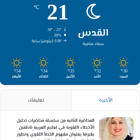
21
℃
القدس
30º - 21º
89%
0.89 كيلومتر/ساعة
سماء صافية
34
34
35
32
30
℃
℃
℃
℃
℃
السبت
الأحد
الأثنين
الثلاثاء
الأربعاء
الأخيرة
تعليقات
المحاضرة الثانية من سلسلة محاضرات تحليل
الأخطاء اللغوية في تعليم العربية ناطقين
بغيرها بعنوان مفهوم الخطأ اللغوي وتطور