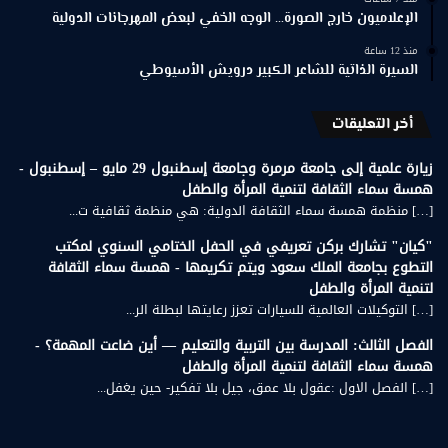
الإعلاميون خارج الصورة… الوجه الخفي لبعض المهرجانات الدولية
منذ 12 ساعة
السيرة الذاتية للشاعر الكبير درويش الأسيوطي
أخر التعليقات
زيارة علمية إلى جامعة مرمرة وجامعة إسطنبول 29 مايو – إسطنبول -
همسة سماء الثقافة لتنمية المرأة والطفل
[…] منظمة همسة سماء الثقافة الدولية: هي منظمة ثقافية ت...
"كيان" تشارك بركن تعريفي في الحفل الختامي السنوي لمكتب
التطوع بجامعة الملك سعود ويتم تكريمها - همسة سماء الثقافة
لتنمية المرأة والطفل
[…] التوكيلات العالمية للسيارات تعزز رعايتها لبطلة الر...
الفصل الثالث: المدرسة بين التربية والتعليم — أين ضاعت المهمة؟ -
همسة سماء الثقافة لتنمية المرأة والطفل
[…] الفصل الاول :عقول بلا عمق، جيل بلا تفكير- حين يغفل...