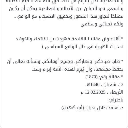
والاجتماعية، لكن بالرغم من ذلك، فإن التمسك بالقيم الأصيلة
والسعي نحو التوازن بين الأصالة والمعاصرة يمكن أن يكون
مفتاحًا لتجاوز هذا الشعور وتحقيق الانسجام مع الواقع…
ولكم تحياتي وسلامي
* أمّا عنوان مقالتنا القادمة فهو: ( بين الانتماء والخوف:
تحديات الهوية في ظل الواقع السياسي )
* طاب صباحكم، ونهاركم، وجميع أوقاتكم، ونسأله تعالى أن
يحفظ مجتمعنا، وأن يُبرِم لهذه الأمة إبرام رشد.
* مقالة رقم: (1870)
13. شعبان . 1446هـ
الأربعاء . 12.02.2025 م
باحترام:
د. محمد طلال بدران (أبو صُهيب)