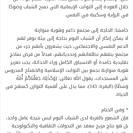
خلال العودة إلى الثوابت الإيمانية التي تمنح الشباب وضوحًا
في الرؤية وسكينة في النفس.
خامسًا: الحاجة إلى مجتمع داعم وهوية متوازنة
لا يمكن إنكار أن الشباب اليوم بحاجة إلى بيئة توفر لهم
الدعم النفسي والاجتماعي، حيث يشعرون بأنهم جزء من
مجتمع يتفهم تطلعاتهم وتحدياتهم، فبدلاً من فرض نماذج
تقليدية جامدة أو الانسياق الكامل وراء الحداثة، يجب تعزيز
هوية متوازنة تجمع بين الثوابت الإسلامية والانفتاح المدروس
على المستجدات، يقول الله تعالى: ﴿وَكَذَٰلِكَ جَعَلْنَاكُمْ أُمَّةً
وَسَطًا﴾ (البقرة: 143)، مما يدل على أهمية التوازن كمنهج في
الحياة.
* وفي الختام
فإن الشعور بالغربة لدى الشباب اليوم ليس نتيجة عامل واحد،
بل هو نتاج مزيج معقد من التحولات الثقافية والتكنولوجية