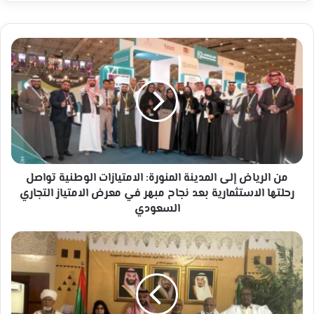
من
الرياض
إلى
المدينة
المنورة:
الامتيازات
الوطنية
تواصل
رحلتها
الاستثمارية
من الرياض إلى المدينة المنورة: الامتيازات الوطنية تواصل
بعد
رحلتها الاستثمارية بعد نجاح مبهر في معرض الامتياز التجاري
نجاح
السعودي
مبهر
في
سفير
معرض
المملكة
الامتياز
العربية
التجاري
السعودية
السعودي
المعتمد
في