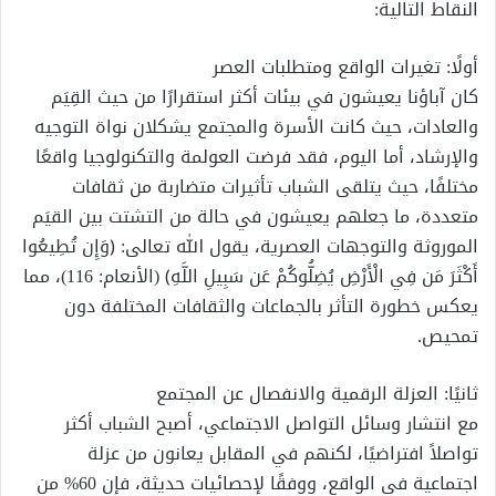
النقاط التالية:
أولًا: تغيرات الواقع ومتطلبات العصر
كان آباؤنا يعيشون في بيئات أكثر استقرارًا من حيث القِيَم
والعادات، حيث كانت الأسرة والمجتمع يشكلان نواة التوجيه
والإرشاد، أما اليوم، فقد فرضت العولمة والتكنولوجيا واقعًا
مختلفًا، حيث يتلقى الشباب تأثيرات متضاربة من ثقافات
متعددة، ما جعلهم يعيشون في حالة من التشتت بين القيَم
الموروثة والتوجهات العصرية، يقول الله تعالى: ﴿وَإِن تُطِيعُوا
أَكْثَرَ مَن فِي الْأَرْضِ يُضِلُّوكُمْ عَن سَبِيلِ اللَّهِ﴾ (الأنعام: 116)، مما
يعكس خطورة التأثر بالجماعات والثقافات المختلفة دون
تمحيص.
ثانيًا: العزلة الرقمية والانفصال عن المجتمع
مع انتشار وسائل التواصل الاجتماعي، أصبح الشباب أكثر
تواصلاً افتراضيًا، لكنهم في المقابل يعانون من عزلة
اجتماعية في الواقع، ووفقًا لإحصائيات حديثة، فإن 60% من