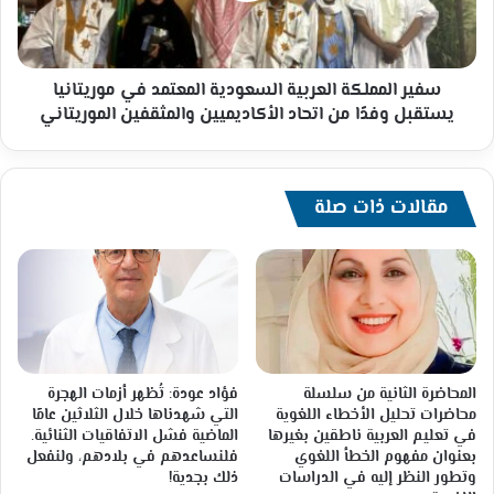
موريتانيا
يستقبل
وفدًا
من
سفير المملكة العربية السعودية المعتمد في موريتانيا
اتحاد
يستقبل وفدًا من اتحاد الأكاديميين والمثقفين الموريتاني
الأكاديميين
والمثقفين
الموريتاني
مقالات ذات صلة
المحاضرة الثانية من سلسلة
فؤاد عودة: تُظهر أزمات الهجرة
محاضرات تحليل الأخطاء اللغوية
التي شهدناها خلال الثلاثين عامًا
في تعليم العربية ناطقين بغيرها
الماضية فشل الاتفاقيات الثنائية.
بعنوان مفهوم الخطأ اللغوي
فلنساعدهم في بلادهم، ولنفعل
وتطور النظر إليه في الدراسات
ذلك بجدية!