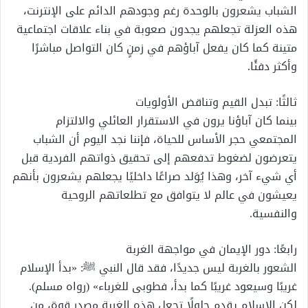
الشباب يشعرون بالوحدة رغم وجودهم الدائم على الإنترنت،
هذه العزلة تجعلهم يجدون صعوبة في بناء علاقات اجتماعية
متينة كما كان يفعل آباؤهم في زمنٍ كان التواصل مباشرًا
وأكثر دفئًا.
ثالثًا: تبدل القيم وتناقض الأولويات
بينما كان آباؤنا يرون في الاستقرار العائلي والالتزام
المجتمعي حجر الأساس للحياة، فإننا نجد اليوم أن الشباب
يتعرضون لضغوط تدفعهم إلى تحقيق ذواتهم الفردية قبل
أي شيء آخر، وهذا يُوَلد صراعًا داخليًا يجعلهم يشعرون بأنهم
يعيشون في عالم لا يتوافق مع تطلعاتهم الروحية
والنفسية.
رابعًا: دور الإيمان في مواجهة الغربة
الشعور بالغربة ليس جديدًا، فقد قال النبي ﷺ: «بدأ الإسلام
غريبًا وسيعود غريبًا كما بدأ، فطوبى للغرباء» (رواه مسلم).
لكن الإسلام يقدم حلولًا تجعل هذه الغربة مصدر قوة، من