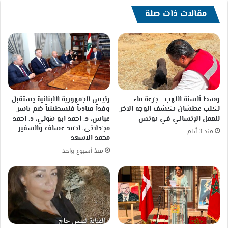
مقالات ذات صلة
وسط ألسنة اللهب… جرعة ماء
رئيس الجمهورية اللبنانية يستقبل
لكلب عطشان تكشف الوجه الآخر
وفداً قيادياً فلسطينياً ضم ياسر
للعمل الإنساني في تونس
عباس، د. احمد ابو هولي، د. احمد
مجدلاني، احمد عساف والسفير
منذ 3 أيام
محمد الاسعد
منذ أسبوع واحد