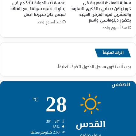
سفارة المملكة المغربية في
همسة نت الدولية تأخذكم في
كوبنهاغن تحتفي بالذكرى السابعة
رحلةٍ لا تشبه سواها…مع الفنانة
والعشرين لعيد العرش المجيد
لميس حاج سهرتنا اجمل
بحضور دبلوماسي واسع
منذ أسبوع واحد
منذ أسبوع واحد
اترك تعليقاً
يجب أنت تكون
مسجل الدخول
لتضيف تعليقاً.
الطقس
28
℃
القدس
30º - 24º
65%
2.68 كيلومتر/ساعة
سماء صافية