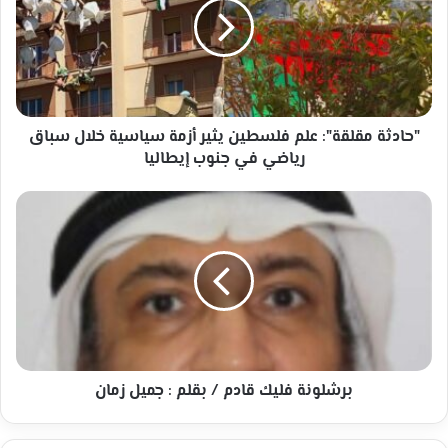
فلسطين
يثير
أزمة
سياسية
خلال
سباق
رياضي
"حادثة مقلقة": علم فلسطين يثير أزمة سياسية خلال سباق
في
رياضي في جنوب إيطاليا
جنوب
إيطاليا
برشلونة
فليك
قادم
/
بقلم
:
جميل
زمان
برشلونة فليك قادم / بقلم : جميل زمان