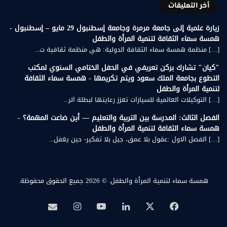
أخر التعليقات
زيارة علمية إلى جامعة مرمرة وجامعة إسطنبول 29 مايو – إسطنبول -
همسة سماء الثقافة لتنمية المرأة والطفل
[…] منظمة همسة سماء الثقافة الدولية: هي منظمة ثقافية ت...
"كيان" تشارك بركن تعريفي في الحفل الختامي السنوي لمكتب
التطوع بجامعة الملك سعود ويتم تكريمها - همسة سماء الثقافة
لتنمية المرأة والطفل
[…] التوكيلات العالمية للسيارات تعزز رعايتها لبطلة الر...
الفصل الثالث: المدرسة بين التربية والتعليم — أين ضاعت المهمة؟ -
همسة سماء الثقافة لتنمية المرأة والطفل
[…] الفصل الاول :عقول بلا عمق، جيل بلا تفكير- حين يغفل...
همسة سماء لتنمية المرأة والطفل.
© 2026 جميع الحقوق محفوظة.
‫X
فيسبوك
لينكدإن
‫YouTube
انستقرام
بريد