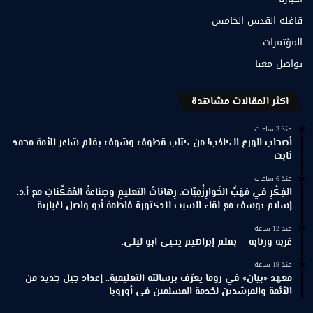
قافلة القدس الخامس
المؤتمرات
تواصل معنا
اكثر المقالات مشاهدة
منذ 3 ساعات
أصحاب الورع الكاذب! من كتاب قطوف وشوف بقلم شاعر الأمة محمد
ثابت
منذ 6 ساعات
الفِكْرِ في مَهَبِّ الخَوارِزْمِيّات: رِهاناتُ التعليمِ وصِناعةُ المُمَكِّناتِ مع أ.د.
إسلام يوسف مع لقاء السبت للدكتورة فاطمة أبو واصل اغبارية
منذ 12 ساعة
غربة ورتابة – بقلم إبراهيم يحيى ابو ليلى.
منذ 19 ساعة
معهد «بيان» في روما يعرّف برسالته التعليمية.. إعداد جيل جديد من
الأئمة والمرشدين لخدمة المسلمين في أوروبا