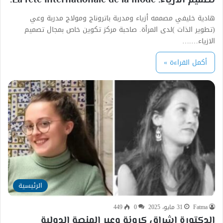
تصميم الازياء. La fête internationale de la mode.
هادية خليفي مصممه أزياء ومدربة باتروناج ومولاج مدربة وعي
(تطوير الذات )لدى المرأة. صاحبة مركز تكوين خاص بمجال تصميم
الازياء….…
أكمل القراءة »
الرئيسية
Fatma
31 مايو، 2025
0
449
الدكتورة إشراق كرونة وعبر المنصة الدولية