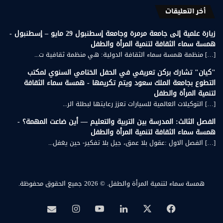
أخر التعليقات
زيارة علمية إلى جامعة مرمرة وجامعة إسطنبول 29 مايو – إسطنبول -
همسة سماء الثقافة لتنمية المرأة والطفل
[…] منظمة همسة سماء الثقافة الدولية: هي منظمة ثقافية ت...
"كيان" تشارك بركن تعريفي في الحفل الختامي السنوي لمكتب
التطوع بجامعة الملك سعود ويتم تكريمها - همسة سماء الثقافة
لتنمية المرأة والطفل
[…] التوكيلات العالمية للسيارات تعزز رعايتها لبطلة الر...
الفصل الثالث: المدرسة بين التربية والتعليم — أين ضاعت المهمة؟ -
همسة سماء الثقافة لتنمية المرأة والطفل
[…] الفصل الاول :عقول بلا عمق، جيل بلا تفكير- حين يغفل...
همسة سماء لتنمية المرأة والطفل.
© 2026 جميع الحقوق محفوظة.
‫X
فيسبوك
لينكدإن
‫YouTube
انستقرام
بريد