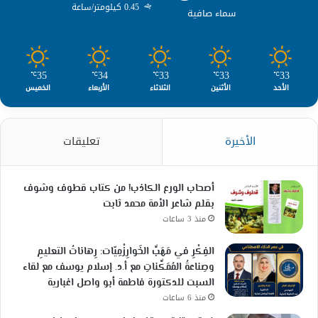
0.45 كيلومتر/ساعة
سماء صافية
35
34
33
33
33
℃
℃
℃
℃
℃
الأحد
الأثنين
الثلاثاء
الأربعاء
الخميس
الأخيرة
تعليقات
أصحاب الورع الكاذب! من كتاب قطوف وشوف
بقلم شاعر الأمة محمد ثابت
منذ 3 ساعات
الفِكْرِ في مَهَبِّ الخَوارِزْمِيّات: رِهاناتُ التعليمِ
وصِناعةُ المُمَكِّناتِ مع أ.د. إسلام يوسف مع لقاء
السبت للدكتورة فاطمة أبو واصل اغبارية
منذ 6 ساعات