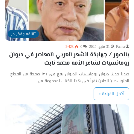
ثقافه وفكر حر
Fatma
31 مايو، 2025
0
2٬423
بالصور / جهابذة الشعر العربي المعاصر في ديوان
رومانسيات لشاعر الأمة محمد ثابت
صدرا حديثا ديوان رومانسيات الديوان يقع في ١٣٦ صفحة من القطع
المتوسط ( الجاير) تقرأ في هذا الكتاب لمجموعة من…
أكمل القراءة »