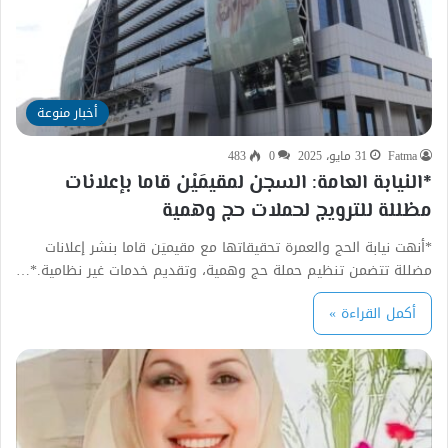
أخبار منوعة
Fatma
31 مايو، 2025
0
483
*النيابة العامة: السجن لمقيمَيْن قاما بإعلانات
مظللة للترويج لحملات حج وهمية
*أنهت نيابة الحج والعمرة تحقيقاتها مع مقيميَن قاما بنشر إعلانات
مضللة تتضمن تنظيم حملة حج وهمية، وتقديم خدمات غير نظامية.*…
أكمل القراءة »