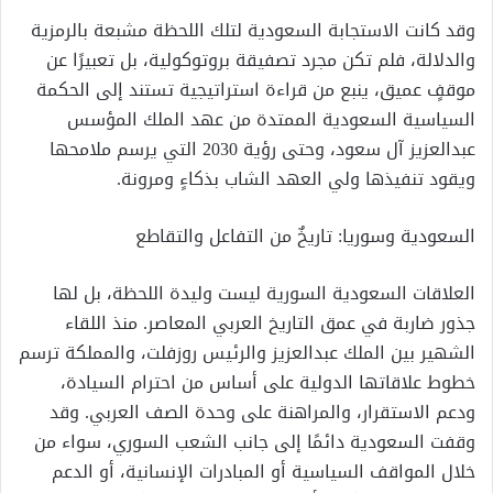
وقد كانت الاستجابة السعودية لتلك اللحظة مشبعة بالرمزية
والدلالة، فلم تكن مجرد تصفيقة بروتوكولية، بل تعبيرًا عن
موقفٍ عميق، ينبع من قراءة استراتيجية تستند إلى الحكمة
السياسية السعودية الممتدة من عهد الملك المؤسس
عبدالعزيز آل سعود، وحتى رؤية 2030 التي يرسم ملامحها
ويقود تنفيذها ولي العهد الشاب بذكاءٍ ومرونة.
السعودية وسوريا: تاريخٌ من التفاعل والتقاطع
العلاقات السعودية السورية ليست وليدة اللحظة، بل لها
جذور ضاربة في عمق التاريخ العربي المعاصر. منذ اللقاء
الشهير بين الملك عبدالعزيز والرئيس روزفلت، والمملكة ترسم
خطوط علاقاتها الدولية على أساس من احترام السيادة،
ودعم الاستقرار، والمراهنة على وحدة الصف العربي. وقد
وقفت السعودية دائمًا إلى جانب الشعب السوري، سواء من
خلال المواقف السياسية أو المبادرات الإنسانية، أو الدعم