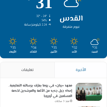
31
القدس
32º - 24º
54%
2.24 كيلومتر/ساعة
غيوم متفرقة
35
34
35
32
31
℃
℃
℃
℃
℃
السبت
الأحد
الأثنين
الثلاثاء
الأربعاء
الأخيرة
تعليقات
معهد «بيان» في روما يعرّف برسالته التعليمية..
إعداد جيل جديد من الأئمة والمرشدين لخدمة
المسلمين في أوروبا
منذ 3 ساعات