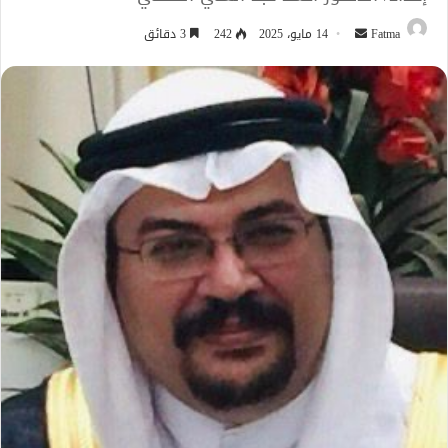
أرسل
Fatma
14 مايو، 2025
242
3 دقائق
بريدا
إلكترونيا