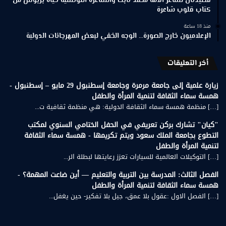
قصيدتان لشاعر الأمة محمد ثابت والشاعرة التونسية حياة بربوش من
كتاب قلوب شاعرة
منذ 18 ساعة
الإعلاميون خارج الصورة… الوجه الخفي لبعض المهرجانات الدولية
أخر التعليقات
زيارة علمية إلى جامعة مرمرة وجامعة إسطنبول 29 مايو – إسطنبول -
همسة سماء الثقافة لتنمية المرأة والطفل
[…] منظمة همسة سماء الثقافة الدولية: هي منظمة ثقافية ت...
"كيان" تشارك بركن تعريفي في الحفل الختامي السنوي لمكتب
التطوع بجامعة الملك سعود ويتم تكريمها - همسة سماء الثقافة
لتنمية المرأة والطفل
[…] التوكيلات العالمية للسيارات تعزز رعايتها لبطلة الر...
الفصل الثالث: المدرسة بين التربية والتعليم — أين ضاعت المهمة؟ -
همسة سماء الثقافة لتنمية المرأة والطفل
[…] الفصل الاول :عقول بلا عمق، جيل بلا تفكير- حين يغفل...