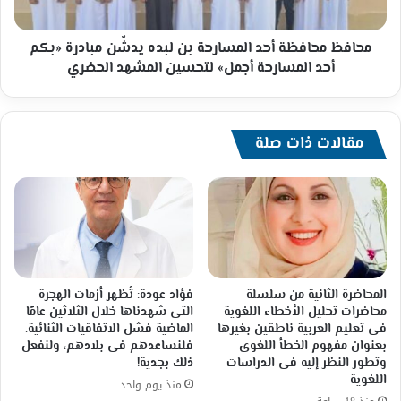
مبادرة
«بكم
أحد
محافظ محافظة أحد المسارحة بن لبده يدشّن مبادرة «بكم
المسارحة
أحد المسارحة أجمل» لتحسين المشهد الحضري
أجمل»
لتحسين
المشهد
الحضري
مقالات ذات صلة
المحاضرة الثانية من سلسلة
فؤاد عودة: تُظهر أزمات الهجرة
محاضرات تحليل الأخطاء اللغوية
التي شهدناها خلال الثلاثين عامًا
في تعليم العربية ناطقين بغيرها
الماضية فشل الاتفاقيات الثنائية.
بعنوان مفهوم الخطأ اللغوي
فلنساعدهم في بلادهم، ولنفعل
وتطور النظر إليه في الدراسات
ذلك بجدية!
اللغوية
منذ يوم واحد