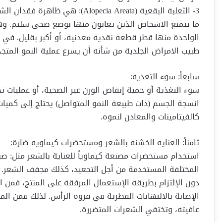
3- الثعلبة البقعية (opecia Areata
ما يتمتع الاشخاص الذين يعانون منها بوضع صحي سليم. وه
الواحدة منها قطر قطعة نقدية معدنية، أو أكبر بقليل. في م
طبيب الامراض الجلدية من شأنه أن يسرع عملية النمو المتجد
سابعاً: سوء التغذية:
سوء التغذية أو حمية إنقاص الوزن غير الصحية، أو عمليات 
انسجة الجسم (ذات طبيعة النمو المتواصل) يحتاج إلى كميات 
كالفيتامينات والمعادن لنموه.
ثامناً: العناية الخشنة بالشعر ومستحضرات كيماوية ضارة:
استخدام مستحضرات مصنعة كيماوياً للعناية بالشعر مثل: صب
المختلفة المستخدمة من أجل التجعيد، كذلك مجفف الشعر. 
دون الإلتزام بطريقة الإستعمال المرفقة على المنتج، فمن 
الإصابة بالالتهابات الفطرية في فروة الرأس. لذلك فمن ال
عافيته، وتختفي الشعرات المتضررة.