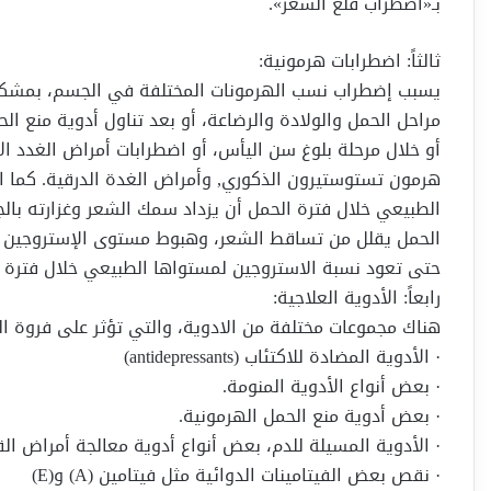
بـ«اضطراب قلع الشعر».
ثالثاً: اضطرابات هرمونية:
يسبب إضطراب نسب الهرمونات المختلفة في الجسم، بمشكل
مراحل الحمل والولادة والرضاعة، أو بعد تناول أدوية منع ال
أو خلال مرحلة بلوغ سن اليأس، أو اضطرابات أمراض الغدد ال
هرمون تستوستيرون الذكوري, وأمراض الغدة الدرقية. كما ان
الطبيعي خلال فترة الحمل أن يزداد سمك الشعر وغزارته بال
الحمل يقلل من تساقط الشعر، وهبوط مستوى الإستروجين بعد
حتى تعود نسبة الاستروجين لمستواها الطبيعي خلال فترة ا
رابعاً: الأدوية العلاجية:
هناك مجموعات مختلفة من الادوية، والتي تؤثر على فروة 
· الأدوية المضادة للاكتئاب (antidepressants)
· بعض أنواع الأدوية المنومة.
· بعض أدوية منع الحمل الهرمونية.
· الأدوية المسيلة للدم، بعض أنواع أدوية معالجة أمراض الق
· نقص بعض الفيتامينات الدوائية مثل فيتامين (A) و(E)