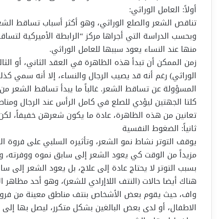
أولاً: العامل الوراثي:
تناقص الشعر والصلع الوراثي، وهو أكثر أسباب تساقط الشعر ان
منها عند النساء يعود سببها للعامل الوراثي.
زمن الممكن أن تبدأ هذه الظاهرة في العقد الثاني، أو الثال
الوراثي) رغم أنه قد يصيب الرجال والنساء، إلا أنه سمي كذ
المسؤولة عن تساقط الشعر. غالباً ما يبدأ تساقط الشعر 
كلتا الجهتين ليؤدي للصلع في كامل الرأس عند الرجال ومناط
تعانين من هذه الظاهرة، عادة ما يكون شعرهن خفيفاً، لكن لا
ثانياً: الضغوط النفسية
يوقف التوتر نشاط نمو الشعر، وتأثيره السلبي على فروة ا
مزيداً من الوقت كي يعود الشعر إلى سابق نموه ووفرته، و
بسبب التوتر لا يحتاج عادة إلى علاج، بل يعود الشعر إلى سا
هناك أيضا حالات (النتف اللاإرادي للشعر)، وهو أحد مظاهر 
واف، حيث يقوم بعض الأشخاص بنتف مناطق معينة من فروة 
الاطفال، أو لدى بعض البالغين بشكل متكرر، ليصل بها إلى 