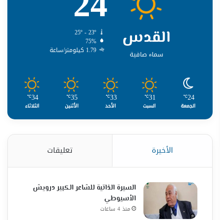
24
القدس
25º - 23º
75%
1.79 كيلومتر/ساعة
سماء صافية
34
35
33
31
24
℃
℃
℃
℃
℃
الجمعة
السبت
الأحد
الأثنين
الثلاثاء
الأخيرة
تعليقات
السيرة الذاتية للشاعر الكبير درويش
الأسيوطي
منذ 4 ساعات