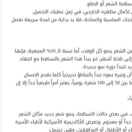
تساقط الشعر أو الصلع.
مال مظهره الخارجي، في زمن عمليات التجميل.
 المناسبة والمتاحة، فلا بد بداية من لمحة سريعة نفصل
مدة نمو الشعر تتراوح ما بين سنتين الى ست سنوات. 90% من الشعر ينمو كل الوقت، أما نسبة الـ 10% المتبقية، فإنها
إلى ثلاثة أشهر، ثم يبدأ هذا الشعر بالتساقط مع انتهاء
د لتبدأ دورة نمو جديدة.
تراً في كل شهر. إلا أن وتيرة نموه تبدأ بالتباطؤ تدريجياً كلما تقدم الانسان
بالسن. لابد أن نلفت النظر بأن تساقط الشعر بوتيرة تتراوح ما بين 50 إلى 100 شعرة يومياً، يعتبر أمراً طبيعياً جداً إلا إن
ً»
اب. في بعض حالات التساقط، ينمو شعر جديد مكان الشعر
داً أو معدوم. وتعرض الأكاديمية الأميركية لأطباء الأسرة
اء أو الأطفال أو المراهقين، وهي تشمل: