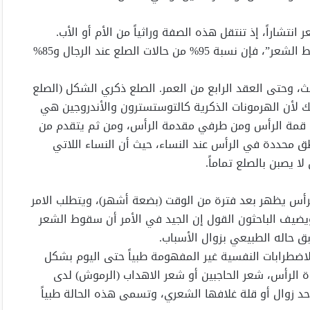
تشاراً، إذ تنتقل هذه الصفة وراثياً من الأم أو الأب.
وبحسب الدراسة التي أجراها مركز “الرابطة الأميركية لتساقط الشعر”، فإن نسبة 95% من حالات الصلع عند الرجال و85%
ث، وحتى العقد الرابع من العمر. الصلع ذكري الشكل (الصلع
لك لأن الهرمونات الذكرية كالتوستسترون والأندروجين هي
من قمة الرأس ومن طرفي مقدمة الرأس، ومن ثم يتقدم من
ق محددة في الرأس عند النساء، حيث أن النساء اللاتي
 يصبن بالصلع تماماً.
لرأس يظهر بعد فترة من الوقت (بضعة أشهر)، ويتطلب الامر
يضيف الباحثون القول إن الجيد في الأمر أن سقوط الشعر
بق حاله الطبيعي بزوال الأسباب.
الاضطرابات النفسية غير المفهومة طبياً حتى اليوم بشكل
الرأس، شعر الحاجبين أو شعر الاهداب (الرموش) لدى
حد زوال أو قلة غلافها الشعري، وتسمى هذه الحالة طبياً