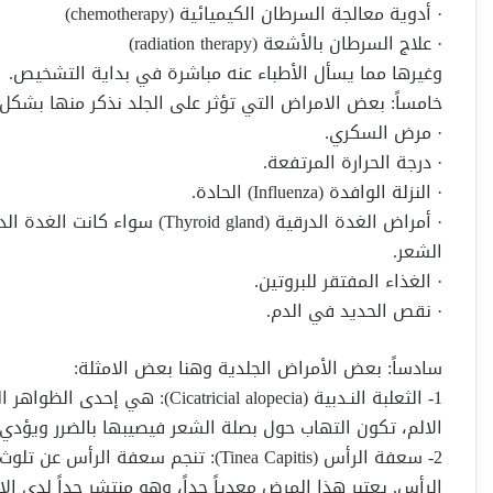
· أدوية معالجة السرطان الكيميائية (chemotherapy)
· علاج السرطان بالأشعة (radiation therapy)
وغيرها مما يسأل الأطباء عنه مباشرة في بداية التشخيص.
خامساً: بعض الامراض التي تؤثر على الجلد نذكر منها بشكل 
· مرض السكري.
· درجة الحرارة المرتفعة.
· النزلة الوافدة (Influenza) الحادة.
· أمراض الغدة الدرقية (d gland
الشعر.
· الغذاء المفتقر للبروتين.
· نقص الحديد في الدم.
سادساً: بعض الأمراض الجلدية وهنا بعض الامثلة:
1- الثعلبة النـدبية (al alopecia
الالم، تكون التهاب حول بصلة الشعر فيصيبها بالضرر ويؤدي
2- سعفة الرأس (Tinea Capitis): تنجم
الرأس. يعتبر هذا المرض معدياً جداً، وهو منتشر جداً لدى ا