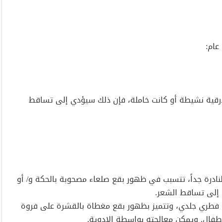
عام:
Thyroi) سواء كانت الغدة الدرقية نشيطة أو كانت خاملة، فإن ذلك سيؤدي إلى تساقط
Cicatrici): هي إحدى الظواهر النادرة جداً، تتسبب في ظهور بقع صلعاء مصحوبة بالحكة و/ أو
 إلى تساقط الشعر.
 سعفة الرأس عن تلوث فطري جلدي، وتتميز بظهور بقع مغطاة بالقشرة على فروة
لاطفال. ويمكن معالجته بواسطة الادوية.