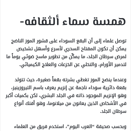
إلكترونيا
همسة سماء ألثقافه-
توصل علماء إلى أن البقع السوداء على قشور الموز الناضج
يمكن أن تكون المفتاح السحري لأسرع وأسهل تشخيص
لمرض سرطان الجلد، ما يمكِّن من تطوير ماسح ضوئي يوماً ما
لتدمير الأورام، والتخلي عن الخزعات والعلاج الكيميائي.
وعندما ينضج الموز تغطي بشرته بقعاً صغيرة، حيث تتولد
بقعة دائرية سوداء ناجمة عن إنزيم يعرف باسم التيروزينيز،
وهو الإنزيم الموجود ذاته في الجلد البشري، لكن بكميات أكبر
في الأشخاص الذين يعانون من ميلانوما، وهو أفتك أنواع
سرطان الجلد.
وبحسب صحيفة “العرب اليوم”، استخدم فريق من العلماء