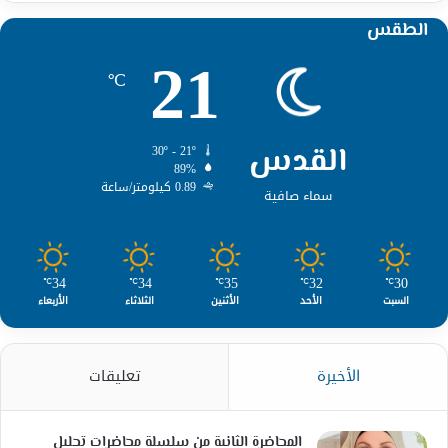
الطقس
21
℃
القدس
30º - 21º
89%
0.89 كيلومتر/ساعة
سماء صافية
34
34
35
32
30
℃
℃
℃
℃
℃
السبت
الأحد
الأثنين
الثلاثاء
الأربعاء
الأخيرة
تعليقات
المحاضرة الثانية من سلسلة محاضرات تحليل