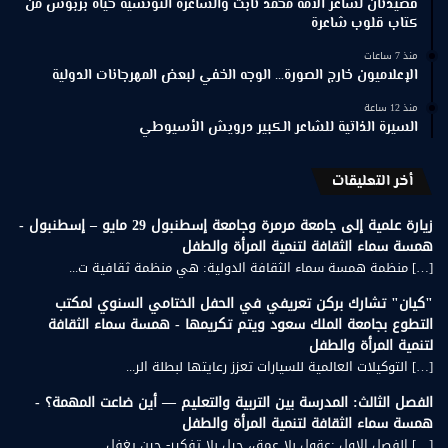
قصيدتان لشاعر الأمة محمد ثابت والشاعرة التونسية حياة بربوش من
كتاب قلوب شاعرة
منذ 7 ساعات
الإعلاميون خارج الصورة… الوجه الخفي لبعض المهرجانات الدولية
منذ 12 ساعة
السيرة الذاتية للشاعر الكبير درويش الأسيوطي
أخر التعليقات
زيارة علمية إلى جامعة مرمرة وجامعة إسطنبول 29 مايو – إسطنبول -
همسة سماء الثقافة لتنمية المرأة والطفل
[…] منظمة همسة سماء الثقافة الدولية: هي منظمة ثقافية ت...
"كيان" تشارك بركن تعريفي في الحفل الختامي السنوي لمكتب
التطوع بجامعة الملك سعود ويتم تكريمها - همسة سماء الثقافة
لتنمية المرأة والطفل
[…] التوكيلات العالمية للسيارات تعزز رعايتها لبطلة الر...
الفصل الثالث: المدرسة بين التربية والتعليم — أين ضاعت المهمة؟ -
همسة سماء الثقافة لتنمية المرأة والطفل
[…] الفصل الاول :عقول بلا عمق، جيل بلا تفكير- حين يغفل...