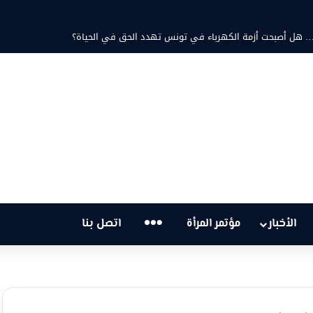
مد ثابت والشاعرة فاطمة الزامل: عزف على أوتار الحنين وشجن القوافي
…
الأخبار
مؤتمر المرأة
اتصل بنا