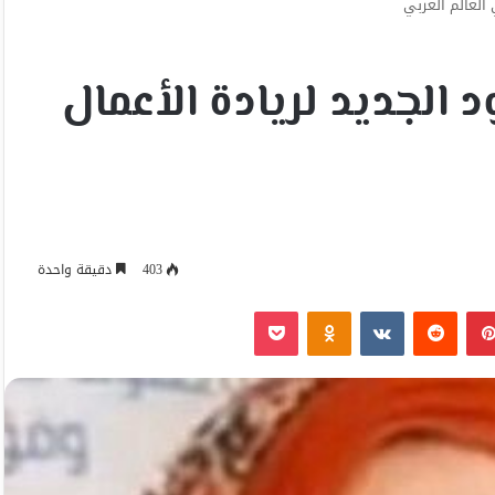
 العالم العربي
 الجديد لريادة الأعمال
403
دقيقة واحدة
بينتيريست
Odnoklassniki
‫Pocket