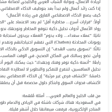
لريادة الأعمال، وبوابة الشباب العربي والخليجي لصناعة مشار
إذا كنت رائد أعمال ولم تبدأ بعد بتوظيف الذكاء الاصطناعي
كيف يصنع الذكاء الاصطناعي الفارق في ريادة الأعمال؟
أولاً: “قرارات أسرع… مخاطرة أقل” لم يعد الاعتماد على “الح
رواد الأعمال أدوات تحليل ذكية تتوقع المخاطر وتوجهك نحو ا
ثانيًا: “عملاء سعداء… ولاء يدوم” العملاء يريدون استجابة
روبوتات المحادثة (Chatbots) التي تفهم احتياجاتهم وتقدم لهم حلولًا لحظية.
ثالثًا: “تسويق يصيب الهدف” إن التسويق الذكي بالذكاء ا
وأين. تضع رسالتك في المكان الصحيح، في الوقت المناسب، ب
رابعًا: “أتمتة ذكية توفر وقتك وجهدك” حيث يمكنك اليوم أتم
تحليل المنافسين، لتتفرغ للتفكير والتطوير لا لمطاردة التفاص
خامسًا: “اكتشاف فرص غير مرئية” إن الذكاء الاصطناعي يمنحك
اكتشاف فجوات السوق وابتكار حلول مخصصة قبل أن يصلها 
من قلب الخليج والعالم العربي… أمثلة مُلهمة:
في السعودية: هناك شركات ناشئة في الرياض والدمام طور
المتاجر الإلكترونية، فرفعت مبيعاتها خلال أشهر قليلة.