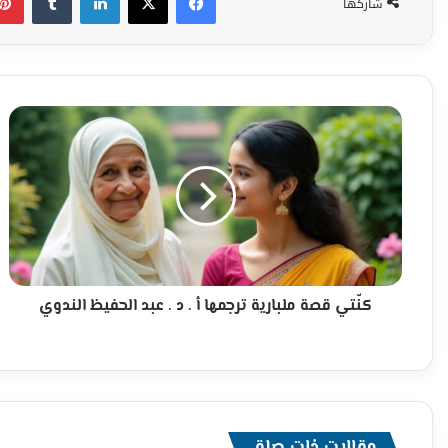
شاركها
كنّتي
قصة
ملبارية
ترجمها
أ
.
د
.
عبد
الحفيظ
كنّتي قصة ملبارية ترجمها أ . د . عبد الحفيظ الندوي
الندوي