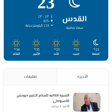
23
القدس
23º - 23º
82%
2.24 كيلومتر/ساعة
سماء صافية
34
35
33
31
23
℃
℃
℃
℃
℃
الجمعة
السبت
الأحد
الأثنين
الثلاثاء
الأخيرة
تعليقات
السيرة الذاتية للشاعر الكبير درويش
الأسيوطي
منذ 4 ساعات