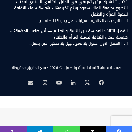
"كيان" تشارك بركن تعريفي في الحفل الختامي السنوي لمكتب
التطوع بجامعة الملك سعود ويتم تكريمها - همسة سماء الثقافة
لتنمية المرأة والطفل
[…] التوكيلات العالمية للسيارات تعزز رعايتها لبطلة الر...
الفصل الثالث: المدرسة بين التربية والتعليم — أين ضاعت المهمة؟ -
همسة سماء الثقافة لتنمية المرأة والطفل
[…] الفصل الاول :عقول بلا عمق، جيل بلا تفكير- حين يغفل...
همسة سماء لتنمية المرأة والطفل.
© 2026 جميع الحقوق محفوظة.
‫X
فيسبوك
لينكدإن
‫YouTube
انستقرام
بريد
همسة