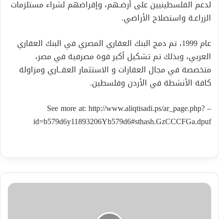
لدعم الفلسطينيين على أرضـهم، وإقراضهم لشراء مستلزمات
الزراعـة واستصلاح الأراضي
.
عام 1999، تم دمج البنك العقاري المصري في البنك العقاري
العربي، وبذلك تم تشكيل أكبر قوة مصرفية في مصر،
متخصصة في مجال العقارات و الاستثمار العقــاري ومزاولة
كافة الأنشطة في الأردن وفلسطين
.
– See more at: http://www.aliqtisadi.ps/ar_page.php?
id=b579d6y11893206Yb579d6#sthash.GzCCCFGa.dpuf
عوارض
نضوج
أربعيني
مبكر