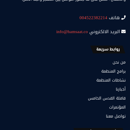
هاتف
004522382214
البريد الالكتروني
info@hamsaat.co
روابط سريعة
من نحن
برامج المنظمة
نشاطات المنظمة
أخبارنا
قافلة القدس الخامس
المؤتمرات
تواصل معنا