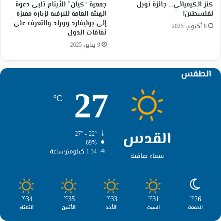
كنز الكيميائي… جائزة نوبل
جمعية “كيان” للأيتام تلبي دعوة
لفلسطين!
الهيئة العامة للترفيه لزيارة مميزة
إلى بوليفارد وورلد والتعرف على
8 أكتوبر، 2025
ثقافات الدول
9 يناير، 2025
الطقس
27
℃
القدس
27º - 22º
69%
1.34 كيلومتر/ساعة
سماء صافية
34
35
33
31
26
℃
℃
℃
℃
℃
الجمعة
السبت
الأحد
الأثنين
الثلاثاء