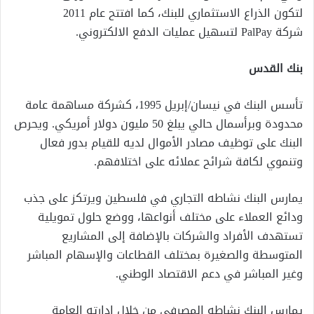
لتكون الذراع الاستثماري للبنك، كما افتتح عام 2011
شركة
PalPay
لتسهيل عمليات الدفع الالكتروني
.
بنك القدس
تأسس البنك في نيسان/إبريل 1995، كشركة مساهمة عامة
محدودة وبرأسمال حالي يبلغ 50 مليون دولار أمريكي. ويحرص
البنك على توظيف مصادر الأموال لديه للقيام بدور فعال
وتنموي لكافة شرائح عملائه على اختلافهم
.
يمارس البنك نشاطه التجاري في فلسطين ويرتكز على جذب
ودائع العملاء على مختلف أنواعها، ووضع حلول تمويلية
تستهدف الأفراد والشركات بالإضافة إلى المشاريع
المتوسطة والصغيرة بمختلف القطاعات والإسهام المباشر
وغير المباشر في دعم الاقتصاد الوطني
.
يمارس البنك نشاطه المصرفي من خلال إدارته العامة