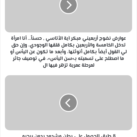
آية
الأتاسي
,
حسناً…
أنا
امرأة
عوارض نضوج أربعيني مبكر آية الأتاسي , حسناً… أنا امرأة
تدخل
تدخل الخامسة والأربعين بكامل قلقها الوجودي، وإن حق
الخامسة
لي القول أيضاً بكامل أنوثتها، وأبعد ما تكون عن اليأس أو
والأربعين
ما اصطلح على تسميته بـ»سن اليأس»، في توصيف جائر
بكامل
لمرحلة عمرية تزهر فيها ال
قلقها
الوجودي،
8
وإن
طرق
حق
للحصول
لي
على
القول
بطن
أيضاً
مشدود
بكامل
بدون
أنوثتها،
ريجيم
وأبعد
ما
8 طرق للحصول على بطن مشدود بدون ريجيم