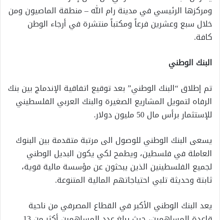
ومركزها الرئيسي في مدينة رام الله – منطقة الماصيون ومن
خلال سبع وعشرين فرعاً ومكتباً منتشرة في أرجاء الوطن
كافة
.
البنك الوطني
تم إطلاق “البنك الوطني” بعد توقيع اتفاقية الإندماج بين بنك
الرفاه لتمويل المشاريع الصغيرة والبنك العربي الفلسطيني
للإستثمار برأس مال 50 مليون دولار
.
يسعى البنك الوطني للوصول الى مرتبة متقدمة بين البنوك
العاملة في فلسطين، ويطمح لكي يكون البديل الوطني
لجميع الفلسطينين الذين يبحثون عن مؤسسة مالية قوية،
ثابتة وحديثة تلبي احتياجاتهم المالية المتنوعة
.
يعد البنك الوطني الأكبر في القطاع المصرفي من ناحية
قاعدة المساهمين، حيث يبلغ عدد المساهمين أكثر من 13