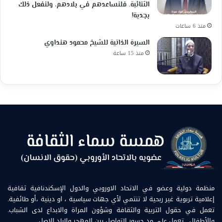
الثنائية. فلنساعدهم في بلادهم، ولنفعل ذلك
بجدية!
منذ 6 ساعات
السيرة الذاتية للشيخ محمود هنداوي
منذ 15 ساعة
منظمة دولية وعضو في الاتحاد الاوروبي والدول الإسكندنافية ثقافية
إعلامية تربوية غير ربحية لا تنتمي لأي جهات سياسية ، او دينية ،أو طائفية.
تعمل في حقول التربية والثقافة وشؤون المراة والابداع لدى الشباب.
والأطفال . تعمل على مد جسور التواصل بين المهجر والبلد الاصل.