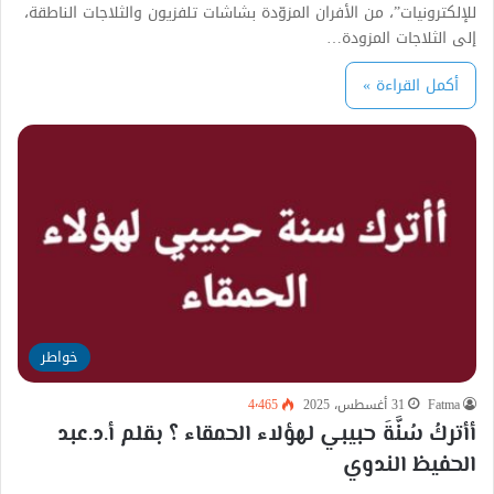
للإلكترونيات”، من الأفران المزوّدة بشاشات تلفزيون والثلاجات الناطقة،
إلى الثلاجات المزودة…
أكمل القراءة »
خواطر
Fatma
31 أغسطس، 2025
4٬465
أأتركُ سُنَّةَ حبيبي لهؤلاء الحمقاء ؟ بقلم أ.د.عبد
الحفيظ الندوي