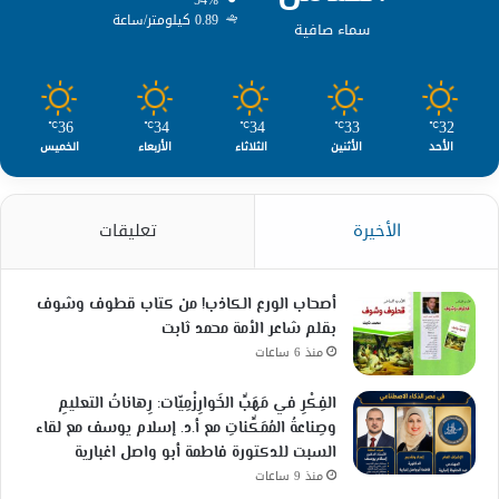
0.89 كيلومتر/ساعة
سماء صافية
36
34
34
33
32
℃
℃
℃
℃
℃
الأحد
الأثنين
الثلاثاء
الأربعاء
الخميس
الأخيرة
تعليقات
أصحاب الورع الكاذب! من كتاب قطوف وشوف
بقلم شاعر الأمة محمد ثابت
منذ 6 ساعات
الفِكْرِ في مَهَبِّ الخَوارِزْمِيّات: رِهاناتُ التعليمِ
وصِناعةُ المُمَكِّناتِ مع أ.د. إسلام يوسف مع لقاء
السبت للدكتورة فاطمة أبو واصل اغبارية
منذ 9 ساعات