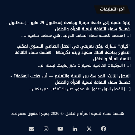
أخر التعليقات
زيارة علمية إلى جامعة مرمرة وجامعة إسطنبول 29 مايو – إسطنبول -
همسة سماء الثقافة لتنمية المرأة والطفل
[…] منظمة همسة سماء الثقافة الدولية: هي منظمة ثقافية ت...
"كيان" تشارك بركن تعريفي في الحفل الختامي السنوي لمكتب
التطوع بجامعة الملك سعود ويتم تكريمها - همسة سماء الثقافة
لتنمية المرأة والطفل
[…] التوكيلات العالمية للسيارات تعزز رعايتها لبطلة الر...
الفصل الثالث: المدرسة بين التربية والتعليم — أين ضاعت المهمة؟ -
همسة سماء الثقافة لتنمية المرأة والطفل
[…] الفصل الاول :عقول بلا عمق، جيل بلا تفكير- حين يغفل...
همسة سماء لتنمية المرأة والطفل.
© 2026 جميع الحقوق محفوظة.
‫X
فيسبوك
لينكدإن
‫YouTube
انستقرام
بريد