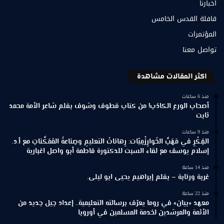
أخبارنا
قافلة القدس الخامس
المؤتمرات
تواصل معنا
اكثر المقالات مشاهدة
منذ 6 ساعات
أصحاب الورع الكاذب! من كتاب قطوف وشوف بقلم شاعر الأمة محمد
ثابت
منذ 9 ساعات
الفِكْرِ في مَهَبِّ الخَوارِزْمِيّات: رِهاناتُ التعليمِ وصِناعةُ المُمَكِّناتِ مع أ.د.
إسلام يوسف مع لقاء السبت للدكتورة فاطمة أبو واصل اغبارية
منذ 14 ساعة
غربة ورتابة – بقلم إبراهيم يحيى ابو ليلى.
منذ 22 ساعة
معهد «بيان» في روما يعرّف برسالته التعليمية.. إعداد جيل جديد من
الأئمة والمرشدين لخدمة المسلمين في أوروبا