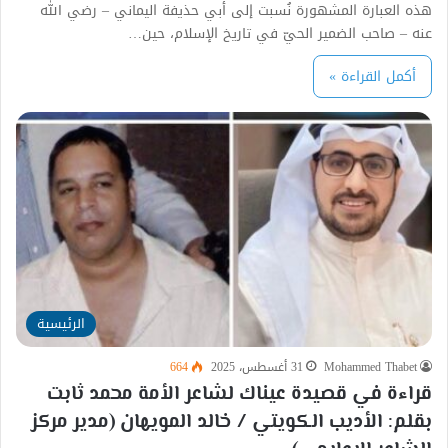
هذه العبارة المشهورة نُسبت إلى أبي حذيفة اليماني – رضي الله
عنه – صاحب الضمير الحيّ في تاريخ الإسلام، حين…
أكمل القراءة »
الرئيسية
Mohammed Thabet
31 أغسطس، 2025
664
قراءة في قصيدة عيناك لشاعر الأمة محمد ثابت
بقلم: الأديب الكويتي / خالد المويهان (مدير مركز