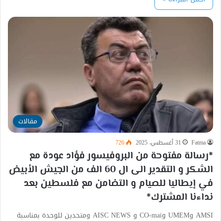
مقالات
Fatma
31 أغسطس، 2025
726
*رسالة مفتوحة من البروفيسور فؤاد عودة مع
الشكر و التقدير الى ال 60 الف من الجيش الأبيض
في إيطاليا للصيام و التضامن مع فلسطين بعد
نداءنا المشترك*
AMSI وUMEM وCO-mai و AISC NEWS ومتحدين للوحدة بمناسبة