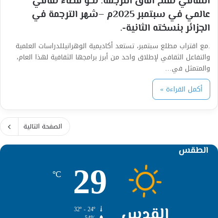
الثقافي تفتح آفاق الترجمة: نحو فضاء ثقافي
عالمي في سبتمبر 2025م –شهر الترجمة في
الجزائر بنسخته الثانية-.
.مع اقتراب مطلع سبتمبر، تستعد أكاديمية الوهرانيللدراسات العلمية
والتفاعل الثقافي لإطلاق واحد من أبرز برامجها الثقافية لهذا العام،
والمتمثل في…
أكمل القراءة »
الصفحة التالية
الطقس
29
℃
القدس
32º - 24º
54%