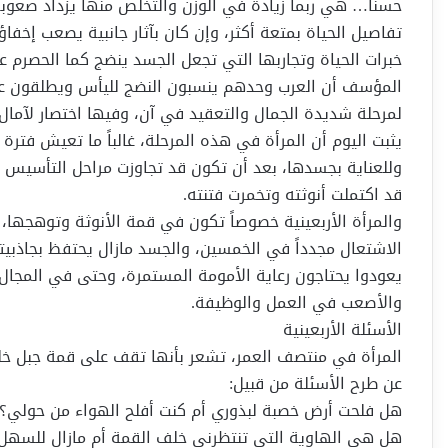
حسناً… هي ربما زيادة في الوزن والتخلص منها يزداد صعوبة 
تفاصيل الحياة بمتعة أكثر، وإن كان بآثار جانبية يصعب إخفاؤه
خبرات الحياة وتجاربها التي تجعل الجسد ينضج كما الحصرم عند
المؤسف أن العرب وحدهم ينسبون النضج لليأس ويطلقون ع
لمرحلة شديدة الجمال والتعقيد في آن، وفيها اختصار لآمال
يثبت اليوم أن المرأة في هذه المرحلة، غالباً ما تعيش فتر
وللعناية بجسدها، بعد أن تكون قد تجاوزت مراحل التأسيس ل
قد اكتملت أنوثته وتخمرت فتنته.
والمرأة الأربعينية خصوصاً تكون في قمة الأنوثة وتوهجها،
الاشتعال مجدداً في الخمسين، والجسد مازال يحتفظ بجاذبيته
يعودوا يحتاجون رعاية الأمومة المستمرة، وحتى في المجال 
والأصعب في العمل والوظيفة.
الأسئلة الأربعينية
المرأة في منتصف العمر، تشعر بأنها تقف على قمة جبل خل
عن طرح الأسئلة من قبيل:
هل فلحت أرض خصبة لبذوري أم كنت أفلح الهواء من حولي؟
هل هي الهاوية التي تنتظرني خلف القمة أم مازال للسهل 