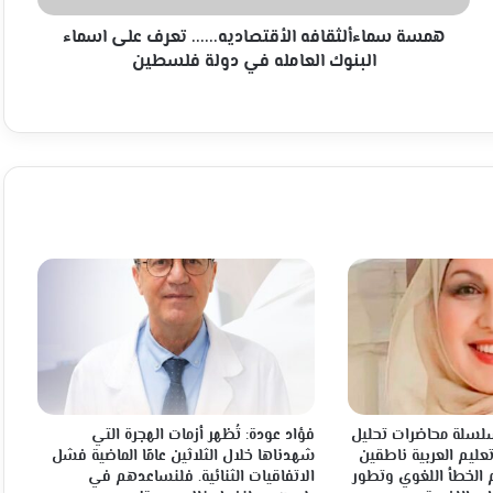
في
دولة
همسة سماءألثقافه الأقتصاديه...... تعرف على اسماء
فلسطين
البنوك العامله في دولة فلسطين
 سلسلة محاضرات تحليل
فؤاد عودة: تُظهر أزمات الهجرة التي
عليم العربية ناطقين
شهدناها خلال الثلاثين عامًا الماضية فشل
 الخطأ اللغوي وتطور
الاتفاقيات الثنائية. فلنساعدهم في