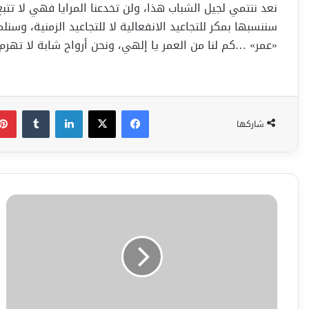
نعد ننتمي لجيل الشباب هذا، ولن تخدعنا المرايا فهي لا ت
سننسبها بمكر للتجاعيد الانفعالية لا للتجاعيد الزمنية، وسنل
«عمر» …كم لنا من العمر يا إلهي، ونحن أرواح شابة لا تهرم
فيسبوك
‫X
لينكدإن
شاركها
خنساء
ألعصر
الحديث
عضو
المجلس
التأسيسي
في
مكتب