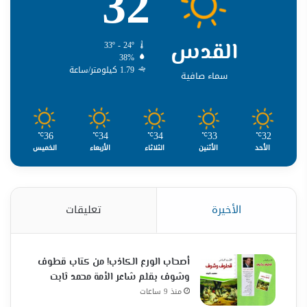
32
القدس
33º - 24º
38%
1.79 كيلومتر/ساعة
سماء صافية
36
34
34
33
32
℃
℃
℃
℃
℃
الأحد
الأثنين
الثلاثاء
الأربعاء
الخميس
الأخيرة
تعليقات
أصحاب الورع الكاذب! من كتاب قطوف
وشوف بقلم شاعر الأمة محمد ثابت
منذ 9 ساعات