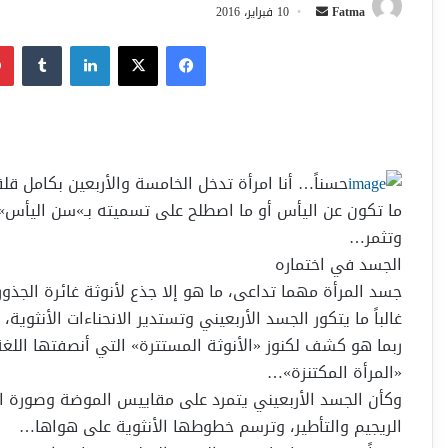
أرسل
Fatma
10 فبراير، 2016
بريدا
فيسبوك
‫X
لينكدإن
إلكترونيا
حسناً… أنا امرأة تدخل الخامسة والأربعين بكامل قل
ما تكون عن اليأس أو ما اصطلح على تسميته بـ»سن اليأس»، 
وتثمر…
الجسد في اختماره
جسد المرأة مهما تداعى، ما هو إلا جذع لأنوثة غائرة الجذور، 
غالباً ما يتكور الجسد الأربعيني وتستدير الانحناءات الأنثوية
ربما هو كشف لكنوز «الأنوثة المستترة» التي أنصفتها اللغة
«المرأة المكتنزة»…
وكأن الجسد الأربعيني يتمرد على مقاييس الموضة وصورة المرأ
الريجيم والتأطير، وترسم خطوطها الأنثوية على هواها…