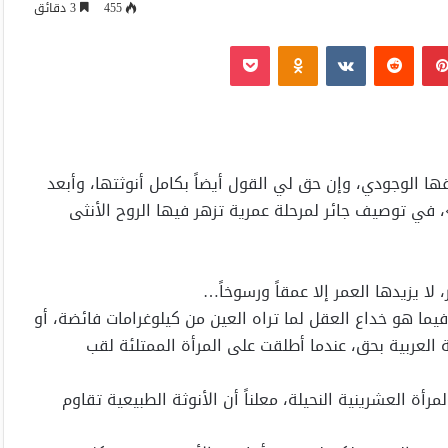
455
3 دقائق
بينتيريست
Odnoklassniki
‫Pocket
قها الوجودي، وإن حق لي القول أيضاً بكامل أنوثتها، وأبعد
في توصيف جائر لمرحلة عمرية تزهر فيها الروح الأنثى
لا يزيدها العمر إلا عمقاً ورسوخاً…
، فيما هو خداع العقل لما تراه العين من كيلوغرامات فائضة، أو
 العربية بحق، عندما أطلقت على المرأة الممتلئة لقب
ة العشرينية النحيلة، معلناً أن الأنوثة الطبيعية تقاوم