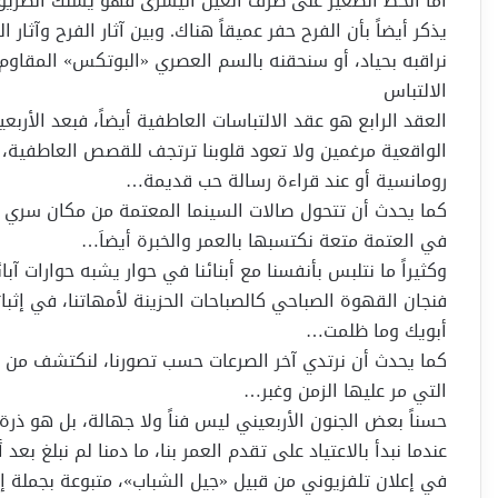
أما الخط الصغير على طرف العين اليسرى فهو يسلك الطريق 
يذكر أيضاً بأن الفرح حفر عميقاً هناك. وبين آثار الفرح وآثار
نراقبه بحياد، أو سنحقنه بالسم العصري «البوتكس» المقاوم لآ
الالتباس
العقد الرابع هو عقد الالتباسات العاطفية أيضاً، فبعد الأربعي
الواقعية مرغمين ولا تعود قلوبنا ترتجف للقصص العاطفية، ول
رومانسية أو عند قراءة رسالة حب قديمة…
كما يحدث أن تتحول صالات السينما المعتمة من مكان سري لل
في العتمة متعة نكتسبها بالعمر والخبرة أيضاَ…
وكثيراً ما نتلبس بأنفسنا مع أبنائنا في حوار يشبه حوارات آب
فنجان القهوة الصباحي كالصباحات الحزينة لأمهاتنا، في إثبا
أبويك وما ظلمت…
كما يحدث أن نرتدي آخر الصرعات حسب تصورنا، لنكتشف من خلال
التي مر عليها الزمن وغبر…
حسناً بعض الجنون الأربعيني ليس فناً ولا جهالة، بل هو ذر
عندما نبدأ بالاعتياد على تقدم العمر بنا، ما دمنا لم نبلغ ب
في إعلان تلفزيوني من قبيل «جيل الشباب»، متبوعة بجملة إيض