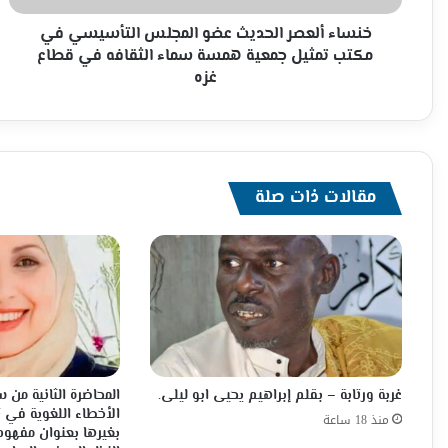
تمثيل
جمعية
خنساء ألعصر الحديث عضو المجلس التأسيسي في
همسة
مكتب تمثيل جمعية همسة سماء الثقافه في قطاع
سماء
غزه
الثقافه
في
قطاع
غزه
مقالات ذات صلة
غربة ورتابة – بقلم إبراهيم يحيى ابو ليلى.
المحاضرة الثانية من
الأخطاء اللغوية في ت
منذ 18 ساعة
بغيرها بعنوان مفهوم