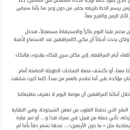
الذي يقود حتماً لوجه الجدة المتغضن في الثمانين، خط
 الزمن يرسم الخط طريقه بخفر، من دون وعدٍ منا بأننا سنبقى
ثار الزمن والفرح معاً.
ن محتم علينا النوم باكراً والاستيقاظ مستعجلاً، فندخل
كن يحدث أحياناً أن نبكي كالمراهقين عند الاستماع لأغنية
قاء أيام المراهقة، إلى مكان سري للبكاء بهدوء، فالبكاء
ائنا معنا، أو نكتشف متعة الصباحات الطويلة الصامتة أمام
تاتٍ مؤكدة على أننا نتقدم بالعمر من مبدأ: كلما كبرت شابهت
 أبنائنا المراهقين أن موضة اليوم لا تعترف بتقليعاتنا
ة الملح التي تحفظ القلوب من تعفن الشيخوخة. وفي النهاية
عد أرذله، تأتي جملة من قبيل: في عمرك هذا و… أو تمر عبارة
احية مثل « ما دون الأربعين»… عندها نشعر حقاً بأننا لم