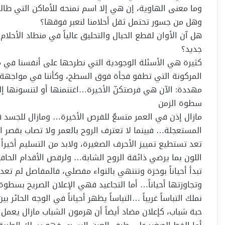
وما معنى الهاوية، إن هي إلا اسم نمنحه للأماكن التي طالما
وهل من جسور تحتمل ثقل أحلامنا لنعبر فوقها؟
هل آن الأوان لقطع الحبال والتحليق عالياً في منطاد الأحلا
جديد؟
كثيرة هي الأسئلة الوجودية التي نطرحها على أنفسنا في م
المركونة التي تطفو فجأة فوق السطح، وكأننا في مواجهة مع 
مهددة: الآن هي فرصتكنّ الأخيرة…اغتنمنها أو لتنسونها إلى
سطوة الزمن
مازال إذن في العمر متسعٌ للفرص الأخيرة… ومازال للجسد قو
المستعجلة… فبينما لا تعترف الروح بالعمر ولا تصاب بقصر ال
تعد تستطيع تمييز الأحرف الصغيرة، ولابد من التسليم أخيراً ب
اللون بما يرضي ذائقة الروح الشابة… ولرقص الأقدام الحافية
تبدأ أحياناً بوخزة وتنتهي بالتواء مفصلي، فالمفاصل لم ت
وتجاوزتها أحياناً… أما التجاعيد فهي الإعلان الصريح بسطوة ا
نملك التباساً غريباً …التباساً يظهر أحياناً في الوجه الحائر 
حبة شباب، كإعلان مضاد أيضاً أن هرمون الشباب مازال يعمل 