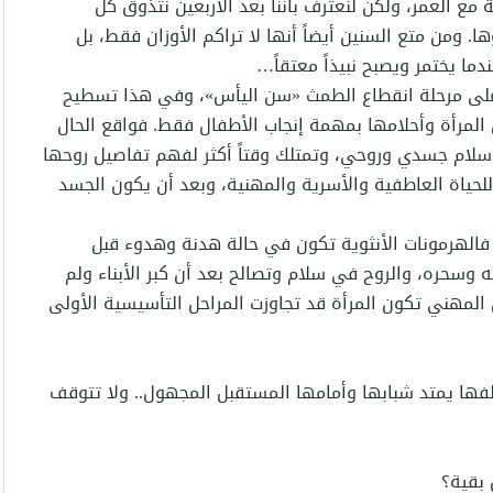
مع العمر، ولكن لنعترف بأننا بعد الأربعين نتذوق كل
ا. ومن متع السنين أيضاً أنها لا تراكم الأوزان فقط، بل
ما يختمر ويصبح نبيذاً معتقاً…
لى مرحلة انقطاع الطمث «سن اليأس»، وفي هذا تسطيح
 المرأة وأحلامها بمهمة إنجاب الأطفال فقط. فواقع الحال
ة سلام جسدي وروحي، وتمتلك وقتاً أكثر لفهم تفاصيل روحها
لحياة العاطفية والأسرية والمهنية، وبعد أن يكون الجسد
 فالهرمونات الأنثوية تكون في حالة هدنة وهدوء قبل
 وسحره، والروح في سلام وتصالح بعد أن كبر الأبناء ولم
المهني تكون المرأة قد تجاوزت المراحل التأسيسية الأولى
فها يمتد شبابها وأمامها المستقبل المجهول.. ولا تتوقف
بقية؟