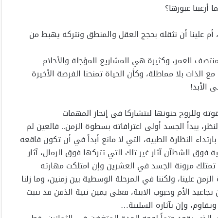
 أرعبنا عبورها؟
م، أم علينا أن نثقله بحجج العقل والمنطق ونتركه يهبط من
نتصف العمر، وكثيرة هي المشاريع المؤجلة والأحلام
الذات بلا مماطلة، وكأن الحياة تمنحنا الفرصة الأخيرة
 الأبد!
ته وللروح جنونها ليتشاركا في إنجاز المهمات
نظر، يبدأ الجسد أولى اعترافاته بسطوة الزمن.. فالعين لم
ارتداء النظارة الطبية، التي لا مانع أبداً في أن تكون فاقعة
 فوق الشطآن آثار غير تلك التي تتركها فوق الرمال، آثار
عد تمتلك مرونة الجسد في العشرين وإن امتلكت مهارته
لزمن علينا، ولكننا في المرحلة الوسطية بين زمنين، وما زلنا
بين تجاعيد الأم وحبوب الابنة، فعلى يمين ثنية الذقن قد تنبت
ويقاوم، وإن بآثاره السلبية…