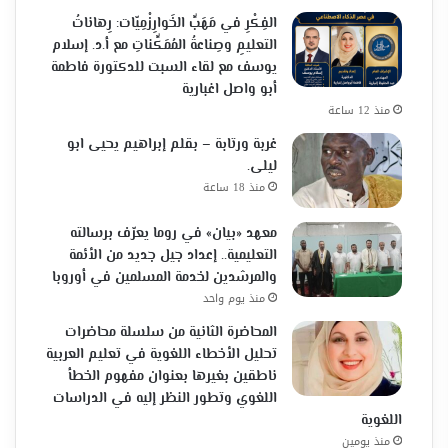
الفِكْرِ في مَهَبِّ الخَوارِزْمِيّات: رِهاناتُ
التعليمِ وصِناعةُ المُمَكِّناتِ مع أ.د. إسلام
يوسف مع لقاء السبت للدكتورة فاطمة
أبو واصل اغبارية
منذ 12 ساعة
غربة ورتابة – بقلم إبراهيم يحيى ابو
ليلى.
منذ 18 ساعة
معهد «بيان» في روما يعرّف برسالته
التعليمية.. إعداد جيل جديد من الأئمة
والمرشدين لخدمة المسلمين في أوروبا
منذ يوم واحد
المحاضرة الثانية من سلسلة محاضرات
تحليل الأخطاء اللغوية في تعليم العربية
ناطقين بغيرها بعنوان مفهوم الخطأ
اللغوي وتطور النظر إليه في الدراسات
اللغوية
منذ يومين