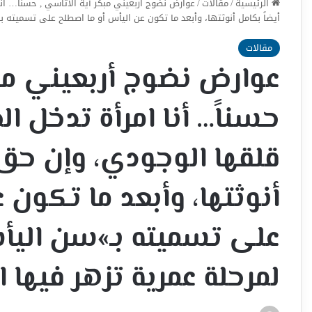
الرئيسية
/
مقالات
/
عوارض نضوج أربعيني مبكر آية الأتاسي , حسناً… أن
أيضاً بكامل أنوثتها، وأبعد ما تكون عن اليأس أو ما اصطلح على تسميته 
مقالات
عوارض نضوج أربعيني مبك
حسناً… أنا امرأة تدخل ا
قلقها الوجودي، وإن حق 
أنوثتها، وأبعد ما تكون 
على تسميته بـ»سن اليأ
لمرحلة عمرية تزهر فيها ا