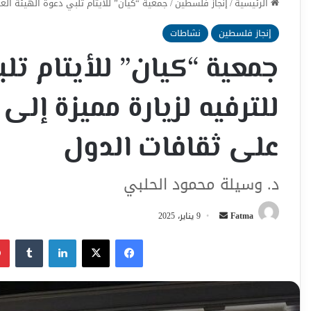
الرئيسية
/
إنجاز فلسطين
/
جمعية “كيان” للأيتام تلبي دعوة الهيئة العا
إنجاز فلسطين
نشاطات
جمعية “كيان” للأيتام تلب
للترفيه لزيارة مميزة إلى
على ثقافات الدول
د. وسيلة محمود الحلبي
أرسل
Fatma
9 يناير، 2025
بريدا
فيسبوك
‫X
لينكدإن
إلكترونيا