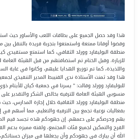
هذا وقد حصل الجميع على بطاقات اللعب والأساور حيث استمتعو
وقضوا أوقاتا ممتعة واستمتعوا بتجربة فريدة بالتنقل بين 
منطقة البوليفارد وورلد الثقافي، كما استمتع مستفيدي كيان
للزيارة. وقبل الختام تم استضافتهم من قبل الهيئة العامة ل
واللذيذة، كما تم توزيع الهدايا عليهم، وكانوا في غاية الس
هذا وقد ثمنت الأستاذة ندى القنيبط المدير التنفيذي لجمعية 
للبوليفارد وورلد وقالت: ” يسرنا في جمعية كيان للأيتام ذ
منسوبي الهيئة العامة للترفيه بخالص الشكر والتقدير على
منطقة البوليفارد وورلد الثقافية خلال إجازة المدارس، حيث ك
بفعاليات نوعية تجمع بين الترفيه والتعليم، مما أسهم ف
بهم وحرصكم على دعمهم. إن جهودكم هذه تجسد قيم المس
الله أن يبارك في جهودكم وأن يجعلها في ميزان حسناتكم، و