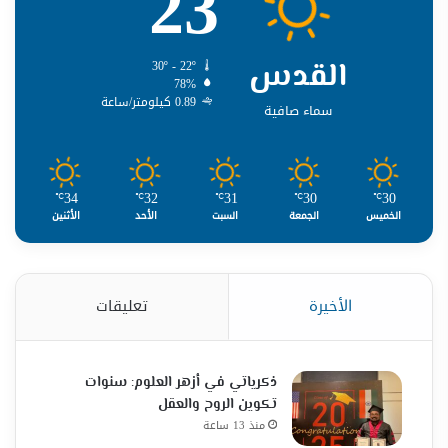
23
القدس
30º - 22º
78%
0.89 كيلومتر/ساعة
سماء صافية
34
32
31
30
30
℃
℃
℃
℃
℃
الخميس
الجمعة
السبت
الأحد
الأثنين
الأخيرة
تعليقات
ذكرياتي في أزهر العلوم: سنوات
تكوين الروح والعقل
منذ 13 ساعة