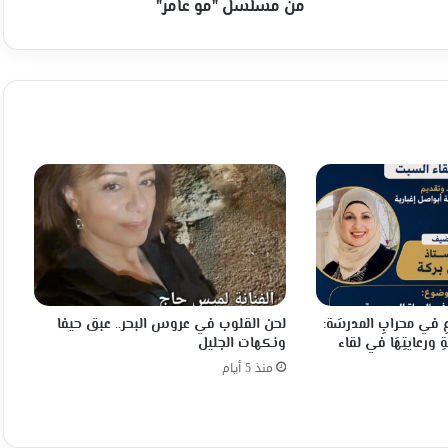
عامر"
من مسلسل "مو عامر"
عِ في محرابِ المدرسَة:
لحن القلوب في عروس البحر.. عبق حيفا
ِ ورعايتِهَا في لقاء
ونكهات الجليل
منذ 5 أيام