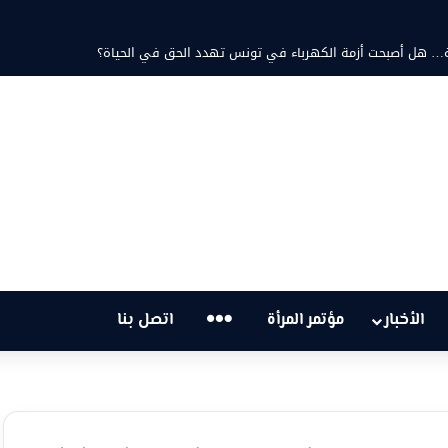
مد ثابت والشاعرة فاطمة الزامل: عزف على أوتار الحنين وشجن القوافي
…
الأخبار
مؤتمر المرأة
اتصل بنا