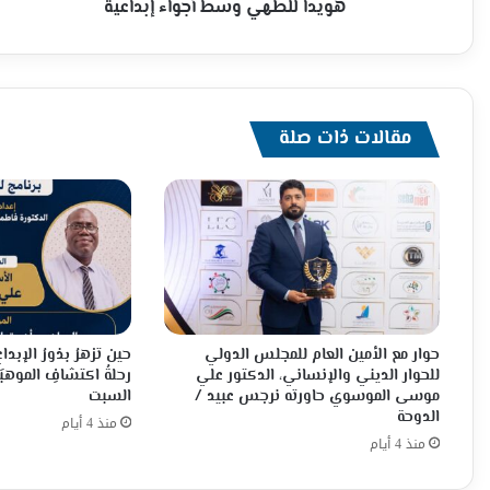
للطهي
هويدا للطهي وسط أجواء إبداعية
وسط
أجواء
إبداعية
مقالات ذات صلة
حوار مع الأمين العام للمجلس الدولي
حين تزهرُ بذورُ الإبدا
للحوار الديني والإنساني، الدكتور علي
رحلةُ اكتشافِ الموهبَة
موسى الموسوي حاورته نرجس عبيد /
السبت
الدوحة
منذ 4 أيام
منذ 4 أيام