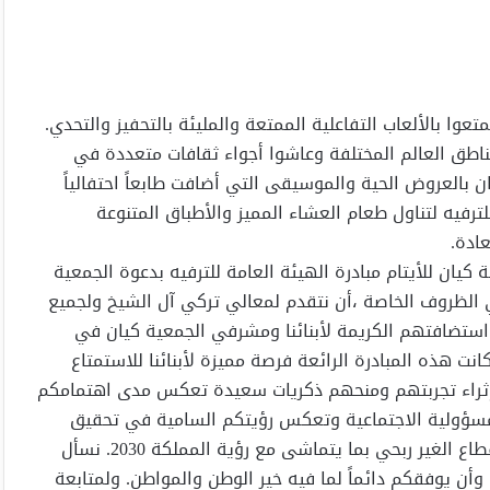
ا بالألعاب التفاعلية الممتعة والمليئة بالتحفيز والتحدي.
مناطق العالم المختلفة وعاشوا أجواء ثقافات متعددة في
 بالعروض الحية والموسيقى التي أضافت طابعاً احتفالياً
لترفيه لتناول طعام العشاء المميز والأطباق المتنوعة
عادة.
كيان للأيتام مبادرة الهيئة العامة للترفيه بدعوة الجمعية
وي الظروف الخاصة ،أن نتقدم لمعالي تركي آل الشيخ ولجميع
 استضافتهم الكريمة لأبنائنا ومشرفي الجمعية كيان في
انت هذه المبادرة الرائعة فرصة مميزة لأبنائنا للاستمتاع
ي إثراء تجربتهم ومنحهم ذكريات سعيدة تعكس مدى اهتمامكم
ؤولية الاجتماعية وتعكس رؤيتكم السامية في تحقيق
الفرح والتمكين لجميع فئات المجتمع، ولفته مميزه بدعم القطاع الغير ربحي بما يتماشى مع رؤية المملكة 2030. نسأل
أن يوفقكم دائماً لما فيه خير الوطن والمواطن. ولمتابعة