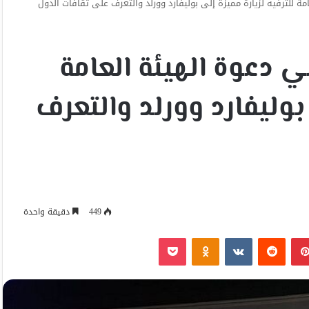
مة للترفيه لزيارة مميزة إلى بوليفارد وورلد والتعرف على ثقافات الدول
ي دعوة الهيئة العامة
 بوليفارد وورلد والتعرف
449
دقيقة واحدة
بينتيريست
Odnoklassniki
‫Pocket