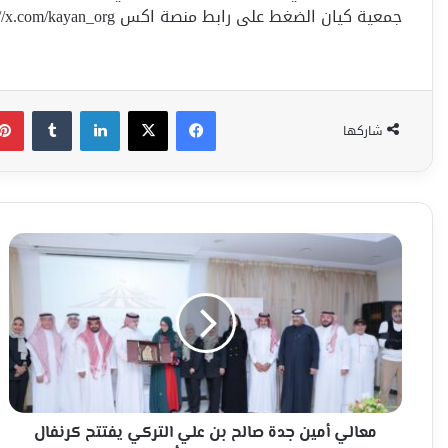
جمعية كيان الضغط على رابط منصة اكس https://x.com/kayan_org
فيسبوك
‫X
لينكدإن
شاركها
معالي
أمين
جدة
صالح
بن
علي
التركي
يفتتح
كرنفال
هويدا
معالي أمين جدة صالح بن علي التركي يفتتح كرنفال