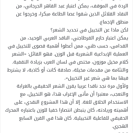
الردة في الموقف، يمكن اعتبار عبد القاهر الجرجاني، من
النقاد القلائل الذين شقوا عصا الطاعة مبكرا، وخرجوا عن
منطق الإجماع.
لكن ماذا عن التخييل في تحديد الشعر؟
يمكن اعتبار حازم القرطاجني، الناقد العربي الوحيد، من
القدامى، حسب ظني، ممن أعطوا أهمية قصوى للتخييل في
العملية الإبداعية الشعرية قبل الوزن. فهو القائل: «الشعر
كلام مخيل موزون، مختص في لسان العرب بزيادة التقفية.
والتئامه من مقدمات مخيلة، صادقة كانت أو كاذبة، لا يشترط
فيها بما هي شعر غير التخييل».
ولأول مرة نجد ناقدا عربيا يقرن الشعر الحقيقي بالغرابة
والتعجب، معتبرا أن مأتى الإغراب هذا، هو التخييل، مع
الاستخدام الخلاق للغة. إلا أن هذا المشروع النقدي، على
أهميته وريادته، كان يتبطن انتصارا خفيا للوزن باعتباره المحرك
الحقيقي للفاعلية التخييلية. كان هذا في القرن السابع
الهجري.