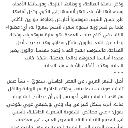
وذكر أيامها الصالحة، وأوطانها النازحة، وفرسانها الأمجاد،
وسمحائها الأجواد، لتهز أنفسها إلى الكرم، وتدل أبناءها
على حسن الشيم، فتوهموا أعاريض جعلوها موازين الكلام،
فلما تم لهم وزنه سموه شعرا، لأنهم شعروا به، أي: فطنوا».
اللافت في كلام صاحب العمدة، هو عبارة «توهموا»، وكذلك
ربطه بين الشعر والوزن بشكل مطلق. وهنا تحديدا، أصل
الفداحة. فالمتوهم (بفتح الهاء) يُصبح مقدسا، والوزن يصير
محددا أساسيا للمتوهم (دائما بفتحها).. هكذا كانت
البداية..وهكذا أقُفّلت الأبواب، منذ البداية.
* * *
أصل الشعر العربي، في العصر الجاهلي، شفويٌّ، « نشأ ضمن
ثقافة صوتية – سماعية»، ودوّنته الذاكرة عبر الرواية والنقل.
من هذه الحافة ينتهي أدونيس إلى أن خصائص الشفوية
هاته، أثرت بشكل كبير في بناء وعي بويطيقي عربي نكوصي.
يقول: « على خصائص الشفوية الشعرية الجاهلية، تأسس
في العصور اللاحقة النقد الشعري العربي، في معظمه،
وتأسست النظرة إلى الشعرية العربية نفسها. فلنضع هذه