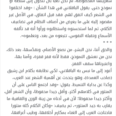
شعريتها المخصوصة، لم تكن تعبأ بأن تتحول إلى سلطة أو
نموذج حتى. يقول الباقلاني في هذا الشأن : «وقد اختلفوا
في الشعر كيف اتفق لهم. فقد قيل اتفاق، في الأصل غير
مقصود إليه على ما يعرض من أصناف النظام في تضاعيف
الكلام، ثم لما استحسنوه واستطابوه ورأوا أنه قد تألفه
الأسماع وتقبله النفوس، تتبعوه من بعد، وتعلموه».
* * *
والحق أننا، نحن البشر، من نصنع الأصنام، ونقدْسها، بعد ذلك.
نحن من نعشق النموذج، فقط لأنه قفز قفزة، وآمنا بها،
واعتبرناها سقف القفز.
أعود إلى ما نبس به الباقلاني، لكي نطابقه بكلام ابن رشيق
(صاحب العمدة)، وهو يتحدث عن أهمية الشعر عند العرب،
وكذا عن بداية التنميط. يقول: «وقد اجتمع الناس على أن
المنثور في كلامهم أكثر، وأقل جيدا محفوظا، وأن الشعر أقل،
وأكثر جيدا محفوظا؛ لأن في أدناه من زينة الوزن والقافية ما
يقارب به جيد المنثور»، ثم يضيف: «وكان الكلام كله منثورا
فاحتاجت العرب إلى الغناء بمكارم أخلاقها، وطيب أعراقها،