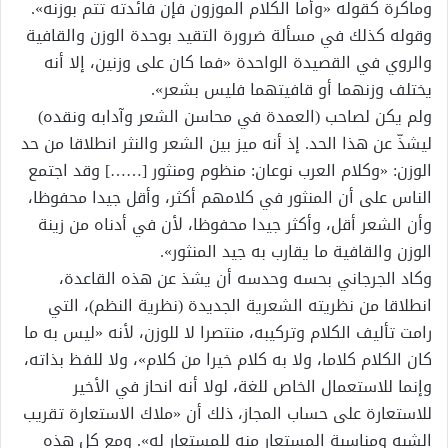
وماكرة كقوله «وأما الكلام الموزون فإن فائدته تتم بوزنه».
وقوله كذلك في مسألة ضرورة التقيد بوحدة الوزن والقافية
والروي في القصيدة الواحدة «فما كان على وزنين، إلا أنه
يختلف وزنهما أو قافيتهما فليس بشعر».
ولم يكن لصاحب (العمدة في محاسن الشعر وآدابه ونقده)
ليشذّ عن هذا الحد. إذ أنه ميز بين الشعر والنثر انطلاقا من حد
الوزن: «وكلام العرب نوعان: منظوم ومنثور [……] وقد اجتمع
الناس على أن المنثور في كلامهم أكثر، وأقل جيدا محفوظا،
وأن الشعر أقل، وأكثر جيدا محفوظا، لأن في أدناه من زينة
الوزن والقافية ما يقارب به جيد المنثور».
وكاد الجرجاني بحسه وحدسه أن يشذ عن هذه القاعدة،
انطلاقا من نظريته الشعرية الجديدة (نظرية النظم)، التي
رامت تأليف الكلام وتركيبه، منتصرا لا للوزن، لأنه «ليس به ما
كان الكلام كلاما، ولا به كلام خيرا من كلام»، ولا للفظ بذاته،
وإنما للاستعمال الخاص للغة، لولا أنه انحاز في الأخير
للاستعارة على حساب المجاز، ذلك أن «ملاك الاستعارة تقريب
الشبه ومناسبة المستعار منه للمستعار له». ومع كل هذه