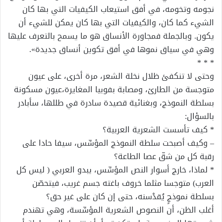
نجومه وتخومه، في أفق استيعاب الكيفيات التي بها كان
الشيء كما كان، والكيفيات التي بها كان يمكن للشيء أن
يكون. وبالجملة فمجاورة الأنساق هو ما يسمح بالتعرف عليها
وهي في سياق نموها في أفق تكوين أنساق جديدة».
* * *
وحتى لا تنكفئ ظلال نخلة الشعر، مرة أخرى، على عيون
متوجسة من الطارئ، ومصابة بفوبيا المغايرة،عيون مسكونة
بسلطة النموذج، وبغنائية قصيدة سادرة في طللها، سأبادر
بالسؤال:
* كيف تأسست الشعرية العربية؟
– وكيف أصبحت سلطة النموذج المؤسِّس، سيفا حادا على
رقبة كل من شقّ عصا الطاعة؟
* لماذا، خارج أسوار النص المؤسِّس، يبدو العربي ( ليس كل
العرب) متوجسا مثلما خروف باغته جسم غريب، فيتحصّن
بسلطة نموذجٍ يُقدْسنه، حتى إن كان على غير حق؟
أغلب الظن، أن النصوص الشعرية المؤسِّسة، وهي تهندم