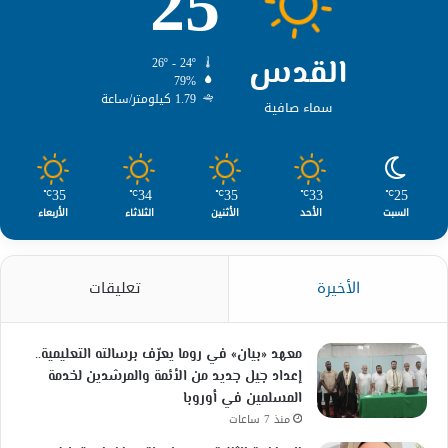
25
القدس
26º - 24º
79%
1.79 كيلومتر/ساعة
سماء صافية
35
34
35
33
25
℃
℃
℃
℃
℃
السبت
الأحد
الأثنين
الثلاثاء
الأربعاء
الأخيرة
تعليقات
معهد «بيان» في روما يعرّف برسالته التعليمية..
إعداد جيل جديد من الأئمة والمرشدين لخدمة
المسلمين في أوروبا
منذ 7 ساعات