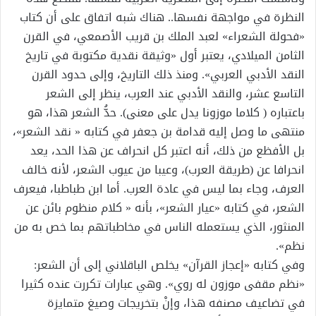
النظرة في مواجهة نفسها.. هناك شبه اتفاق على أن كتاب
«فحولة الشعراء» لعبد الملك بن قريب الأصمعي، في القرن
الثامن الميلادي، يعتبر أول «وثيقة نقدية مكتوبة في تاريخ
النقد الأدبي العربي». ومنذ ذلك التاريخ، وإلى حدود القرن
التاسع عشر، والنقد الأدبي عند العرب، ينظر إلى الشعر
باعتباره ( كلاما موزونا يدل على معنى). حدُّ الشعر هذا، هو
منتهى ما وصل إليه قدامة بن جعفر في كتابه « نقد الشعر»،
بل الأفظع من ذلك، أنه اعتبر كل انحراف عن هذا الحد، يعد
انحرافا عن (طريقة العرب)، وعيبا من عيوب الشعر، لأنه خالف
العرف، وجاء بما ليس في عادة العرب. أما ابن طباطبا، فيعرف
الشعر، في كتابه «عيار الشعر»، بأنه « كلام منظوم بائن عن
المنثور، الذي يستعمله الناس في مخاطباتهم بما خص به من
نظم».
وفي كتابه «إعجاز القرآن» يخلص الباقلاني إلى أن الشعر:
«نظم مقفى موزون له روي». وهي عبارات تكررت عنده كثيرا
في تضاعيف مصنفه هذا، وإنْ بتخريجات وصيغ متمايزة