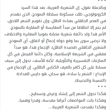
* * *
وبالجملة نقول، إن الشعرية العربية، بعد هذا السرد
الكرونولوجي، ظلت مسكونة بسلطة النموذج، الذي تهندم
في العصر الجاهلي بعباءة الطلل، وإن تقويم الشعر اللاحق،
لم يتم إلا انطلاقا من مبدأ المقايسة أو المقارنة بالنموذج.
الأمر هذا ولد ذائقة شعرية مصابة بفوبيا المغايرة والاختلاف،
ولا ترضى سوى بما وقع حوله إجماعٌ أو اتفاق، أي النموذج
الشعري الجاهلي (قصيدة الطلل). الإجماع هذا، هو مبدأ
فقهي في الشريعة الإسلامية، وكان دائما الفيصل في كل
المنازعات التفسيرية والتأويلية. لكنه للأسف، تحول إلى سيف
مسلط على كل كافر بالعرف الكتابي الطللي. إن الإجماع في
الإبداع / الشعر يا سادة، هو سجان، هو حارس للفداحة
(التنميط والتحنيط).
* * *
هكذا تحول الشعر إلى إنشاد وغرض وتسطيح..
وهكذا باتت المواضعات أعرافا مقدسة، وقدرا وهميا..
وهكذا تهندمت الشعرية العربية…