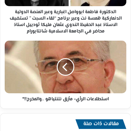
همسة
نت
الدكتورة فاطمة ابوواصل اغبارية وعبر المنصة الدولية
وعبر
الدنماركية همسة نت وعبر برنامج “لقاء السبت ” تستضيف
برنامج
الاستاذ عبد الحفيظ الندوي عثمان مليكا ثودييل استاذ
“لقاء
محاضر في الجامعة الاسلامية شانتابورام
السبت
”
استطلاعات
تستضيف
الرأي-
الاستاذ
مأزق
عبد
نتنتياهو
الحفيظ
..والمخرج!!*
الندوي
عثمان
مليكا
ثودييل
استاذ
استطلاعات الرأي- مأزق نتنتياهو ..والمخرج!!*
محاضر
في
الجامعة
الاسلامية
مقالات ذات صلة
شانتابورام