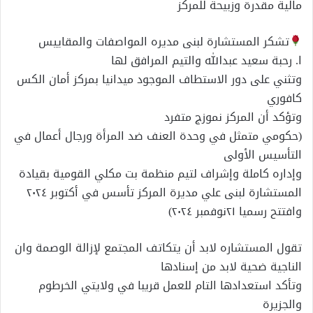
مالية مقدرة وزبيحة للمركز
تشكر المستشارة لبنى مديره المواصفات والمقاييس
ا. رحبة سعيد عبدالله والتيم المرافق لها
وتثني على دور الاستطاف الموجود ميدانيا بمركز أمان الكس
كافوري
وتؤكد أن المركز نموزج متفرد
(حكومي متمثل في وحدة العنف ضد المرأة ورجال أعمال في
التأسيس الأولى
وإداره كاملة وإشراف لتيم منظمة بت مكلي القومية بقيادة
المستشارة لبنى علي مديرة المركز تأسس في أكتوبر ٢٠٢٤
وافتتح رسميا ٢١نوفمبر ٢٠٢٤)
تقول المستشاره لابد أن يتكاتف المجتمع لإزالة الوصمة وان
الناجية ضحية لابد من إسنادها
وتأكد استعدادها التام للعمل قريبا في ولايتي الخرطوم
والجزيرة