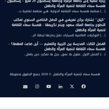
زيارة علمية إلى جامعة مرمرة وجامعة إسطنبول 29 مايو – إسطنبول -
همسة سماء الثقافة لتنمية المرأة والطفل
[…] منظمة همسة سماء الثقافة الدولية: هي منظمة ثقافية ت...
"كيان" تشارك بركن تعريفي في الحفل الختامي السنوي لمكتب
التطوع بجامعة الملك سعود ويتم تكريمها - همسة سماء الثقافة
لتنمية المرأة والطفل
[…] التوكيلات العالمية للسيارات تعزز رعايتها لبطلة الر...
الفصل الثالث: المدرسة بين التربية والتعليم — أين ضاعت المهمة؟ -
همسة سماء الثقافة لتنمية المرأة والطفل
[…] الفصل الاول :عقول بلا عمق، جيل بلا تفكير- حين يغفل...
همسة سماء لتنمية المرأة والطفل.
© 2026 جميع الحقوق محفوظة.
‫X
فيسبوك
لينكدإن
‫YouTube
انستقرام
بريد
همسة