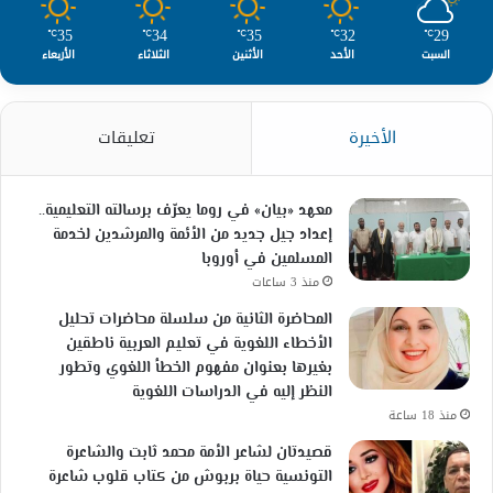
35
34
35
32
29
℃
℃
℃
℃
℃
السبت
الأحد
الأثنين
الثلاثاء
الأربعاء
الأخيرة
تعليقات
معهد «بيان» في روما يعرّف برسالته التعليمية..
إعداد جيل جديد من الأئمة والمرشدين لخدمة
المسلمين في أوروبا
منذ 3 ساعات
المحاضرة الثانية من سلسلة محاضرات تحليل
الأخطاء اللغوية في تعليم العربية ناطقين
بغيرها بعنوان مفهوم الخطأ اللغوي وتطور
النظر إليه في الدراسات اللغوية
منذ 18 ساعة
قصيدتان لشاعر الأمة محمد ثابت والشاعرة
التونسية حياة بربوش من كتاب قلوب شاعرة