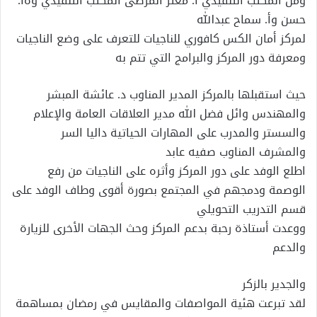
ومن المكتب التنفيذي ا. معتز المرضى المكتب التنفيذي وةأ.
حسن وأ. سماح عبدالله
لمركز أمان الكس كافوري للناجيات للتعرف على وضع الناجيات
ومعرفة دور المركز والبرامج التي تتم به
حيث استقبلها بالمركز المدير المناوب د. عائشة المبشر
والمهندس وائل فضل الله مدير العلاقات العامة والإعلام
والسستر والمدرب على المهارات الحياتية داليا السر
والمشرف المناوب صفيه عابد
اطلع الوفد على دور المركز وأثره على الناجيات من رفع
الوصمة ودمجهم في المجتمع بصورة أقوى وطاف الوفد على
قسم التدريب التحويلي
ووعدت أستاذة رحبة بدعم المركز وحث الجهات الأخرى للزيارة
والدعم
والجدير بالزكر
لقد تبرعت هئية المواصفات والمقايس في رمضان بمساهمة