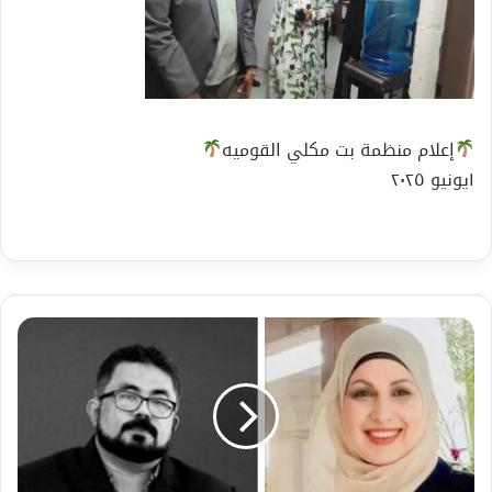
إعلام منظمة بت مكلي القوميه
١يونيو ٢٠٢٥
الدكتورة
فاطمة
ابوواصل
اغبارية
وعبر
المنصة
الدولية
الدنماركية