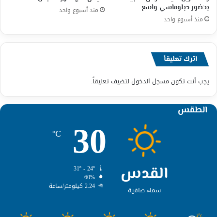
بحضور دبلوماسي واسع
منذ أسبوع واحد
منذ أسبوع واحد
اترك تعليقاً
يجب أنت تكون
مسجل الدخول
لتضيف تعليقاً.
الطقس
30
℃
القدس
31º - 24º
60%
2.24 كيلومتر/ساعة
سماء صافية