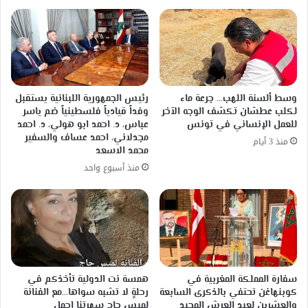
وسط ألسنة اللهب… جرعة ماء
رئيس الجمهورية اللبنانية يستقبل
لكلب عطشان تكشف الوجه الآخر
وفداً قيادياً فلسطينياً ضم ياسر
للعمل الإنساني في تونس
عباس، د. احمد ابو هولي، د. احمد
مجدلاني، احمد عساف والسفير
منذ 3 أيام
محمد الاسعد
منذ أسبوع واحد
سفارة المملكة المغربية في
همسة نت الدولية تأخذكم في
كوبنهاغن تحتفي بالذكرى السابعة
رحلةٍ لا تشبه سواها…مع الفنانة
والعشرين لعيد العرش المجيد
لميس حاج سهرتنا اجمل