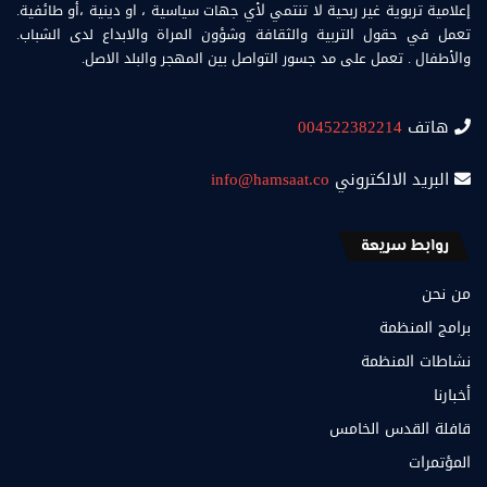
إعلامية تربوية غير ربحية لا تنتمي لأي جهات سياسية ، او دينية ،أو طائفية.
تعمل في حقول التربية والثقافة وشؤون المراة والابداع لدى الشباب.
والأطفال . تعمل على مد جسور التواصل بين المهجر والبلد الاصل.
هاتف
004522382214
البريد الالكتروني
info@hamsaat.co
روابط سريعة
من نحن
برامج المنظمة
نشاطات المنظمة
أخبارنا
قافلة القدس الخامس
المؤتمرات