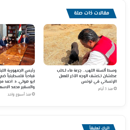
مع
الجماهير
مقالات ذات صلة
وسط ألسنة اللهب… جرعة ماء لكلب
رئيس الجمهورية اللبن
عطشان تكشف الوجه الآخر للعمل
قيادياً فلسطينياً ضم
الإنساني في تونس
ابو هولي، د. احمد م
والسفير محمد الاسع
منذ 3 أيام
منذ أسبوع واحد
اترك تعليقاً