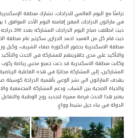
تزامنًا مع اليوم العالمي للدراجات، تشارك منطقة الإسكندرية
في ماراثون الدراجات المقرر إقامته اليوم الأحد الموافق 1 يونيو بالعاصمة الادارية الجديدة .
حيث انطلقت صباح اليوم الدراجات المشاركه بعدد 200 دراجه من أمام مديرية الشباب والرياضة بالإسكندرية،
حيث قام كل من العميد احمد الحرازى سكرتير عام منطقة الا
منطقة الاسكندرية بحضور الدكتورة صفاء الشريف، وكيل وزار
والتأكيد علي مدي جاهزيتهم للمشاركة في الحدث والتأكيد
وكانت منطقة الاسكندرية قد دعت جميع محبي رياضة ركوب ال
المشاركين، إلى المشاركة مجانيًا في هذه الفاعلية الرياضي
يهدف الماراثون الي نشر الوعي بأهمية الدراجة كوسيلة صحي
والحياة الصحية بين الشباب. ودعم المشاركة المجتمعية والاح
يعتبر هذا الحدث فرصة مميزة لتجديد روح الوطنية والتفاعل ا
الدولة في بناء جيل نشيط وواعٍ.