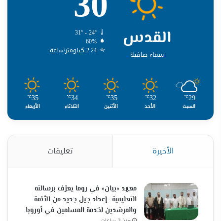
30
القدس
31º - 24º
60%
2.24 كيلومتر/ساعة
سماء صافية
35
34
35
32
29
℃
℃
℃
℃
℃
السبت
الأحد
الأثنين
الثلاثاء
الأربعاء
الأخيرة
تعليقات
معهد «بيان» في روما يعرّف برسالته
التعليمية.. إعداد جيل جديد من الأئمة
والمرشدين لخدمة المسلمين في أوروبا
منذ 3 ساعات