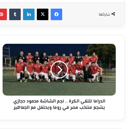
فيسبوك
‫X
لينكدإن
شاركها
الدراما
تلتقي
الكرة
..
نجم
الشاشة
محمود
حجازي
يشجع
منتخب
الدراما تلتقي الكرة .. نجم الشاشة محمود حجازي
مصر
يشجع منتخب مصر في روما ويحتفل مع الجماهير
في
روما
ويحتفل