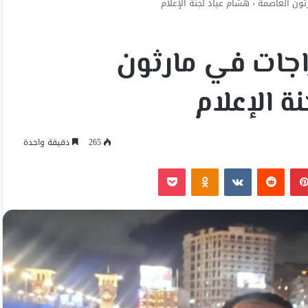
م عياد لجنة الإعلام
اجات في مارثون
265
دقيقة واحدة
بينتيريست
Odnoklassniki
‫Pocket