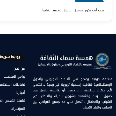
يجب أنت تكون
مسجل الدخول
لتضيف تعليقاً.
روابط سريعة
من نحن
برامج المنظمة
منظمة دولية وعضو في الاتحاد الاوروبي والدول
الإسكندنافية ثقافية إعلامية تربوية غير ربحية لا تنتمي
نشاطات المنظمة
لأي جهات سياسية ، او دينية ،أو طائفية. تعمل في
أخبارنا
حقول التربية والثقافة وشؤون المراة والابداع لدى
قافلة القدس ال
الشباب. والأطفال . تعمل على مد جسور التواصل بين
المهجر والبلد الاصل.
المؤتمرات