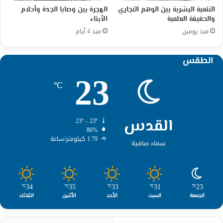
التنمية البشرية بين الوهم التجاري
الهجرة بين وصايا الجدة وأحلام
والحقيقة العلمية
الأبناء
منذ يومين
منذ 4 أيام
الطقس
23
℃
القدس
23º - 23º
86%
1.79 كيلومتر/ساعة
سماء صافية
34
35
33
31
23
℃
℃
℃
℃
℃
الجمعة
السبت
الأحد
الأثنين
الثلاثاء