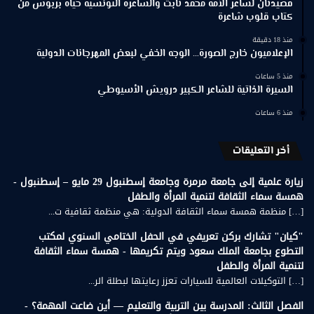
قصيدتان لشاعر الأمة محمد ثابت والشاعرة التونسية حياة بربوش من
كتاب قلوب شاعرة
منذ 18 دقيقة
الإعلاميون خارج الصورة… الوجه الخفي لبعض المهرجانات الدولية
منذ 5 ساعات
السيرة الذاتية للشاعر الكبير درويش الأسيوطي
منذ 6 ساعات
أخر التعليقات
زيارة علمية إلى جامعة مرمرة وجامعة إسطنبول 29 مايو – إسطنبول -
همسة سماء الثقافة لتنمية المرأة والطفل
[…] منظمة همسة سماء الثقافة الدولية: هي منظمة ثقافية ت...
"كيان" تشارك بركن تعريفي في الحفل الختامي السنوي لمكتب
التطوع بجامعة الملك سعود ويتم تكريمها - همسة سماء الثقافة
لتنمية المرأة والطفل
[…] التوكيلات العالمية للسيارات تعزز رعايتها لبطلة الر...
الفصل الثالث: المدرسة بين التربية والتعليم — أين ضاعت المهمة؟ -