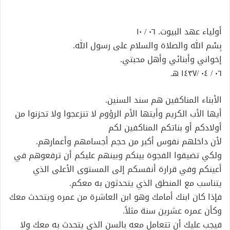
إلكترونيا
أولياء عهد البيوت. ٠٦ / ١٠
بِسْم الله والصلاة والسلام على رسول الله.
إخواني وأبنائي وأهل محبتي.
٠٦ / ٠٤ /١٤٣٧ هـ
الأبناء المناكفين هم سند السنين.
أيها الأب الكريم وأيتها الأم الرؤوم لا تنزعجوا ولا تحزنوا من
أولادكم أو بناتكم المناكفين لكم
لأن داخلهم نفوس أكبر من حجم أجسامهم وأعمارهم.
ولكي تضيقوا الفجوة بينكم وبينهم عليكم أن ترفعوهم في
أعينكم وفي قرارة أنفسكم إلى المستوى الأعلى الذي
يتناسب مع المنطق الذي يتحدثون به معكم.
فإذا كان ابنك أمامك وهو ابن العاشرة من عمره ويتحدث معك
وكأن عمره عشرين سنة مثلاً.
فيجب عليك أن تتعامل معه بالسن الذي يتحدث به معك ولا