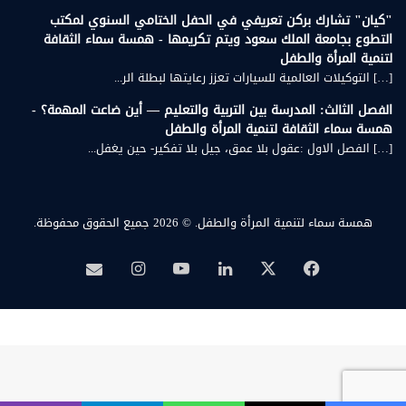
"كيان" تشارك بركن تعريفي في الحفل الختامي السنوي لمكتب
التطوع بجامعة الملك سعود ويتم تكريمها - همسة سماء الثقافة
لتنمية المرأة والطفل
[…] التوكيلات العالمية للسيارات تعزز رعايتها لبطلة الر...
الفصل الثالث: المدرسة بين التربية والتعليم — أين ضاعت المهمة؟ -
همسة سماء الثقافة لتنمية المرأة والطفل
[…] الفصل الاول :عقول بلا عمق، جيل بلا تفكير- حين يغفل...
همسة سماء لتنمية المرأة والطفل.
© 2026 جميع الحقوق محفوظة.
‫X
فيسبوك
لينكدإن
‫YouTube
انستقرام
بريد
همسة