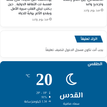
وتجديدٍ واعد
همسة نت الثقافة الدولية… حين
يكتب نبض القلب سيرة الأمل،
منذ يوم واحد
ويغدو الألم بوابةً للحياة
منذ يوم واحد
اترك تعليقاً
يجب أنت تكون
مسجل الدخول
لتضيف تعليقاً.
الطقس
20
℃
القدس
29º - 19º
91%
1.34 كيلومتر/ساعة
سماء صافية