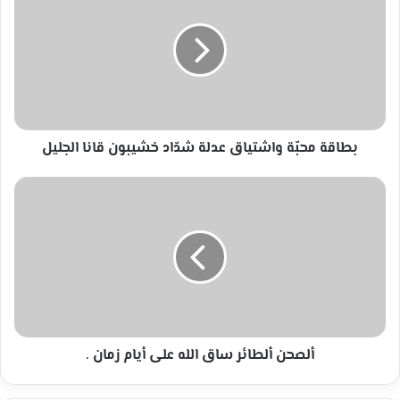
واشتياق
عدلة
شدّاد
خشيبون
قانا
الجليل
بطاقة محبّة واشتياق عدلة شدّاد خشيبون قانا الجليل
ألصحن
ألطائر
ساق
الله
على
أيام
زمان
.
ألصحن ألطائر ساق الله على أيام زمان .