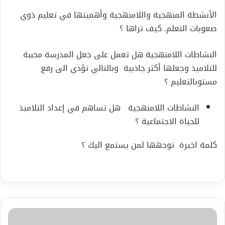
الأنشطة
المنهجية
واللامنهجية
وأهميتها
في
تعليم
ذوي
صعوبات
التعلم
.
كيف
تراها
؟
النشاطات
اللامنهجية
هل
تعمل
على
جعل
المدرسة
محببة
للتلاميذ
وجعلها
أكثر
جاذبية
وبالتالي
تؤدي
الى
رفع
مستوى
التعليم
؟
النشاطات
اللامنهجية
هل
تساهم
في
إعداد
التلاميذ
للحياة
الاجتماعية
؟
كلمة
اخيرة
توجهها
لمن
يستمع
اليك
؟
بطاقة
محبّة