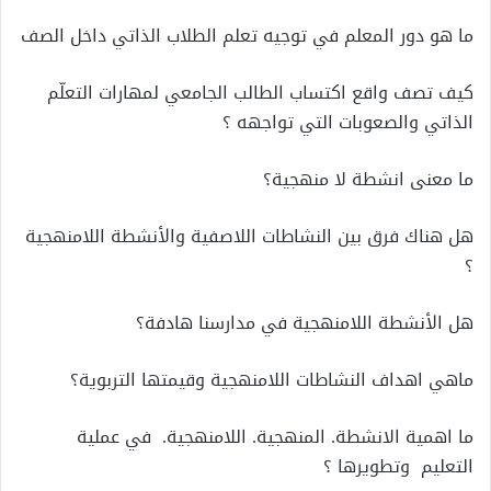
ما
هو
دور
المعلم
في
توجيه
تعلم
الطلاب
الذاتي
داخل
الصف
كيف
تصف
واقع
اكتساب
الطالب
الجامعي
لمهارات
التعلّم
الذاتي
والصعوبات
التي
تواجهه
؟
ما
معنى
انشطة
لا
منهجية؟
هل
هناك
فرق
بين
النشاطات
اللاصفية
و
الأنشطة
اللامنهجية
؟
هل
الأنشطة
اللامنهجية
في
مدارسنا
هادفة؟
ماهي
اهداف
النشاطات
اللامنهجية
وقيمتها
التربوية
؟
ما
اهمية
الانشطة
.
المنهجية
.
اللامنهجية
.
في
عملية
التعليم
وتطويرها
؟