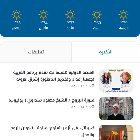
35
34
33
30
29
℃
℃
℃
℃
℃
الجمعة
السبت
الأحد
الأثنين
الثلاثاء
الأخيرة
تعليقات
المنصة الدولية همسة نت تقدم برنامج العربية
تجمعنا إعداد وتقديم الدكتورة إشرق كرونه
منذ 13 ساعة
سورة البروج / الشيخ محمود هنداوي ( يوتيوب)
منذ 14 ساعة
ذكرياتي في أزهر العلوم: سنوات تكوين الروح
والعقل