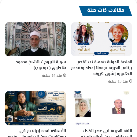
مقالات ذات صلة
المنصة الدولية همسة نت تقدم
سورة البروج / الشيخ محمود
برنامج العربية تجمعنا إعداد وتقديم
هنداوي ( يوتيوب)
الدكتورة إشرق كرونه
منذ 14 ساعة
منذ 13 ساعة
اللغة العربية في عصر الذكاء
الأستاذة نعمة إبراهيم في
الاصطناعي: بين أصالةٍ راسخة
بودكاست «من الحياة» على منصة