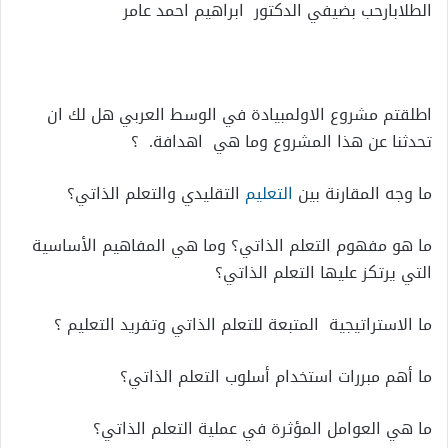
الطلاب
ارحب
بضيفي
الدكتور
ابراهيم
احمد
عامر
اطلقتم
مشروع
الاولمبيادة
في
الوسط
العربي
هل
لك
ان
تحدثنا
عن
هذا
المشروع
وما
هي
اهدافة
.
؟
ما
وجه
المقارنة
بين
التعليم
التقليدي
والتعلم
الذاتي؟
ما
هو
مفهوم
التعلم
الذاتي؟
وما
هي
المفاهيم
الأساسية
التي
يرتكز
عليها
التعلم
الذاتي؟
ما
الاستراتيجية
المتبعة
للتعلم
الذاتي
وتفريد
التعليم
؟
ما
أهم
مبررات
استخدام
أسلوب
التعلم
الذاتي؟
ما
هي
العوامل
المؤثرة
في
عملية
التعلم
الذاتي؟