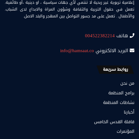
إعلامية تربوية غير ربحية لا تنتمي لأي جهات سياسية ، او دينية ،أو طائفية.
تعمل في حقول التربية والثقافة وشؤون المراة والابداع لدى الشباب.
والأطفال . تعمل على مد جسور التواصل بين المهجر والبلد الاصل.
هاتف
004522382214
البريد الالكتروني
info@hamsaat.co
روابط سريعة
من نحن
برامج المنظمة
نشاطات المنظمة
أخبارنا
قافلة القدس الخامس
المؤتمرات