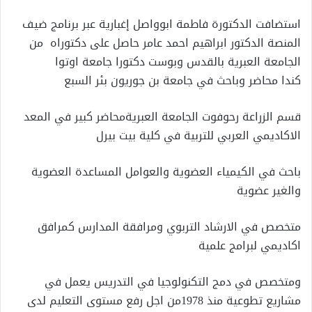
استضافت الدكتورة فاطمة ابوواصل إغبارية عبر برنامج
ضيف
المنصة الدكتور ابراهيم احمد عامر
حاصل
على
دكتوراه
من
الجامعة
العبرية
بالقدس
وبوست
دكتورا
جامعة
اوتوا
كندا
محاضر
وباحث
في
جامعة
بن
جوريون
بئر
السبع
قسم
الزراعة
رحوفوت
الجامعة
العبرية
محاضر
كبير
في
المعد
الاكاديمي
العربي
للتربية
في
كلية
بيت
بيرل
باحث
في
الكيمياء
العضوية
والعوامل
المساعدة
العضوية
والغير
عضوية
متخصص
في
الارشاد
التربوي
ومرافقة
المدارس
كمرافق
اكاديمي
لبرامج
علمية
ومتخصص
في
دمج
التكنولوجيا
في
التدريس
يعمل
في
مشاريع
تطوعية
منذ
1978
من
اجل
رفع
مستوى
التعليم
لدى