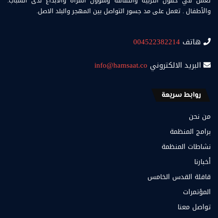
تعمل في حقول التربية والثقافة وشؤون المراة والابداع لدى الشباب.
والأطفال . تعمل على مد جسور التواصل بين المهجر والبلد الاصل.
هاتف
004522382214
البريد الالكتروني
info@hamsaat.co
روابط سريعة
من نحن
برامج المنظمة
نشاطات المنظمة
أخبارنا
قافلة القدس الخامس
المؤتمرات
تواصل معنا