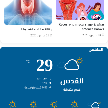
Recurrent miscarriage & what
science knows
Thyroid and Fertility
24 مارس، 2026
21 مارس، 2026
الطقس
29
℃
القدس
31º - 24º
57%
0.89 كيلومتر/ساعة
غيوم متفرقة