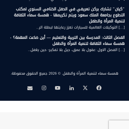
"كيان" تشارك بركن تعريفي في الحفل الختامي السنوي لمكتب
التطوع بجامعة الملك سعود ويتم تكريمها - همسة سماء الثقافة
لتنمية المرأة والطفل
[…] التوكيلات العالمية للسيارات تعزز رعايتها لبطلة الر...
الفصل الثالث: المدرسة بين التربية والتعليم — أين ضاعت المهمة؟ -
همسة سماء الثقافة لتنمية المرأة والطفل
[…] الفصل الاول :عقول بلا عمق، جيل بلا تفكير- حين يغفل...
همسة سماء لتنمية المرأة والطفل.
© 2026 جميع الحقوق محفوظة.
‫X
فيسبوك
لينكدإن
‫YouTube
انستقرام
بريد
همسة