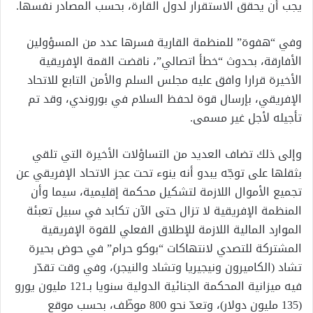
يجب أن يحقق الاستقرار لدول القارة، بحسب المصادر نفسها.
وفي “هفوة” للمنظمة القارية فسرها عدد من المسؤولين
الأفارقة، بحدوث “خطأ اتصالي”، ناقضت القمة الإفريقية
الأخيرة قرارا وافق عليه مجلس السلم والأمن التابع للاتحاد
الإفريقي، بإرسال قوة لحفظ السلام في بوروندي، وقد تم
تأجيله لأجل غير مسمى.
وإلى ذلك تضاف العديد من التساؤلات الأخيرة التي تلقي
بثقلها على توجّه يبدو أنه ينوء تحت عجز الاتحاد الإفريقي عن
تجميع الأموال اللازمة لتشكيل محكمة إقليمية، سيما وأن
المنظمة الإفريقية لا تزال حتى الآن تكابد في سبيل تعبئة
الموارد المالية اللازمة للإطلاق الفعلي للقوة الإفريقية
المشتركة للتصدي لانتهاكات “بوكو حرام” في حوض بحيرة
تشاد (الكاميرون ونيجيريا وتشاد والنيجر)، وفي وقت تقدّر
فيه ميزانية المحكمة الجنائية الدولية سنويا بـ121 مليون يورو
(135 مليون دولار)، وتعدّ نحو 800 موظّف، بحسب موقع