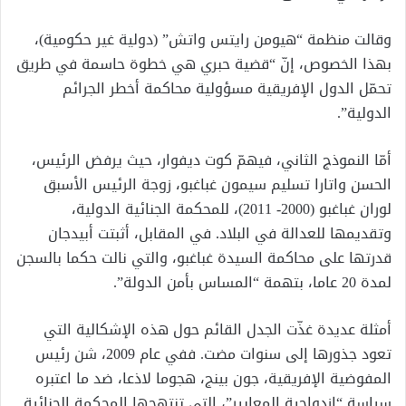
وقالت منظمة “هيومن رايتس واتش” (دولية غير حكومية)،
بهذا الخصوص، إنّ “قضية حبري هي خطوة حاسمة في طريق
تحمّل الدول الإفريقية مسؤولية محاكمة أخطر الجرائم
الدولية”.
أمّا النموذج الثاني، فيهمّ كوت ديفوار، حيث يرفض الرئيس،
الحسن واتارا تسليم سيمون غباغبو، زوجة الرئيس الأسبق
لوران غباغبو (2000- 2011)، للمحكمة الجنائية الدولية،
وتقديمها للعدالة في البلاد. في المقابل، أثبتت أبيدجان
قدرتها على محاكمة السيدة غباغبو، والتي نالت حكما بالسجن
لمدة 20 عاما، بتهمة “المساس بأمن الدولة”.
أمثلة عديدة غذّت الجدل القائم حول هذه الإشكالية التي
تعود جذورها إلى سنوات مضت. ففي عام 2009، شن رئيس
المفوضية الإفريقية، جون بينج، هجوما لاذعا، ضد ما اعتبره
سياسة “ازدواجية المعايير”، التي تنتهجها المحكمة الجنائية