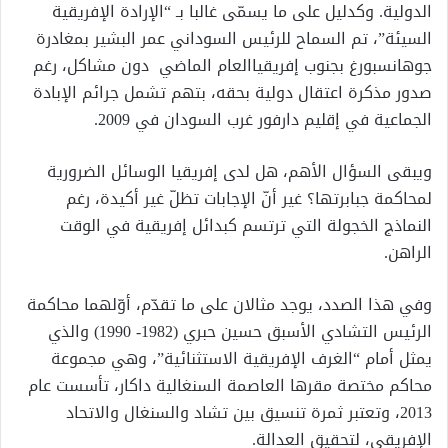
الدولية. وكدليل على ما يسمّى غالبا بـ “الإرادة الإفريقية
السيئة”، تم السماح للرئيس السوداني عمر البشير بمغادرة
جوهانسبورغ بجنوب إفريقياالعام الماضي دون مشاكل، رغم
صدور مذكرة اعتقال دولية بحقه، بتهم تشمل جرائم الإبادة
الجماعية في إقليم دارفور غرب السودان في 2009.
ويبقى السؤال الأهم، هل لدى إفريقيا الوسائل الضرورية
لمحاكمة جبابرتها؟ غير أنّ الإجابات تظلّ غير أكيدة، رغم
النماذج الخجولة التي ترتسم كبدائل إفريقية في الوقت
الراهن.
وفي هذا الصدد، يوجد مثالان على ما تقدّم، أوّلهما محاكمة
الرئيس التشادي الأسبق حسين حبري (1982- 1990) والذي
يمثل أمام “الغرف الإفريقية الاستثنائية”، وهي مجموعة
محاكم مختصة مقرها العاصمة السنغالية داكار، تأسست عام
2013، وتعتبر ثمرة تنسيق بين تشاد والسنغال والاتحاد
الإفريقي، لتحقيق العدالة.