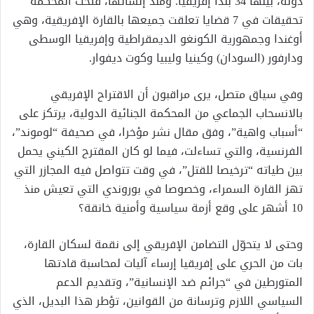
دولة، بينها 34 بلدا إفريقيا. ومنذ إنشائها، فتحت المحكمة
تحقيقات في 7 قضايا تعلقت جميعها بالقارة الإفريقية، وهي
أوغندا وجمهورية الكونغو الديمقراطية وإفريقيا الوسطى
ودارفور (السودان) وكينيا وليبيا وكوت ديفوار.
وفي سياق متصل، يرى مراقبون أن الاقتراح الإفريقي
بالانسحاب الجماعي من المحكمة الجنائية الدولية، يرتكز على
“أسباب واهية”، وفق مقال نشر مؤخرا، في صحيفة “لوموند”،
الفرنسية، والتي تساءلت، فيما لو كان المقترح الكيني يحمل
بين طياته “ترخيصا للقتل”، في وقت تتواصل فيه المجازر التي
تهز القارة السمراء، وخصوصا في بوروندي التي تعيش منذ
10 أشهر على وقع أزمة سياسية وأمنية خانقة؟
وحتى لا يتحوّل التضامن الإفريقي إلى نقمة لسكان القارة،
بات من الحري على إفريقيا إرساء آليات لمحاسبة قادتها
المتورطين في “جرائم ضد الإنسانية”، وتقديم الدعم
السياسي اللازم وترسانة من القوانين، تؤطر هذا البديل، الذي