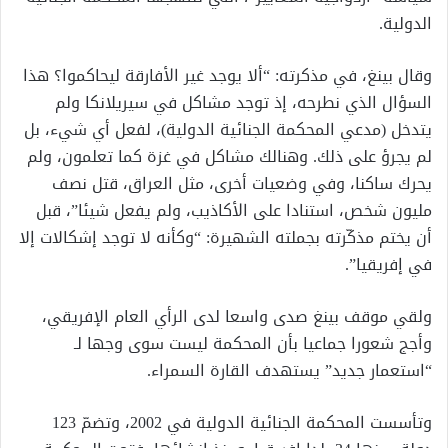
الدولية.
وقال بينغ، في مذكرته: “ألا يوجد غير الأفارقة ليحاكموا؟ هذا
السؤال الذي نطرحه، إذ توجد مشاكل في سيريلانكا ولم
يتدخل (مدعي المحكمة الجنائية الدولية)، لفعل أي شيء، بل
لم يجرؤ على ذلك. وهنالك مشاكل في غزة كما تعلمون، ولم
يحرك ساكنا، وفي وضعيات أخرى، مثل العراق، قتل نصف
مليون شخص، استنادا على الأكاذيب، ولم يفعل شيئا”، قبل
أن يختم مذكّرته بجملته الشهيرة: “وكأنه لا توجد إشكالات إلا
في إفريقيا”.
ولقي موقف بينغ صدى واسعا لدى الرأي العام الإفريقي،
وأجج شعورا جماعيا بأن المحكمة ليست سوى وجها لـ
“استعمار جديد” يستهدف القارة السمراء.
وتأسست المحكمة الجنائية الدولية في 2002، وتضمّ 123