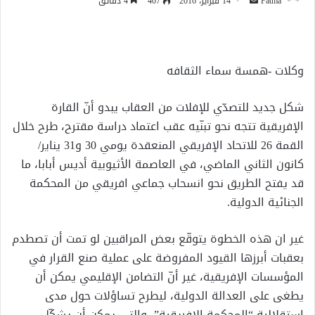
أرسل
Fatma
14 فبراير، 2016
407
4 دقائق
بريدا
إلكترونيا
وكلات -همسة سماء الثقافه
شكل جديد للتصدّي للإفلات من العقاب يبدو أنّ القارة
الإفريقية تتجه نحو تبنّيه عقب اعتماد دراسة مقترح، طرح خلال
القمة 26 للاتحاد الإفريقي المنعقدة يومي 30 و31 يناير/
كانون الثاني الماضي، في العاصمة الأثيوبية أديس أبابا، ما
قد يفتح الطريق نحو انسحاب جماعي افريقي من المحكمة
الجنائية الدولية.
غير ان هذه الخطوة يتوقّع بعض المراقبين لو تمت أن تصطدم
بعقبات أبرزها القيود المفروضة على عملية صنع القرار في
المؤسسات الإفريقية، غير أنّ التضامن الإقليمي يمكن أن
يطغى على العدالة الدولية، ليطرح تساؤلات حول مدى
استقلالية “المحكمة الإفريقية”، والتي يمكن أن يشكّل