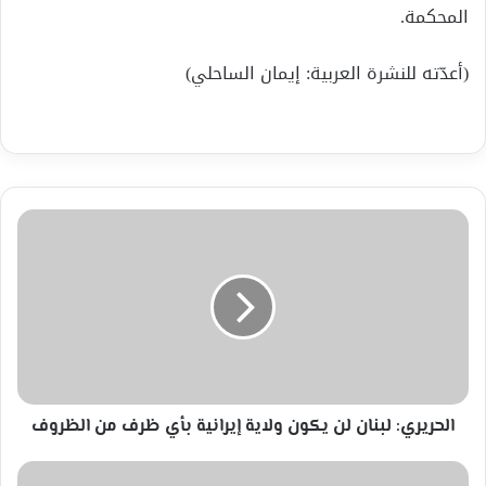
المحكمة.
(أعدّته للنشرة العربية: إيمان الساحلي)
الحريري:
لبنان
لن
يكون
ولاية
إيرانية
بأي
ظرف
من
الظروف
الحريري: لبنان لن يكون ولاية إيرانية بأي ظرف من الظروف
تعرّف