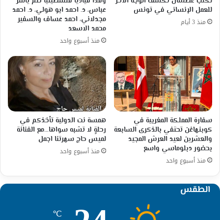
لكلب عطشان تكشف الوجه الآخر
وفداً قيادياً فلسطينياً ضم ياسر
للعمل الإنساني في تونس
عباس، د. احمد ابو هولي، د. احمد
مجدلاني، احمد عساف والسفير
منذ 3 أيام
محمد الاسعد
منذ أسبوع واحد
سفارة المملكة المغربية في
همسة نت الدولية تأخذكم في
كوبنهاغن تحتفي بالذكرى السابعة
رحلةٍ لا تشبه سواها…مع الفنانة
والعشرين لعيد العرش المجيد
لميس حاج سهرتنا اجمل
بحضور دبلوماسي واسع
منذ أسبوع واحد
منذ أسبوع واحد
الطقس
℃