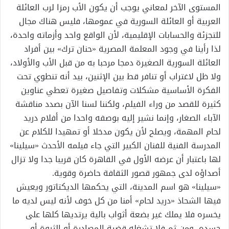
المستوى الآخر لمعاني يوجب أن يكون الأب رمزا لرب العائلة
العربية أو العائلة السورية في عمومها، فليس هناك مجال
للتجزئة والحسابات الإقليمية، لأن الواقع واحد وأزماته واحدة،
لذا رأينا في وجود المعلمة المصرية «حنان ترك» بين أفراد
العائلة السورية الصغيرة دمجا مرحبا به من قبل الأب والأولاد،
ولا ظل لاغتراب أو تنافر قط بين الإثنين، بيد أنه تنطوي تحت
الفكرة الأساسية مشكلات وتفاصيل صغيرة تعطي عناوين
كثيرة للقصد من وراء الفيلم، ولكننا لسنا الآن بصدد مناقشة
الآباء الصغار، وإنما نشير إليه بوصفه واحدا من أفلام دريد
لحام المهمة، ويصلح لأن يكون مدخلا أو تمهيدا للكلام عن
المدرسة الفنية للفنان الكبير التي جاء فيلمه الأحدث «سيلينا»
لها باعتبار أن عرضه الأول في القاهرة كان قريبا جدا ولا تزال
أصداؤه لدى جمهور قصور الثقافة حاضرة وقوية.
«سيلينا» هو اسم المدينة، التي يحكمها الديكتاتور ويعيش
فيها الشحاذ «دريد لحام» أمنا من كل خوف لأنه ليس لديه ما
يخسره فلا يملك غير بضعة أثواب بالية يرتديها كلها على
جسده، ومن ثم فلا تشغله قضية المصادرة أو الثروة أو