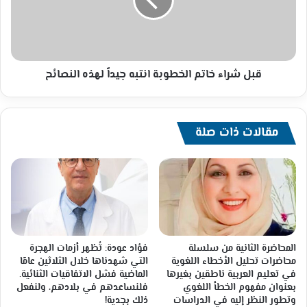
انتبه
جيداً
لهذه
النصائح
قبل شراء خاتم الخطوبة انتبه جيداً لهذه النصائح
مقالات ذات صلة
المحاضرة الثانية من سلسلة
فؤاد عودة: تُظهر أزمات الهجرة
محاضرات تحليل الأخطاء اللغوية
التي شهدناها خلال الثلاثين عامًا
في تعليم العربية ناطقين بغيرها
الماضية فشل الاتفاقيات الثنائية.
بعنوان مفهوم الخطأ اللغوي
فلنساعدهم في بلادهم، ولنفعل
وتطور النظر إليه في الدراسات
ذلك بجدية!