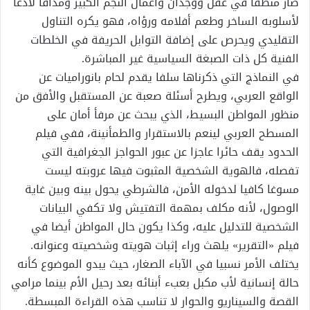
صار منطقا في عقل ووجدان وأعمال النجم الكبير ومذاقا لاذعا
لأسلوبه الساخر وطعم أفلامه ورؤاه، فهو يكره التناول
التقليدي ويحرص على إضافة التوابل الحريفة في الخلطات
الفنية كل ذات الصبغة السياسية غير المباشرة.
في النماذج التي ذكرناها سلفا يقدم لحام بانوراميات عن
الواقع العربي، ويطرح أسئلة صعبة عن المستقبل والأفق من
منظور المواطن البسيط، الذي يبحث عن مرفأ أمان على
المسطح العربي لينعم بالاستقرار والطمأنينة، ففي فيلم
الحدود يقف حائرا عاجزا عن عبور الحواجز الجغرافية التي
تفصله، فالهوية الشخصية المثبوت فيها عروبته ليست
مسوغا كافيا لدخوله الأمن، فالشرطي يحول بينه وبين غاية
الوصول، لأنه مكلف بمهمة التفتيش ولا تكفي البيانات
الشخصية للتدليل عليه، وكذا يكون حال المواطن أيضا في
فيلم «التقرير» يلهث وراء إثبات هويته وشخصيته وعنوانه.
يختلف الأمر نسبيا في الآباء الصغار، حيث يبدو الموضوع كأنه
حالة إنسانية لأب مكبل بعبء أبنائه بعد رحيل الأم بينما مرامي
القصة والسيناريو والحوار لا تناسب هذه القراءة المبسطة.