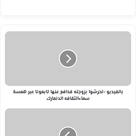
بالفيديو
-تحرشوا
بزوجته
فدافع
عنها
تابعونا
عبر
همسة
سماءالثقافه
الدنمارك
بالفيديو -تحرشوا بزوجته فدافع عنها تابعونا عبر همسة
سماءالثقافه الدنمارك
قبل
شراء
خاتم
الخطوبة