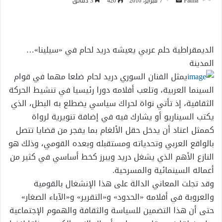
أرسل
Fatma
7 فبراير، 2016
420
3 دقائق
بريدا
إلكترونيا
الديمقراطية حلم عربي يعيشه دريد لحام في «سيلينا»…
المدينة
يمثل الفنان السوري دريد لحام ضلعا مهما في قوام
السينما العربية، وتلعب أفلامه دورا رئيسيا في تنشيط الحركة
الثقافية، إذ تأتي نواة لحراك سياسي يضطلع به البطل، الذي
يكتب السيناريو أو يشارك فيه في إضافة تنويرية لرواة
كممثل اعتاد أن يدخل حقل الألغام بما يفجر من قضايا تتصل
بالواقع العربي وتحدياته ومستقبله وبعده القومي، وذلك هو
النازع الأهم الذي يشغل دريد ويبرز كخط أساسي في كثير من
أعماله السينمائية والمسرحية.
وقد تجلت المعاني الدالة على هذا الإنشغال بالقومية
والعروبة في أفلامه «الحدود» و«التقرير» و«الآباء الصغار»
حتى أن هذا التضمين للسياسة والثقافة والهموم الإجتماعية