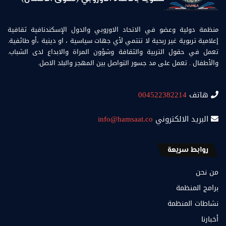
منظمة دولية وعضو في الاتحاد الاوروبي والدول الإسكندنافية ثقافية
إعلامية تربوية غير ربحية لا تنتمي لأي جهات سياسية ، او دينية ،أو طائفية.
تعمل في حقول التربية والثقافة وشؤون المراة والابداع لدى الشباب.
والأطفال . تعمل على مد جسور التواصل بين المهجر والبلد الاصل.
هاتف
004522382214
البريد الالكتروني
info@hamsaat.co
روابط سريعة
من نحن
برامج المنظمة
نشاطات المنظمة
أخبارنا