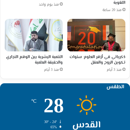
اللغوية
منذ يوم واحد
منذ 20 ساعة
ذكرياتي في أزهر العلوم: سنوات
التنمية البشرية بين الوهم التجاري
تكوين الروح والعقل
والحقيقة العلمية
منذ 3 أيام
منذ 3 أيام
الطقس
28
℃
القدس
30º - 24º
65%