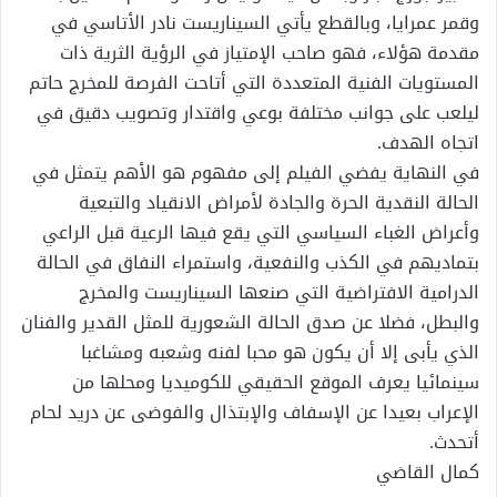
وقمر عمرايا، وبالقطع يأتي السيناريست نادر الأتاسي في
مقدمة هؤلاء، فهو صاحب الإمتياز في الرؤية الثرية ذات
المستويات الفنية المتعددة التي أتاحت الفرصة للمخرج حاتم
ليلعب على جوانب مختلفة بوعي واقتدار وتصويب دقيق في
اتجاه الهدف.
في النهاية يفضي الفيلم إلى مفهوم هو الأهم يتمثل في
الحالة النقدية الحرة والجادة لأمراض الانقياد والتبعية
وأعراض الغباء السياسي التي يقع فيها الرعية قبل الراعي
بتماديهم في الكذب والنفعية، واستمراء النفاق في الحالة
الدرامية الافتراضية التي صنعها السيناريست والمخرج
والبطل، فضلا عن صدق الحالة الشعورية للمثل القدير والفنان
الذي يأبى إلا أن يكون هو محبا لفنه وشعبه ومشاغبا
سينمائيا يعرف الموقع الحقيقي للكوميديا ومحلها من
الإعراب بعيدا عن الإسفاف والإبتذال والفوضى عن دريد لحام
أتحدث.
كمال القاضي