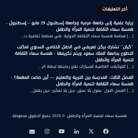
أخر التعليقات
زيارة علمية إلى جامعة مرمرة وجامعة إسطنبول 29 مايو – إسطنبول -
همسة سماء الثقافة لتنمية المرأة والطفل
[…] منظمة همسة سماء الثقافة الدولية: هي منظمة ثقافية ت...
"كيان" تشارك بركن تعريفي في الحفل الختامي السنوي لمكتب
التطوع بجامعة الملك سعود ويتم تكريمها - همسة سماء الثقافة
لتنمية المرأة والطفل
[…] التوكيلات العالمية للسيارات تعزز رعايتها لبطلة الر...
الفصل الثالث: المدرسة بين التربية والتعليم — أين ضاعت المهمة؟ -
همسة سماء الثقافة لتنمية المرأة والطفل
[…] الفصل الاول :عقول بلا عمق، جيل بلا تفكير- حين يغفل...
همسة سماء لتنمية المرأة والطفل.
© 2026 جميع الحقوق محفوظة.
‫X
فيسبوك
لينكدإن
‫YouTube
انستقرام
بريد