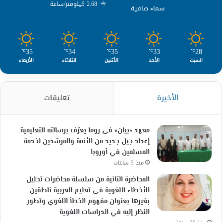
2.68 كيلومتر/ساعة
سماء صافية
35
34
35
33
28
℃
℃
℃
℃
℃
السبت
الأحد
الأثنين
الثلاثاء
الأربعاء
الأخيرة
تعليقات
معهد «بيان» في روما يعرّف برسالته التعليمية..
إعداد جيل جديد من الأئمة والمرشدين لخدمة
المسلمين في أوروبا
منذ 5 ساعات
المحاضرة الثانية من سلسلة محاضرات تحليل
الأخطاء اللغوية في تعليم العربية ناطقين
بغيرها بعنوان مفهوم الخطأ اللغوي وتطور
النظر إليه في الدراسات اللغوية