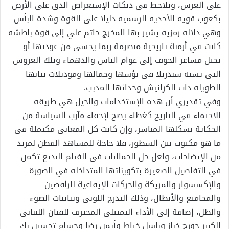
على العرش، ويلاحظ في دبكات الإستعراض الدق على الأرض
بكعوب قوية للأحذية الرسمية دليلا على القوة وشدة البأس
وهي دلالة رمزية يشير بها المخرج حاتم علي إلى قوة باطشة
كانت في أزمنة تاريخية منصرمة ربما يخشى من عودتها أو
يحيل مشاعر الخوف إلى عوام الناس والدهماء وتلك العروس
التي تشبه سندريلا في بؤسها وجمالها وموديلات ثيابها
الطويلة ذات الكرانيش وحذائها المدبب.
وفي تقديري أن هذه الإستخدامات والحيل هي طريقة
للاحتماء في التاريخ كغطاء يصح لإخفاء مآرب السياسة من
الحكاية بشكلها المباشر، وإن كانت كل المعاني مكتملة في
ما هو مكتوب بين السطور، فلا حاجة للمشاهد الفطن لمزيد
من الإيضاحات، ولعل جل الجماليات في الفيلم البديع تكمن
في التفاصيل الصغيرة بتكويناتها المتداخلة في الصورة
والإكسسوار والمزيكة والحركات الإيقاعية للراقصين
والمجاميع والأبطال، وذلك التدرج اللوني وتباينات الضوء
والظل، إضافة إلى الأداء التمثيلي المحترف للفنان اللبناني
الكبير جورج خباز وباسل خياط وأيمن رضا وحسام تحسين بك