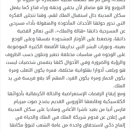
الترويع ولا هو مضطر لأن يخفي وجهه وراء قناع كما يفعل
سكان المدينة حال استقبال الملك لهم، وهنا تتجلى الفكرة
التي تدور حولها الأحداث المأخوذة والمنقولة بأداء مسرحي
عن المسرحية ذاتها «هالة والملك»، التي تعالج القضية
ذاتها، وتضغط على الأوتار المشدودة نفسها وعلى الوجع
بعينه، وعورات البشر التي تداريها الأقنعة الكثيرة الموضوعة
على الوجوه في مناسبات مختلفة تتغير وتتلون حسب الظروف
والرؤية والضرورة وفي الأحوال كلها يتقمص شخصيات ليست
هو ويلعب أدوارا بهلوانية مختلفة، فمرة يكون الثعلب ومرة
يكون الحمار ومرة يكون القرد، المهم ألا يقع فريسة في يد
الملك.
ومع إيقاع الرقصات الإستعراضية والحالة الكرنفالية بأجوائها
الكلاسيكية وطابعها الأوروبي القديم يصدح صوت ميريام
فارس أتيا من بعيد ناشرا الأغاني ومناديا على سكان المدينة
في إعلان عن قدوم شريكة الملك في الملك والحياة في
إلماح ذكي لاستحقاق واحدة من عامة الشعب لتبوؤ مكانها