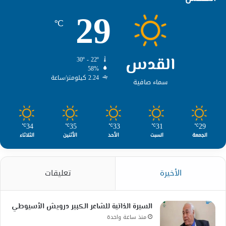
29
℃
القدس
30º - 22º
58%
2.24 كيلومتر/ساعة
سماء صافية
34
35
33
31
29
℃
℃
℃
℃
℃
الجمعة
السبت
الأحد
الأثنين
الثلاثاء
الأخيرة
تعليقات
السيرة الذاتية للشاعر الكبير درويش الأسيوطي
منذ ساعة واحدة