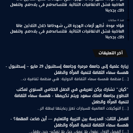
الماضية فشل الاتفاقيات الثنائية. فلنساعدهم في بلادهم، ولنفعل
ذلك بجدية!
منذ 4 ساعات
فؤاد عودة: تُظهر أزمات الهجرة التي شهدناها خلال الثلاثين عامًا
الماضية فشل الاتفاقيات الثنائية. فلنساعدهم في بلادهم، ولنفعل
ذلك بجدية!
أخر التعليقات
زيارة علمية إلى جامعة مرمرة وجامعة إسطنبول 29 مايو – إسطنبول -
همسة سماء الثقافة لتنمية المرأة والطفل
[…] منظمة همسة سماء الثقافة الدولية: هي منظمة ثقافية ت...
"كيان" تشارك بركن تعريفي في الحفل الختامي السنوي لمكتب
التطوع بجامعة الملك سعود ويتم تكريمها - همسة سماء الثقافة
لتنمية المرأة والطفل
[…] التوكيلات العالمية للسيارات تعزز رعايتها لبطلة الر...
الفصل الثالث: المدرسة بين التربية والتعليم — أين ضاعت المهمة؟ -
همسة سماء الثقافة لتنمية المرأة والطفل
[…] الفصل الاول :عقول بلا عمق، جيل بلا تفكير- حين يغفل...