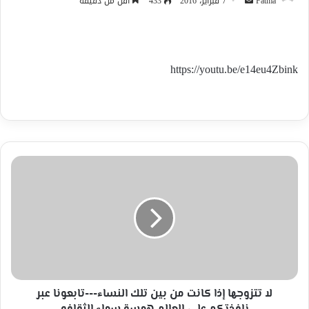
أرسل
Fatma
7 فبراير، 2016
433
أقل من دقيقة
بريدا
إلكترونيا
https://youtu.be/e14eu4Zbink
لا
تتزوجها
إذا
كانت
من
بين
تلك
النساء-
-
-تابعونا
لا تتزوجها إذا كانت من بين تلك النساء---تابعونا عبر
عبر