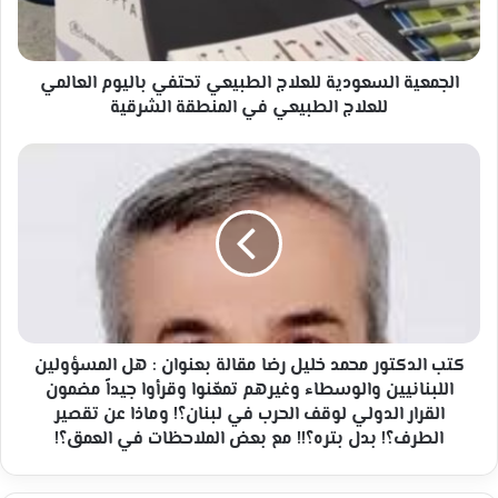
العالمي
للعلاج
الطبيعي
في
الجمعية السعودية للعلاج الطبيعي تحتفي باليوم العالمي
المنطقة
للعلاج الطبيعي في المنطقة الشرقية
الشرقية
كتب
الدكتور
محمد
خليل
رضا
مقالة
بعنوان
:
هل
المسؤولين
كتب الدكتور محمد خليل رضا مقالة بعنوان : هل المسؤولين
اللبنانيين
اللبنانيين والوسطاء وغيرهم تمعّنوا وقرأوا جيداً مضمون
والوسطاء
القرار الدولي لوقف الحرب في لبنان؟! وماذا عن تقصير
وغيرهم
الطرف؟! بدل بتره؟!! مع بعض الملاحظات في العمق؟!
تمعّنوا
وقرأوا