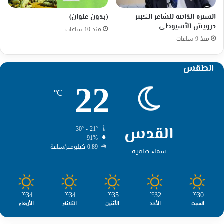
السيرة الذاتية للشاعر الكبير
(بدون عنوان)
درويش الأسيوطي
منذ 10 ساعات
منذ 9 ساعات
الطقس
22
℃
القدس
30º - 21º
91%
0.89 كيلومتر/ساعة
سماء صافية
34
34
35
32
30
℃
℃
℃
℃
℃
السبت
الأحد
الأثنين
الثلاثاء
الأربعاء