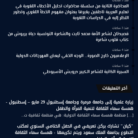
منذ 3 ساعات
المحاضرة الثانية من سلسلة محاضرات تحليل الأخطاء اللغوية في
تعليم العربية ناطقين بغيرها بعنوان مفهوم الخطأ اللغوي وتطور
النظر إليه في الدراسات اللغوية
منذ 3 ساعات
قصيدتان لشاعر الأمة محمد ثابت والشاعرة التونسية حياة بربوش من
كتاب قلوب شاعرة
منذ 4 ساعات
الإعلاميون خارج الصورة… الوجه الخفي لبعض المهرجانات الدولية
منذ 9 ساعات
السيرة الذاتية للشاعر الكبير درويش الأسيوطي
أخر التعليقات
زيارة علمية إلى جامعة مرمرة وجامعة إسطنبول 29 مايو – إسطنبول -
همسة سماء الثقافة لتنمية المرأة والطفل
[…] منظمة همسة سماء الثقافة الدولية: هي منظمة ثقافية ت...
"كيان" تشارك بركن تعريفي في الحفل الختامي السنوي لمكتب
التطوع بجامعة الملك سعود ويتم تكريمها - همسة سماء الثقافة