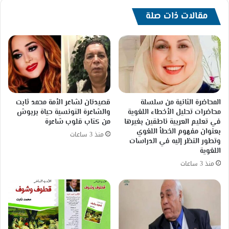
جيداً
مضمون
مقالات ذات صلة
القرار
الدولي
لوقف
الحرب
في
لبنان؟!
وماذا
عن
المحاضرة الثانية من سلسلة
قصيدتان لشاعر الأمة محمد ثابت
تقصير
محاضرات تحليل الأخطاء اللغوية
والشاعرة التونسية حياة بربوش
الطرف؟!
في تعليم العربية ناطقين بغيرها
من كتاب قلوب شاعرة
بدل
بعنوان مفهوم الخطأ اللغوي
منذ 3 ساعات
وتطور النظر إليه في الدراسات
بتره؟!!
اللغوية
مع
بعض
منذ 3 ساعات
الملاحظات
في
العمق؟!