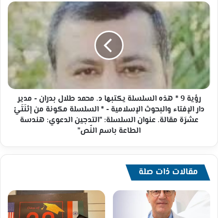
رؤية
9
*
هذه
السلسلة
يكتبها
د.
محمد
طلال
بدران
رؤية 9 * هذه السلسلة يكتبها د. محمد طلال بدران - مدير
-
دار الإفتاء والبحوث الإسلامية - * السلسلة مكونة من إثنَتَيْ
مدير
عشرَة مقالة. عنوان السلسلة: "التدجين الدعوي: هندسة
دار
الطاعة باسم النّص"
الإفتاء
والبحوث
الإسلامية
-
مقالات ذات صلة
*
السلسلة
مكونة
من