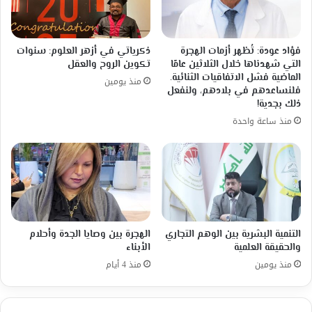
إثنَتَيْ
عشرَة
مقالة.
عنوان
فؤاد عودة: تُظهر أزمات الهجرة
ذكرياتي في أزهر العلوم: سنوات
السلسلة:
التي شهدناها خلال الثلاثين عامًا
تكوين الروح والعقل
"التدجين
الماضية فشل الاتفاقيات الثنائية.
منذ يومين
الدعوي:
فلنساعدهم في بلادهم، ولنفعل
ذلك بجدية!
هندسة
الطاعة
منذ ساعة واحدة
باسم
النّص"
التنمية البشرية بين الوهم التجاري
الهجرة بين وصايا الجدة وأحلام
والحقيقة العلمية
الأبناء
منذ يومين
منذ 4 أيام