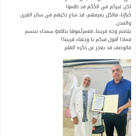
لكن غيركم في الحُكم قد ظلموا
كبارُنا، فالكل يعرفهم، قد شاع ذكرهم في سائر القرى
والمدن
بيّضتم وجه قريتنا، فغمرتُموها بطلعةٍ سمحاء تبتسم
فماذا أقول فيكم يا وجهاء قريتنا؟
فالوصف قد يعجز عن ذكره القلم