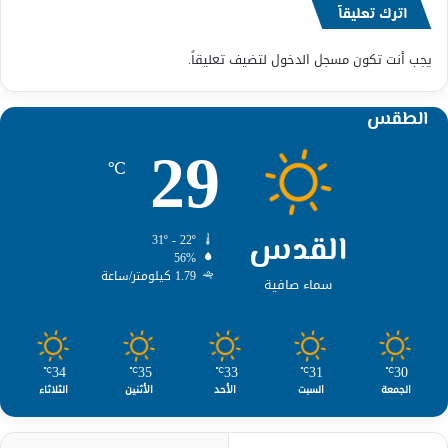
اترك تعليقاً
يجب أنت تكون
مسجل الدخول
لتضيف تعليقاً.
الطقس
29
℃
القدس
31º - 22º
56%
1.79 كيلومتر/ساعة
سماء صافية
34
35
33
31
30
℃
℃
℃
℃
℃
الجمعة
السبت
الأحد
الأثنين
الثلاثاء