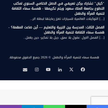
"كيان" تشارك بركن تعريفي في الحفل الختامي السنوي لمكتب
التطوع بجامعة الملك سعود ويتم تكريمها - همسة سماء الثقافة
لتنمية المرأة والطفل
[…] التوكيلات العالمية للسيارات تعزز رعايتها لبطلة الر...
الفصل الثالث: المدرسة بين التربية والتعليم — أين ضاعت المهمة؟ -
همسة سماء الثقافة لتنمية المرأة والطفل
[…] الفصل الاول :عقول بلا عمق، جيل بلا تفكير- حين يغفل...
همسة سماء لتنمية المرأة والطفل.
© 2026 جميع الحقوق محفوظة.
‫X
فيسبوك
لينكدإن
‫YouTube
انستقرام
بريد
همسة