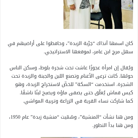
كان اسمها آنذاك “خِرْبة الزبدة”، وحافظوا على أراضيهم في
سهل مرج ابن عامر، لموقعها الاستراتيجي.
ويُقال إن امرأة عجوزًا عاشت تحت شجرة بلوط، وسكن الناس
حولها. كانت ترعى الأغنام وتصنع اللبن والجبنة والزبدة تحت
الشجرة. استخدمت “السكة” للخضّ لاستخراج الزبدة، وهو
كيس قماش يُعلّق حتى يصفى ماؤه ويصبح لبنًا ناشفًا.
كما شاركت نساء القرية في الزراعة وتربية المواشي.
ومن هنا نشأت “المنشية”، وسُمّيت “منشية زبدة” عام 1950،
ومن هنا بدأ التطور.