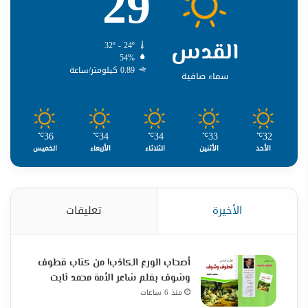
29
القدس
32º - 24º
54%
0.89 كيلومتر/ساعة
سماء صافية
36
34
34
33
32
℃
℃
℃
℃
℃
الأحد
الأثنين
الثلاثاء
الأربعاء
الخميس
الأخيرة
تعليقات
أصحاب الورع الكاذب! من كتاب قطوف
وشوف بقلم شاعر الأمة محمد ثابت
منذ 6 ساعات