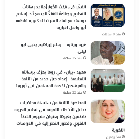
الفِكْرِ في مَهَبِّ الخَوارِزْمِيّات: رِهاناتُ
التعليمِ وصِناعةُ المُمَكِّناتِ مع أ.د. إسلام
يوسف مع لقاء السبت للدكتورة فاطمة
أبو واصل اغبارية
منذ 9 ساعات
غربة ورتابة – بقلم إبراهيم يحيى ابو
ليلى.
منذ 15 ساعة
معهد «بيان» في روما يعرّف برسالته
التعليمية.. إعداد جيل جديد من الأئمة
والمرشدين لخدمة المسلمين في أوروبا
منذ 22 ساعة
المحاضرة الثانية من سلسلة محاضرات
تحليل الأخطاء اللغوية في تعليم العربية
ناطقين بغيرها بعنوان مفهوم الخطأ
اللغوي وتطور النظر إليه في الدراسات
اللغوية
منذ يومين