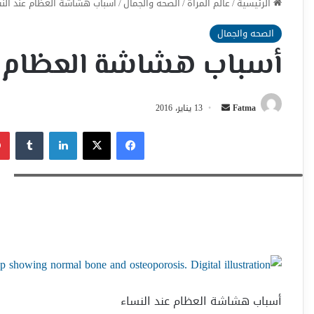
الرئيسية
/
عالم المراة
/
الصحه والجمال
/
أسباب هشاشة العظام عند النس
الصحه والجمال
أسباب هشاشة العظام ع
أرسل
Fatma
13 يناير، 2016
بريدا
فيسبوك
‫X
لينكدإن
إلكترونيا
Skeleton close-up showing normal bone and osteoporosis. Digital illustration.
أسباب هشاشة العظام عند النساء