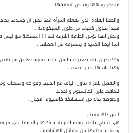
فيصفر وجهها وتبيض شفايفها .
والخطأ الفادح الذي تفعله المرأة انها تظن ان جسدها بحاج
فتبدأ بتناول كميات من حلوى الشيكولاتة .
وتظن انها تؤمن الطاقة اللازمة لها !!! المشكلة هو ليس ف
انما ايضا الحديد و يستنزفه من العضلات .
وتلاحظون بنات صغيرات بالسن وايضا نسوة يعانين من نقص ال
وهنا علاجها يصير اصعب .
والافضل للمراة تناول الياف مع الحليب وفواكه وسلطات ومك
لتحافظ على الكالسيوم والحديد .
وتعوضه بدلا من استهلاكه كالسيوم الاجبان .
ليس ذلك فقط .
هي تحتاج رياضة يومية لتقوية عضلاتها والحفاظ على مرونته
وحماية عظامها من مشاكل الهشاشة .