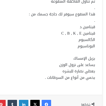
ثم تناول الفاكهة المنقوعه
.
هذا المنقوع سيوفر لك حاجة جسمك من :
.
ڤيتامين د
ڤيتامين C , B , K , E
الكالسيوم
البوتاسيوم
يزيل الإمساك
يساعد على نزول الوزن
يعطي نضارة للبشره
يحمي من أنواع من السرطانات .
فيسبوك
‫X
لينكدإن
شاركها