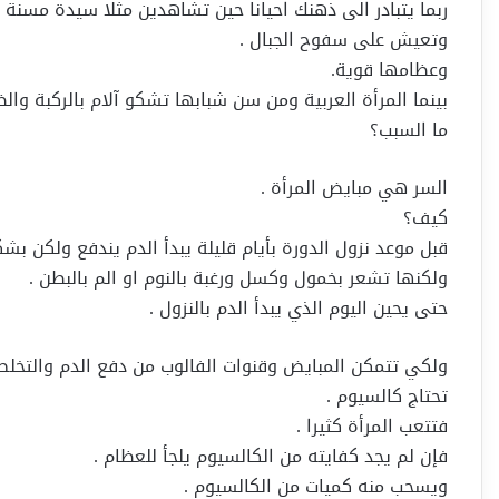
ربما يتبادر الى ذهنك احيانا حين تشاهدين مثلا سيدة مسنة في الصين الشعبية ع
وتعيش على سفوح الجبال .
وعظامها قوية.
بينما المرأة العربية ومن سن شبابها تشكو آلام بالركبة وا
ما السبب؟
السر هي مبايض المرأة .
كيف؟
قبل موعد نزول الدورة بأيام قليلة يبدأ الدم يندفع ولكن بش
ولكنها تشعر بخمول وكسل ورغبة بالنوم او الم بالبطن .
حتى يحين اليوم الذي يبدأ الدم بالنزول .
ولكي تتمكن المبايض وقنوات الفالوب من دفع الدم والتخلص
تحتاج كالسيوم .
فتتعب المرأة كثيرا .
فإن لم يجد كفايته من الكالسيوم يلجأ للعظام .
ويسحب منه كميات من الكالسيوم .