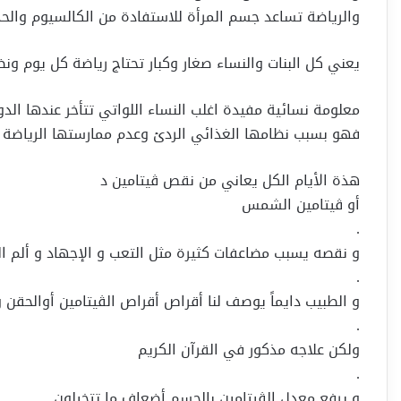
والرياضة تساعد جسم المرأة للاستفادة من الكالسيوم والحد
يعني كل البنات والنساء صغار وكبار تحتاج رياضة كل يوم ون
معلومة نسائية مفيدة اغلب النساء اللواتي تتأخر عندها الدو
فهو بسبب نظامها الغذائي الردئ وعدم ممارستها الرياضة
هذة الأيام الكل يعاني من نقص ڤيتامين د
أو ڤيتامين الشمس
.
و نقصه يسبب مضاعفات كثيرة مثل التعب و الإجهاد و ألم ال
.
و الطبيب دايماً يوصف لنا أقراص أقراص الڤيتامين أوالحقن و أ
.
ولكن علاجه مذكور في القرآن الكريم
.
و يرفع معدل الڤيتامين بالجسم أضعاف ما تتخيلون