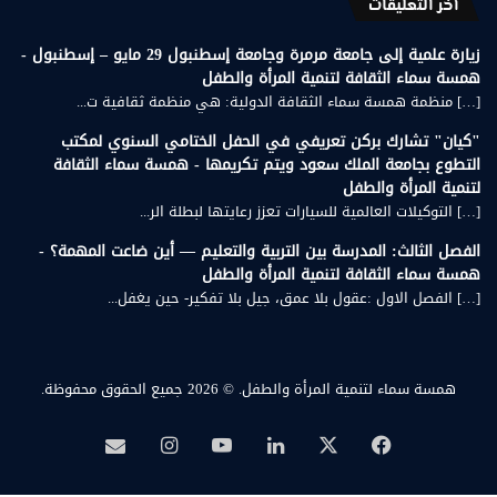
أخر التعليقات
زيارة علمية إلى جامعة مرمرة وجامعة إسطنبول 29 مايو – إسطنبول -
همسة سماء الثقافة لتنمية المرأة والطفل
[…] منظمة همسة سماء الثقافة الدولية: هي منظمة ثقافية ت...
"كيان" تشارك بركن تعريفي في الحفل الختامي السنوي لمكتب
التطوع بجامعة الملك سعود ويتم تكريمها - همسة سماء الثقافة
لتنمية المرأة والطفل
[…] التوكيلات العالمية للسيارات تعزز رعايتها لبطلة الر...
الفصل الثالث: المدرسة بين التربية والتعليم — أين ضاعت المهمة؟ -
همسة سماء الثقافة لتنمية المرأة والطفل
[…] الفصل الاول :عقول بلا عمق، جيل بلا تفكير- حين يغفل...
همسة سماء لتنمية المرأة والطفل.
© 2026 جميع الحقوق محفوظة.
‫X
فيسبوك
لينكدإن
‫YouTube
انستقرام
بريد