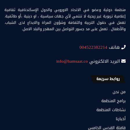
منظمة دولية وعضو في الاتحاد الاوروبي والدول الإسكندنافية ثقافية
إعلامية تربوية غير ربحية لا تنتمي لأي جهات سياسية ، او دينية ،أو طائفية.
تعمل في حقول التربية والثقافة وشؤون المراة والابداع لدى الشباب.
والأطفال . تعمل على مد جسور التواصل بين المهجر والبلد الاصل.
هاتف
004522382214
البريد الالكتروني
info@hamsaat.co
روابط سريعة
من نحن
برامج المنظمة
نشاطات المنظمة
أخبارنا
قافلة القدس الخامس