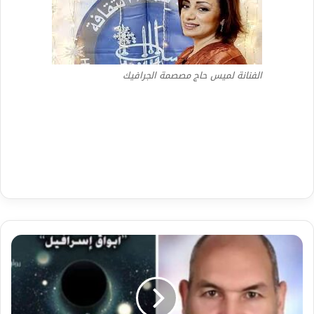
الفنانة لميس حاج مصصمة الجرافيك
أينشتاين
يسقط
في
جاذبية
الحب