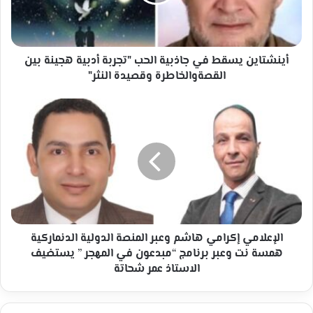
"تجربة
أدبية
هجينة
بين
القصةوالخاطرة
أينشتاين يسقط في جاذبية الحب "تجربة أدبية هجينة بين
وقصيدة
القصةوالخاطرة وقصيدة النثر"
النثر"
الإعلامي
إكرامي
هاشم
وعبر
المنصة
الدولية
الدنماركية
همسة
نت
وعبر
الإعلامي إكرامي هاشم وعبر المنصة الدولية الدنماركية
برنامج
همسة نت وعبر برنامج “مبدعون في المهجر ” يستضيف
“مبدعون
الاستاذ عمر شحاتة
في
المهجر
”