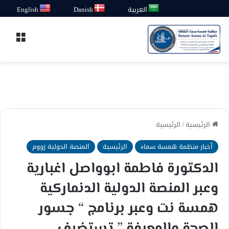
العربية
Danish
English
القائ
الرئيسية
/
الرئيسية
أخبار منظمة همسة سماء
الرئيسية
المنصة الدولية زووم
الدكتورة فاطمة ابوواصل اغبارية
وعبر المنصة الدولية الدنماركية
همسة نت وعبر برنامج “ جسور
الصحة والمعرفة ” تستضيف