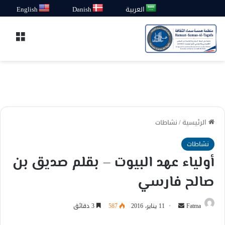
العربية
Danish
English
القائ
الرئيسية
/
نشاطات
نشاطات
أولياء عهد البيوت – بقلم صديق بن
صالح فارسي
أرسل
Fatma
11 يناير، 2016
587
3 دقائق
بريدا