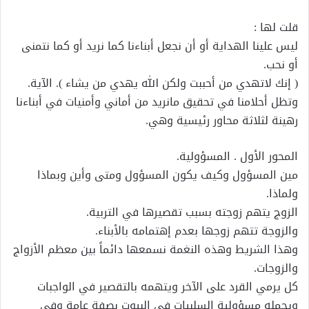
قلت لها :
ليس علينا الهداية أو أن نجعل أبناءنا كما نريد أو كما نتمنى
أو نحب.
( إنك لاتهدي من أحببت ولكن الله يهدي من يشاء ). الآية.
وتظل أحلامنا في تحقيق مانريد من أماني وأمنيات في أبناءنا
رهينة لثلاثة محاور رئيسية وهي.
المحور الأول . المسؤولية.
مين المسؤول وكيف يكون المسؤول ومتى وأين وبماذا
ولماذا.
الزوج يتهم زوجته بسبب تقصيرها في التربية.
والزوجة تتهم زوجها بعدم إهتمامه بالأبناء.
وهذا الشريط وهذه النغمة نسمعها دائماً بين معظم الأزواج
والزوجات.
كل يرمي القرد على الآخر ويتهمه بالتقصير في الواجبات
ويحمله مسؤولية السلبيات في البيوت بصفة عامة وفي