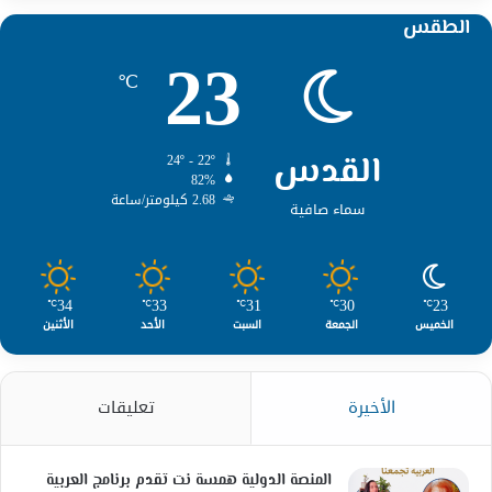
الطقس
23
℃
القدس
24º - 22º
82%
2.68 كيلومتر/ساعة
سماء صافية
34
33
31
30
23
℃
℃
℃
℃
℃
الخميس
الجمعة
السبت
الأحد
الأثنين
الأخيرة
تعليقات
المنصة الدولية همسة نت تقدم برنامج العربية