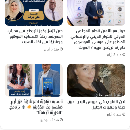
حوار مع الأمين العام للمجلس
حين تزهرُ بذورُ الإبداعِ في محرابِ
الدولي للحوار الديني والإنساني،
المدرسَة: رحلةُ اكتشافِ الموهبَةِ
الدكتور علي موسى الموسوي
ورعايتِهَا في لقاء السبت
حاورته نرجس عبيد / الدوحة
منذ 5 أيام
منذ 5 أيام
لحن القلوب في عروس البحر.. عبق
أمسية ثقَافِيَّةٌ اسْتِثْنَائِيَّةٌ عَبْرَ أَثِيرِ
حيفا ونكهات الجليل
هَمْسَةِ نِتْ الدَّوْلِيَّةِ
بَرْنَامَجُ:
“العَرَبِيَّةُ تَجْمَعُنَا”
منذ 6 أيام
منذ أسبوعين