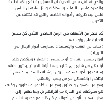
والذي نستفيده من الحديث أن المسؤولية تقع بالإستطاعة
والقدرة وليس بالتقليد والمحاكاة ومثل مايعمل الناس.
فلكل بيت ظروفه وأحواله الخاصة والتي قد تختلف عن
الآخرين.
كم نذكر من الأمهات في الزمن الماضي اللآتي كن يضعن
العباية على رؤوسهم.
( كناية عن الهمة والإستعداد لممارسة أدوار الرجال في
التربية ).
أقول يلبسن العباءات أو مايسمى ( الخمار ) ويركضن خلف
أبناءهن من شارع إلى شارع وسط أزقة الحوائر يبحثون عنهم
ويتفقدون أحوالهم ويباشرون الإشراف الميداني عليهم
ليتأكدوا بأنفسهن مع من يلعب أولادهم.
ومع من يذهبون ويجيئون ومع من يتكلمون ويتحاورون وكيف
هو سلوكهم في الحارة مع أقرانهم بل ربما ذهبوا إلى
مدارسهم يسألوا عن أحوالهم كل ذلك مع وجدود آباءهم.