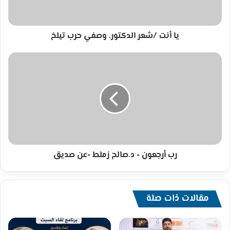
حرب
تيلخ
يا أنت /شعر الدكتور. وصفي حرب تيلخ
رب
أرجعون
-
د.صالح
زملط
-عن
صديق
رب أرجعون - د.صالح زملط -عن صديق
مقالات ذات صلة