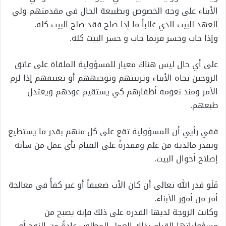
الأبناء على وجه الخصوص وبطبيعة الحال في مقدمتهم ولي
العهد للبيت الذي غالباً ما إذا صلح فقد صلح البيت كله.
وإذا خاب وخسر فربما خاب و خسر البيت كله.
على أي حال ليس هناك معيار للمسؤولية الملقاة على عاتق
الزوجين تجاه الأبناء وتربيتهم وتوجيههم أو تعنيفهم إذا لزم
الأمر ومنذ نعومة أظفارهم كي يستقيم عودهم ويعتدل
طبعهم.
ففي رأيي أن المسؤولية تقع على كل منهم بقدر ما يستطيع
وبقدر مالديه من علم ومقدرةً على القيام بأي عمل من شأنه
إصلاح أحوال البيت.
فَلَو قدر الله تعالى أن كان الأب ضعيفاً أو غير كفأً في معالجة
أمر من أمور الأبناء.
وكانت الزوجة لديها القدرة على ذلك فإنه يصبح من
مسؤولياتها القيام بذلك العمل المطلوب عادةً من الزوج أو