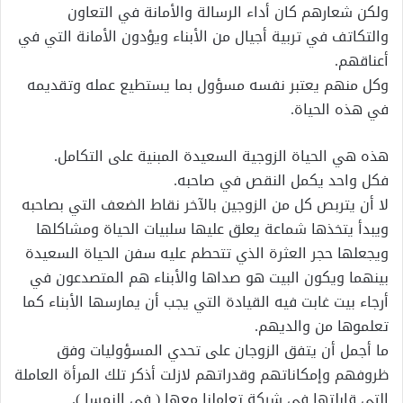
ولكن شعارهم كان أداء الرسالة والأمانة في التعاون
والتكاتف في تربية أجيال من الأبناء ويؤدون الأمانة التي في
أعناقهم.
وكل منهم يعتبر نفسه مسؤول بما يستطيع عمله وتقديمه
في هذه الحياة.
هذه هي الحياة الزوجية السعيدة المبنية على التكامل.
فكل واحد يكمل النقص في صاحبه.
لا أن يتربص كل من الزوجين بالآخر نقاط الضعف التي بصاحبه
ويبدأ يتخذها شماعة يعلق عليها سلبيات الحياة ومشاكلها
ويجعلها حجر العثرة الذي تتحطم عليه سفن الحياة السعيدة
بينهما ويكون البيت هو صداها والأبناء هم المتصدعون في
أرجاء بيت غابت فيه القيادة التي يجب أن يمارسها الأبناء كما
تعلموها من والديهم.
ما أجمل أن يتفق الزوجان على تحدي المسؤوليات وفق
ظروفهم وإمكاناتهم وقدراتهم لازلت أذكر تلك المرأة العاملة
التي قابلتها في شركة تعاملنا معها ( في النمسا ).