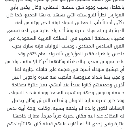
بالفلحاء بسبب وجود شق بشفته السفلى، وكان يكنى بأبي
الفوارس نظراً لفروسيته التي يشهد له بها الجميع، كما كان
يكنّى أحياناً بأبي المغلس لسواد لونه الذي ورثه من أمه
الحبشية زبيبة. مولد عنترة ونشأته ولد عنترة في بلدة تسمى
قصيباء بمنطقة القصيم في المملكة العربية السعودية في
القرن السادس الميلادي، وحسب الروايات فإنه شارك بحرب
داحس والغبراء فقدر المؤرخون بأنه ولد بعام 525م وقد
عاصرعمرو بن معدي والحطيئه وكلاهما أدركا الإسلام . ولد من
أمٍ حبشيةٍ سوداء أسرت في هجمة على قافلة تجارية لها
وأعجب بها شداد فتزوجها، فأنجبت منه عنترة وأخوين اثنين
آخرين وجميعهم كانوا عبيداً عند أبيهم، تميز عنترة بضخامة
جسمه وعبوس وجهه وبشعره المجعد ووجه شديد السواد،
وقد ذاق عنترة مرارة الحرمان وشظف العيش وكان يتحمل
الإهانات لكون والده لم يلحقه بنسبه، وكانت زوجة أبيه تدس
له المكائد عند أبيه فكان يضربة ضرباً مبرحاً. معارك خاضها
عنترة وفي إحدى الأيام أغارت عليهم قبيلة كان لها ثأرعندهم