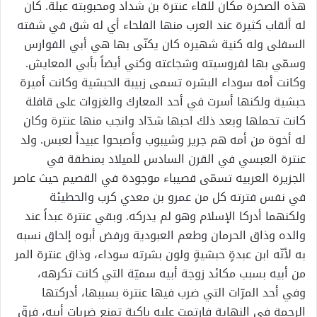
هذه الصخرة مكان للقاء عنترة بن شداد ومحبوبته عبلة. كان
له ألقاب كثيرة عند العرب منها الفلحاء أي له شق في شفته
السفلى وله كنية شهيره كان يكنّى بها هي أبي الفوارس
وسمّي بها لفروسيته وشجاعته وكني أيضاً بأبي المعايش.
وكانت أمه سوداء البشره تسمى زبيبة الحبشية وكانت أميرة
حبشية ولكنها أسرت في أحد المعارك والغزوات على قافلة
كانت تحملها وبعد ذلك احبها شدّاد وانجب منها عنترة وكان
له أخوة من أمه هم جرير وشيبوب وأصبحوا عبيداً لعبس. ولد
عنترة العبسي في القرن السادس للميلاد بمنطقة في
الجزيرة العربيه تسمّى قصيباء موجودة في القصيم حيث عاصر
في نفس فترته كل من عمرو بن معدي كرب والحطيئة
ولكنهما أدركا الإسلام وهو لم يدركه. وبقي عنترة عبداً عند
والده وذاق الحرمان وطعم العبودية ورفض أبوه إلحاق نسبه
به لأنّه ابن عبدةٍ حبشيةٍ ولون بشرته سوداء، وذاق عنترة المر
من أبيه بسبب مكائد زوجة أبيه سميّة التي كانت تكرهه،
وفي أحد المرّات التي ضرب فيها عنترة بسببها، أدركتها
الرحمة في النهاية فارتمت عليه باكية تمنع ضربات أبيه، فرقّ