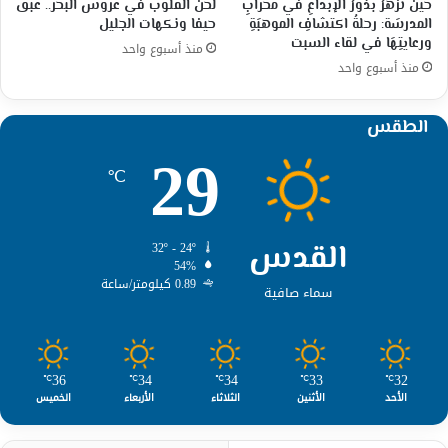
حين تزهرُ بذورُ الإبداعِ في محرابِ
لحن القلوب في عروس البحر.. عبق
المدرسَة: رحلةُ اكتشافِ الموهبَةِ
حيفا ونكهات الجليل
ورعايتِهَا في لقاء السبت
منذ أسبوع واحد
منذ أسبوع واحد
الطقس
29
℃
القدس
32º - 24º
54%
0.89 كيلومتر/ساعة
سماء صافية
36
34
34
33
32
℃
℃
℃
℃
℃
الأحد
الأثنين
الثلاثاء
الأربعاء
الخميس