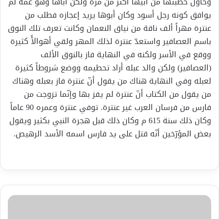
وحاول خطبتها من أبيها أكثر من مرة ولكنّ أباها وهو عمّه لم
يوافق كونه رجل أسود وكان أبوها يريد إعجازه فطلب من
عنترة مهراً ألف ناقة من نياق النعمان وكانت تعرف تلك النوق
باسم العصافير واستعدّ عنترة لذلك المهر ولقي أهوالأً كثيرة
ووقع في الأسر ولكنه في النهاية فاز بالنوق الألف
(العصافير) ولكن والد عبله أراد تحطيمه ووضع شروطاً كثيرة
لعبله وفي النهاية هناك من يقول أنّ عنترة فاز بعبله وهناك
من يقول من الكتاب أنّ عنترة لم يفز بها وإنّما تزوجت من
فارس من فرسان العرب غير عنترة. توفي عنترة وعمره 90 عاماً
وكان ذلك سنة 615 م وكان ذلك قبل هجرة النبي بكثير ويقول
بعض المؤرّخين أنّه قتل على يد فارس اسمه الأسد الرهيص.
اخر
ألمستجدات