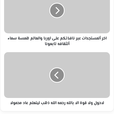
عبر
نافذتكم
على
اوربا
والعالم
همسة
سماء
ألثقافه
اخر ألمستجدات عبر نافذتكم على اوربا والعالم همسة سماء
تابعونا
ألثقافه تابعونا
لاحول
ولا
قوة
الا
بالله
رحمه
الله
ذهب
ليتعلم
عاد
لاحول ولا قوة الا بالله رحمه الله ذهب ليتعلم عاد محمولا
محمولا