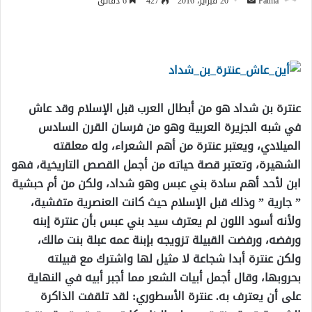
أرسل
Fatma
20 فبراير، 2016
427
6 دقائق
بريدا
إلكترونيا
عنترة بن شداد هو من أبطال العرب قبل الإسلام وقد عاش
في شبه الجزيرة العربية وهو من فرسان القرن السادس
الميلادي، ويعتبر عنترة من أهم الشعراء، وله معلقته
الشهيرة، وتعتبر قصة حياته من أجمل القصص التاريخية، فهو
ابن لأحد أهم سادة بني عبس وهو شداد، ولكن من أم حبشية
” جارية ” وذلك قبل الإسلام حيث كانت العنصرية متفشية،
ولأنه أسود اللون لم يعترف سيد بني عبس بأن عنترة إبنه
ورفضه، ورفضت القبيلة تزويجه بإبنة عمه عبلة بنت مالك،
ولكن عنترة أبدا شجاعة لا مثيل لها واشترك مع قبيلته
بحروبها، وقال أجمل أبيات الشعر مما أجبر أبيه في النهاية
على أن يعترف به. عنترة الأسطوري: لقد تلقفت الذاكرة