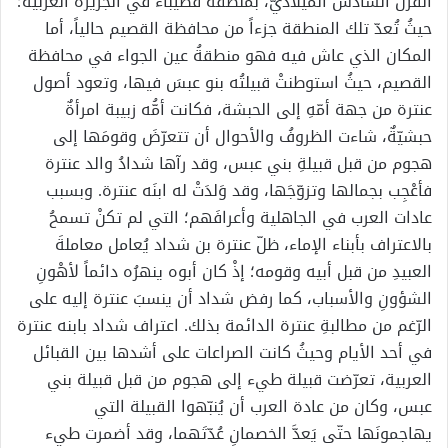
القرن السادس الميلاديّ، بمنطقة قصيباء في الجزيرة العربية؛
حيثُ تُعدّ تلك المنطقة جزءاً من محافظة القصيم حالياً، أما
المكان الذي عاش فيه فهو منطقةُ عين الجواء في محافظة
القصيم، حيثُ استوطنتْ قبيلتُه بنو عبسَ فيها، وتعود أصول
عنترة من جهة أمّهِ إلى الحبشة، فكانت أمُّه زبيبة امرأةٌ
حبشيّةٌ، شاءت الظروفُ والأحوال أن تتعرّضَ وقومَها إلى
هجوم من قبل قبيلةِ بني عبس، وقد رآها شدادُ والد عنترة
فأعْجِب بجمالها وتزوّجَها، وقد وَلدَتْ له ابنَه عنترة. وبسبب
عادات العرب في الجاهلية وأعرافَهم؛ التي لم تكنْ تسمحُ
بالاعتراف بأبناء الإماء، ظلّ عنترة بن شداد يُعامل معاملةَ
العبيدِ من قبل أبيه وقومه؛ إذْ كان أبوه ينهرُه دائماً لأهْونِ
الشؤونِ والأسباب، كما رفض شداد أن ينسبَ عنترة إليه على
الرّغم من مطالبةِ عنترة الدائمة بذلك. اعتراف شداد بابنه عنترة
في أحد الأيام وحيثُ كانت الصراعات على أشدها بين القبائل
العربية، تعرّضت قبيلة طيء إلى هجوم من قبل قبيلة بني
عبس، وكان من عادة العرب أن يُنبّهوا القبيلة التي
يهاجمونَها حتّى يَعدَّ الخصمانِ عُدّتَهما، وقد أضمرت طيء