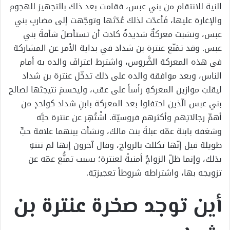
النية للانتقام من بني عبس، فقامت بعد ذلك بالتجهيز للهجوم
والإغارة عليها، فَأعدّت لذلك عُدّتَها وتوجّهت إلى مضاربِ بني
عبس، ونشبت معركةٌ شديدةٌ كادت أن تستأصلَ شأفةَ بني
عبس. وقد تمَنّع عنترة بن شداد في بداية الأمر عن المشاركة
في هذه المعركة الضَّروس، واشترط اعترافَ والده به أمام
الناس، وبعد موافقة والده على ذلك تدخّل عنترة بن شداد
ليقلبَ موازين المعركةِ رأساً على عقب، وليحسمَ نتيجتَها لصالح
بني عبس الّذين احتفلوا بعد المعركة بابنِ شداد كواحدٍ من
أهمِّ رجالاتِهم وأكثرهم فروسيّة. اشْتُهِر عن عنترة حبَّه
وشغفه بابنة عمّه عبلةَ بنت مالك، ونشأت بينهما علاقة حبٍّ
طويلة قيل إنّها تكللت بالزواج، وقال آخرون إنها لم تنتهِ
بذلك، وإنما ظلّ الزواجُ أمنيةً لعنترة؛ بسبب تمنُّع عمّه عن
تزويجه بها، واشتراطه شروطاً تعجيزيّة.
أين توجد صخرة عنترة بن