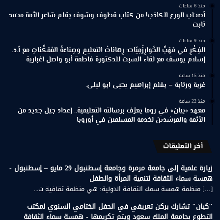
منذ 6 ساعات
أصحاب الورع الكاذب! من كتاب قطوف وشوف بقلم شاعر الأمة محمد
ثابت
منذ 9 ساعات
الفِكْرِ في مَهَبِّ الخَوارِزْمِيّات: رِهاناتُ التعليمِ وصِناعةُ المُمَكِّناتِ مع أ.د.
إسلام يوسف مع لقاء السبت للدكتورة فاطمة أبو واصل اغبارية
منذ 15 ساعة
غربة ورتابة – بقلم إبراهيم يحيى ابو ليلى.
منذ 22 ساعة
معهد «بيان» في روما يعرّف برسالته التعليمية.. إعداد جيل جديد من
الأئمة والمرشدين لخدمة المسلمين في أوروبا
أخر التعليقات
زيارة علمية إلى جامعة مرمرة وجامعة إسطنبول 29 مايو – إسطنبول -
همسة سماء الثقافة لتنمية المرأة والطفل
[…] منظمة همسة سماء الثقافة الدولية: هي منظمة ثقافية ت...
"كيان" تشارك بركن تعريفي في الحفل الختامي السنوي لمكتب
التطوع بجامعة الملك سعود ويتم تكريمها - همسة سماء الثقافة