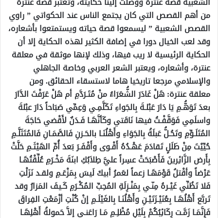
الشعبية قصة عنترة ووصلت إلينا حكايته، وتعتبر قصة عنترة
من أهم القصص التي كان يجتمع الناس عند الحكواتي ” راوي
القصص الشعبية ” ليسمعوا قصة حياته ويستمتعوا بأشعاره،
وقد لعب الخيال دورا في إضافة الكثير لهذه الحكاية إلا أن
الحكاية الرئيسية لا ريب فيها، وذلك لإنها موثقة في معلقة
عنترة، وأشعاره، ويعتبر الشعر العربي وخاصة الجاهلي
والإسلامي مرجعا تاريخيا هاما لاستسقاء الحقائق. ومن
معلقة عنترة: هَلْ غَادَرَ الشُّعَرَاءُ منْ مُتَـرَدَّمِ أم هَلْ عَرَفْتَ الدَّارَ
بعدَ تَوَهُّـمِ يَا دَارَ عَبْلـةَ بِالجَواءِ تَكَلَّمِـي وَعِمِّي صَبَاحاً دَارَ عبْلةَ
واسلَمِي فَوَقَّفْـتُ فيها نَاقَتي وكَأنَّهَـا فَـدَنٌ لأَقْضي حَاجَةَ
المُتَلَـوِّمِ وتَحُـلُّ عَبلَةُ بِالجَوَاءِ وأَهْلُنَـا بالحَـزنِ فَالصَّمَـانِ فَالمُتَثَلَّـمِ
حُيِّيْتَ مِنْ طَلَلٍ تَقادَمَ عَهْـدُهُ أَقْـوى وأَقْفَـرَ بَعدَ أُمِّ الهَيْثَـمِ حَلَّتْ
بِأَرض الزَّائِرينَ فَأَصْبَحَتْ عسِراً عليَّ طِلاَبُكِ ابنَةَ مَخْـرَمِ عُلِّقْتُهَـا
عَرْضاً وأقْتلُ قَوْمَهَـا زعماً لعَمرُ أبيكَ لَيسَ بِمَزْعَـمِ ولقـد نَزَلْتِ
فَلا تَظُنِّي غَيْـرهُ مِنّـي بِمَنْـزِلَةِ المُحِبِّ المُكْـرَمِ كَـيفَ المَزارُ وقد
تَربَّع أَهْلُهَـا بِعُنَيْـزَتَيْـنِ وأَهْلُنَـا بِالغَيْلَـمِ إنْ كُنْتِ أزْمَعْتِ الفِراقَ
فَإِنَّمَـا زَمَّـت رِكَائِبُكُمْ بِلَيْلٍ مُظْلِـمِ مَـا رَاعَنـي إلاَّ حَمولةُ أَهْلِهَـا