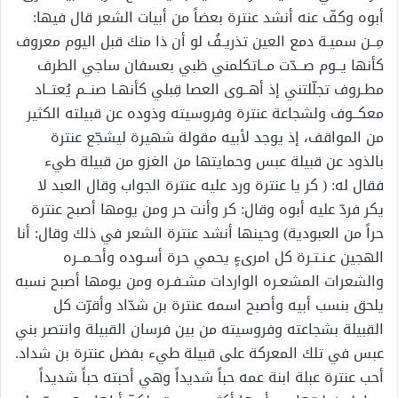
أبوه وكفّ عنه أنشد عنترة بعضاً من أبيات الشعر قال فيها:
مِــن سميـة دمع العين تذريـفُ لو أن ذا منك قبل اليوم معروف
كأنها يــوم صــدّت مــاتكلمني ظبي بعسفان ساجي الطرف
مطـروف تجلّلتني إذ أهــوى العصا قِبلي كأنهـا صنــم يُعتــاد
معكــوف ولشجاعة عنترة وفروسيته وذوده عن قبيلته الكثير
من المواقف، إذ يوجد لأبيه مقولة شهيرة ليشجّع عنترة
بالذود عن قبيلة عبس وحمايتها من الغزو من قبيلة طيء
فقال له: ( كر يا عنترة ورد عليه عنترة الجواب وقال العبد لا
يكر فردّ عليه أبوه وقال: كر وأنت حر ومن يومها أصبح عنترة
حراً من العبودية) وحينها أنشد عنترة الشعر في ذلك وقال: أنا
الهجين عـنـتـرة كل امرىءٍ يحمي حرة أسـوده وأحـمــره
والشعرات المشعـره الواردات مشـفـره ومن يومها أصبح نسبه
يلحق بنسب أبيه وأصبح اسمه عنترة بن شدّاد وأقرّت كل
القبيلة بشجاعته وفروسيته من بين فرسان القبيلة وانتصر بني
عبس في تلك المعركة على قبيلة طيء بفضل عنترة بن شداد.
أحب عنترة عبلة ابنة عمه حباً شديداً وهي أحبته حباً شديداً