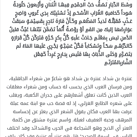
وسْطَ الدِّيَارِ تَسُفُّ حَبَّ الخِمْخِمِ فِيهَـا اثْنَتانِ وأَرْبعونَ حَلُوبَـةً
سُوداً كَخافيةِ الغُرَابِ الأَسْحَـمِ إذْ تَسْتَبِيْكَ بِذِي غُروبٍ وَاضِحٍ
عَـذْبٍ مُقَبَّلُـهُ لَذيذُ المَطْعَـمِ وكَـأَنَّ فَارَةَ تَاجِرٍ بِقَسِيْمَـةٍ سَبَقَتْ
عوَارِضَها إليكَ مِن الفَمِ أوْ روْضـةً أُنُفاً تَضَمَّنَ نَبْتَهَـا غَيْثٌ قليلُ
الدَّمنِ ليسَ بِمَعْلَـمِ جَـادَتْ علَيهِ كُلُّ بِكرٍ حُـرَّةٍ فَتَرَكْنَ كُلَّ قَرَارَةٍ
كَالدِّرْهَـمِ سَحّـاً وتَسْكاباً فَكُلَّ عَشِيَّـةٍ يَجْـرِي عَلَيها المَاءُ لَم
يَتَصَـرَّمِ وَخَلَى الذُّبَابُ بِهَا فَلَيسَ بِبَـارِحٍ غَرِداً كَفِعْل
الشَّاربِالمُتَرَنّـمِ
عنترة بن شداد عنترة بن شداد هو شاعرٌ من شعراء الجاهلية،
ومن فرسان العرب الذي يحسب له حساب ومن شعراء معلقات
العرب الذين كانت تعلق أشعارهم على جدران الكعبة، ويغلب
على شعره الطابع الغزلي، إذ له قصة حب مع ابنة عمه عبلة
عرفت بها العرب فكان يقول الشعر الذي يعبّر عن إحساسه
المرهف وحبه العفيف لعبلة. واسم عنترة مشتق من كلمة
العتر أي الذبح وهو الشجاعة في الحرب والشدائد وقد اختلف
الناس في اسمة الصحيح؛ هل هو عنتر أو عنترة وقد كان يلقب