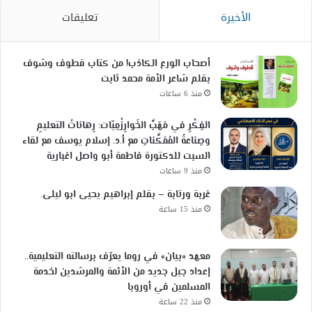
الأخيرة
تعليقات
أصحاب الورع الكاذب! من كتاب قطوف وشوف
بقلم شاعر الأمة محمد ثابت
منذ 6 ساعات
الفِكْرِ في مَهَبِّ الخَوارِزْمِيّات: رِهاناتُ التعليمِ
وصِناعةُ المُمَكِّناتِ مع أ.د. إسلام يوسف مع لقاء
السبت للدكتورة فاطمة أبو واصل اغبارية
منذ 9 ساعات
غربة ورتابة – بقلم إبراهيم يحيى ابو ليلى.
منذ 15 ساعة
معهد «بيان» في روما يعرّف برسالته التعليمية..
إعداد جيل جديد من الأئمة والمرشدين لخدمة
المسلمين في أوروبا
منذ 22 ساعة