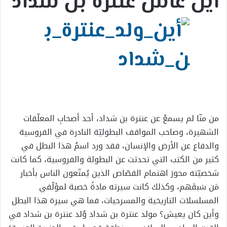
أين عاش عنترة بن شداد
من منّا لم يسمعْ عن عنترة بن شداد، أحد أصحابِ المعلّقات
الشهيرة، وصاحب المواقف البطوليّة النادرة في الفروسية
والدفاع عن الأرض والإنسان، فقد ورد اسمُ هذا البطل في
كثير من الكتب التي تحدثت عن البطولة والفروسية، كما كانت
شخصيّته محورَ اهتمام القصّاص الذين يُمتّعون الناس بأخبار
مَن سَبقَهم، وكذلك كانت سيرته مادةً خصبة لمؤلّفي
المسلسلات التاريخية والمسرحيات، فما هي سيرة هذا البطل
وأين كان يعيش؟ مولد عنترة بن شداد وُلد عنترة بن شداد في