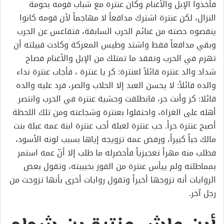
فأخذوا الإبل والأغنام وكان عنترة مع شباب قومه بحومة
النزال، لكن عنترة اشترك مدافعاً لا مهاجماً لأن قومه كانوا
ينقصوه حصته من غنائم الحرب السابقة، فتقاعس عن الحرب
وبقي مدافعاً فقط واشتد وطيس المعركة وكادت قبيلته أن
تهزم في الحرب وتفقد ما تمتلك من الإبل والأغنام فصاح
شداد والد عنتره قائلاً لعنترة: كر يا عنترة ، فأجاب عنترة نداء
والده قائلاً: لا يحسن العبد إلا الحلاب والصر، فرد عليه والده
قائلا: كر وأنت حر، فانطلقت وحشية عنترة في الحرب وانتصر
أهله على الغزاة، واحتفلوا بعنترة وشجاعته ومن تلك اللحظة
أصبح عنترة حراً. حب عنترة لعبلة أحب عنترة ابنة عمه عبلة بنت
مالك حباً كبيراً، ورفض عمه تزويجه إياها بسبب لونه الأسود،
فطلب منه مهراً تعجيزياً فأحضرله ما طلب إلا أنّ عمه استمر
بمماطلته ولم ييأس عنترة من الفوز بحبيبته، وتقول بعض
الروايات أنه تزوجها أخيراً وتقول روايات أخرى بأنها تزوجت من
رجل آخر.