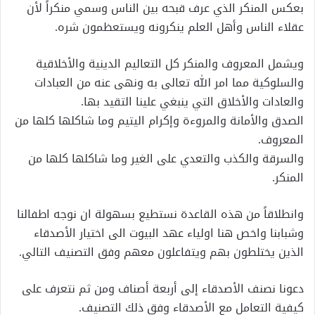
بعكس المنكر الذي عرف قبحه بين الناس وسمي منكراً لأن
عقلاء الناس وأهل العلم ينكرونه ويستعظمون شره.
ويشمل المعروف والمنكر كل التعاليم الدينية والأخلاقية
والسلوكية مما امر الله تعالى به ونهى عنه من العبادات
والعادات والأخلاق التي ينبغي علينا التقيد بها.
الصدق والأمانة والمروءة وإكرام اليتيم وما شاكلها كلها من
المعروف.
والسرقة والكذب والتعدي على الغير وما شاكلها كلها من
المنكر.
وانطلاقاً من هذه القاعدة نستطيع بسهولة ان نوجه اطفالنا
وشبابنا واخص هنا اولياء عهد البيوت الى اختيار الأصدقاء
الذين يختلطون بهم ويتفاعلون معهم وفق التصنيف التالي.
دعونا نصنف الأصدقاء إلى أربعة أصناف ومن ثم نتعرف على
كيفية التعامل مع الأصدقاء وفق ذلك التصنيف.