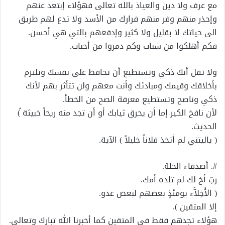
مع عرف ولا دين والعياذ بالله تعالى فهؤلاء إبتعد عنهم
وإحذر منهم وفر منهم فرارك من الأسد ولا تدع لهم طريق
الى حياتك لا بقليل ولا كثير وإدفعهم بالتي هي أحسن.
فكم أهلكوا من شباب وكم دمروا من أحباب.
ولا تقل أنك ذكي وتستطيع أن تحافظ على نفسك وتلتزم
بأخلاقك وقيمك ومبادئك وأنت معهم ولن تتأثر بهم لأنك
ذكي وناصح وتستطيع معرفة الصح من الخطأ.
لأن نافخ الكير إما أن يحرق ثيابك أو أن تجد منه ريحاً خبيثة ً)
الحديث.
( ياليتني لم أتخذ فلاناً خليلاً ) الآية.
#. أصدقاء الخلة.
ربّ أخ لك لم تلده أمك.
( الأَخِلاَّء يومئذٍ بعضهم لبعض عدو.
إلا المتقين ).
هؤلاء تجدهم فقط في المتقين كما أخبرنا الله تبارك وتعالى.