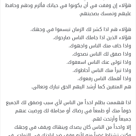
هؤلاء إن وفقت في أن يكونوا في حياتك فألزم ودهم وحافظ
عليهم وتمسك بصحبتهم.
هؤلاء هم اذا كشر لك الزمان تبسموا في وجهك.
هؤلاء الذين اذا جاملك الناس صارحوك.
واذا خاف منك الناس واجهوك.
واذا صفق لك الناس نصحوك.
واذا تولى عنك الناس اسعفوك.
واذا تبرأ منك الناس أحاطوك.
واذا أهملك الناس رفعوك.
هم المتقين كما أرشد اليهم الحق تبارك وتعالى.
اذا ههممت بظلم احداً من الناس لأي سبب وصفق لك الجميع
خوفاً منك أو طمعاً في رضاك أو مجاملة لك ورضيت عنهم
جميعاً وأرتحت لهم.
إلا واحداً من الناس كان يصدك وينهاك ويقف في وجهك
وكنت تشتاط غضباً منه لأنه وقف ضد إرادتك في التمادي في