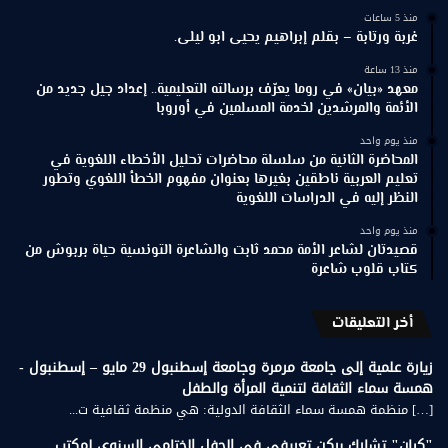
منذ 5 ساعات
غربة ورتابة – بقلم إبراهيم يحيى ابو ليلى.
منذ 13 ساعة
معهد «بيان» في روما يعرّف برسالته التعليمية.. إعداد جيل جديد من
الأئمة والمرشدين لخدمة المسلمين في أوروبا
منذ يوم واحد
المحاضرة الثانية من سلسلة محاضرات تحليل الأخطاء اللغوية في
تعليم العربية ناطقين بغيرها بعنوان مفهوم الخطأ اللغوي وتطور
النظر إليه في الدراسات اللغوية
منذ يوم واحد
قصيدتان لشاعر الأمة محمد ثابت والشاعرة التونسية حياة بربوش من
كتاب قلوب شاعرة
أخر التعليقات
زيارة علمية إلى جامعة مرمرة وجامعة إسطنبول 29 مايو – إسطنبول -
همسة سماء الثقافة لتنمية المرأة والطفل
[…] منظمة همسة سماء الثقافة الدولية: هي منظمة ثقافية ت...
"كيان" تشارك بركن تعريفي في الحفل الختامي السنوي لمكتب