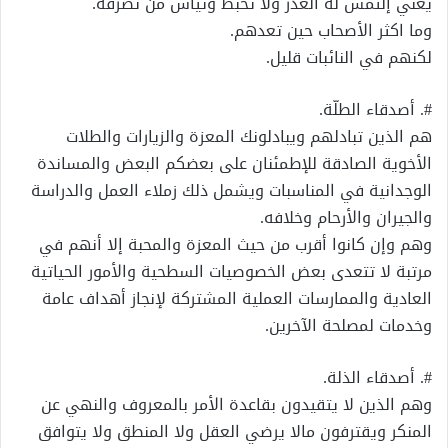
يعني إلتمس له العذر ولا تحبط وتيأس من تصرفه.
وما اكثر الأصحاب حين تعدهم.
لكنهم في النائبات قليل.
#. أصدقاء الطلّة.
هم الذين تبادلهم ويبادلونك المعزة والزيارات والطلات
الأخوية الصادقة للإطمئنان على بعضكم البعض والمساندة
الوجدانية في المناسبات ويشمل ذلك زملاء العمل والدراسة
والجيران والأرحام وخلافه.
وهم وإن كانوا أقرب من حيث المعزة والمحبة إلا أنهم في
مرتبة لا تتعدى بعض الخصوصيات السطحية والأمور الحياتية
العادية والممارسات العملية المشتركة لإنجاز أهداف عامة
وخدمات لمصلحة الآخرين.
#. أصدقاء الذلة.
وهم الذين لا يتقيدون بقاعدة الأمر بالمعروف والنهي عن
المنكر ويقترفون مالا يرضي العقل ولا المنطق ولا يتوافق