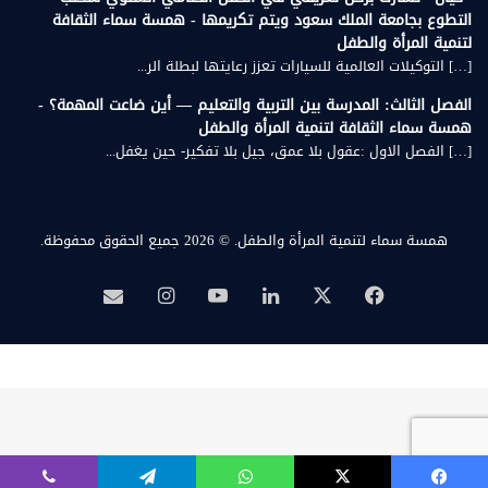
التطوع بجامعة الملك سعود ويتم تكريمها - همسة سماء الثقافة
لتنمية المرأة والطفل
[…] التوكيلات العالمية للسيارات تعزز رعايتها لبطلة الر...
الفصل الثالث: المدرسة بين التربية والتعليم — أين ضاعت المهمة؟ -
همسة سماء الثقافة لتنمية المرأة والطفل
[…] الفصل الاول :عقول بلا عمق، جيل بلا تفكير- حين يغفل...
همسة سماء لتنمية المرأة والطفل.
© 2026 جميع الحقوق محفوظة.
‫X
فيسبوك
لينكدإن
‫YouTube
انستقرام
بريد
همسة