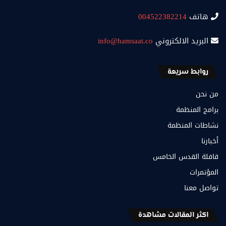
هاتف
004522382214
البريد الالكتروني
info@hamsaat.co
روابط سريعة
من نحن
برامج المنظمة
نشاطات المنظمة
أخبارنا
قافلة القدس الخامس
المؤتمرات
تواصل معنا
اكثر المقالات مشاهدة