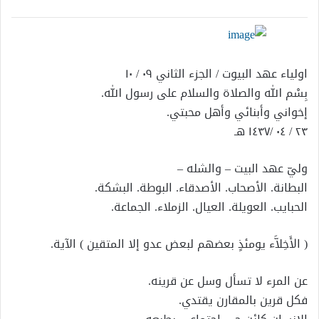
إلكترونيا
اولياء عهد البيوت / الجزء الثاني ٠٩ / ١٠
بِسْم الله والصلاة والسلام على رسول الله.
إخواني وأبنائي وأهل محبتي.
٢٣ / ٠٤ /١٤٣٧ هـ
وليّ عهد البيت – والشله –
البطانة. الأصحاب. الأصدقاء. البوطة. البشكة.
الحبايب. العويلة. العيال. الزملاء. الجماعة.
( الأَخِلاَّء يومئذٍ بعضهم لبعض عدو إلا المتقين ) الآية.
عن المرء لا تسأل وسل عن قرينه.
فكل قرين بالمقارن يقتدي.