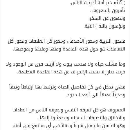
( كُنتُم خير أمة أخرجت للناس.
تأمرون بالمعروف.
وتنهون عن المنكر.
وتؤمنون بالله ) الآية.
فمحور التربية ومحور الأصدقاء ومحور كل العلاقات ومحور كل
التعاملات هو حول هذه القاعدة ومنها وعليها وبموجبها.
وما فشلت حياة ولا هدمت بيوت ولا أزيلت قرى من الوجود ولا
خربت ديار إلا بسبب الإنحراف عن هذه القاعدة العظيمة.
فهي تدخل في كل تفاصيل الحياة وترتبط بها ارتباطاً وثيقاً
وجذرياً عميقاً الى أبعد الحدود.
المعروف هو كل تعرفه النفس ويعرفه الناس من العادات
والاخلاق والتصرفات الحسنة ويطمئنوا إليها.
وهو الحسن والجميل شرعاً وعقلاً في أي مجتمع واي أمة.