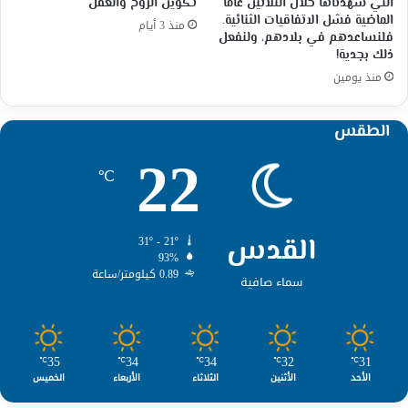
التي شهدناها خلال الثلاثين عامًا
تكوين الروح والعقل
الماضية فشل الاتفاقيات الثنائية.
منذ 3 أيام
فلنساعدهم في بلادهم، ولنفعل
ذلك بجدية!
منذ يومين
الطقس
22
℃
القدس
31º - 21º
93%
0.89 كيلومتر/ساعة
سماء صافية
35
34
34
32
31
℃
℃
℃
℃
℃
الأحد
الأثنين
الثلاثاء
الأربعاء
الخميس