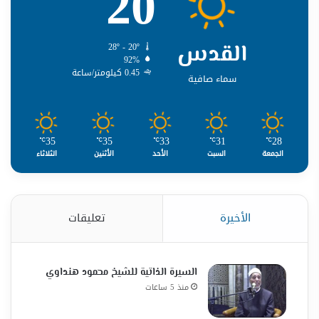
20
القدس
28º - 20º
92%
0.45 كيلومتر/ساعة
سماء صافية
35
35
33
31
28
℃
℃
℃
℃
℃
الجمعة
السبت
الأحد
الأثنين
الثلاثاء
الأخيرة
تعليقات
السيرة الذاتية للشيخ محمود هنداوي
منذ 5 ساعات