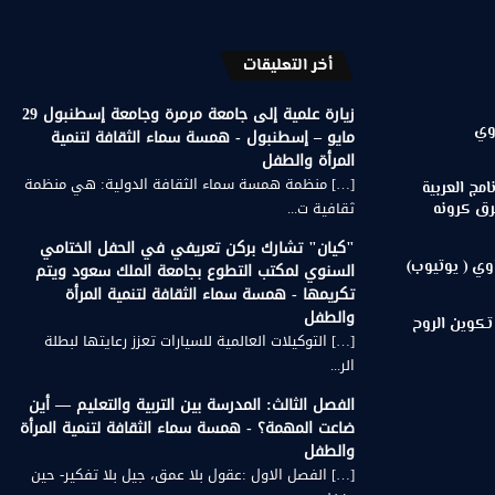
أخر التعليقات
زيارة علمية إلى جامعة مرمرة وجامعة إسطنبول 29
وي
مايو – إسطنبول - همسة سماء الثقافة لتنمية
المرأة والطفل
[…] منظمة همسة سماء الثقافة الدولية: هي منظمة
مج العربية
ثقافية ت...
رق كرونه
"كيان" تشارك بركن تعريفي في الحفل الختامي
وي ( يوتيوب)
السنوي لمكتب التطوع بجامعة الملك سعود ويتم
تكريمها - همسة سماء الثقافة لتنمية المرأة
والطفل
تكوين الروح
[…] التوكيلات العالمية للسيارات تعزز رعايتها لبطلة
الر...
الفصل الثالث: المدرسة بين التربية والتعليم — أين
ضاعت المهمة؟ - همسة سماء الثقافة لتنمية المرأة
والطفل
[…] الفصل الاول :عقول بلا عمق، جيل بلا تفكير- حين