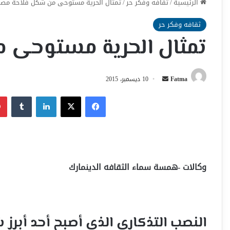
الرئيسية
/
ثقافه وفكر حر
/
تمثال الحرية مستوحى من شكل فلاحة مصر
ثقافه وفكر حر
تمثال الحرية مستوحى 
أرسل
Fatma
10 ديسمبر، 2015
بريدا
فيسبوك
‫X
لينكدإن
إلكترونيا
وكالات -همسة سماء الثقافه الدينمارك
النصب التذكاري الذي أصبح أحد أبرز ش