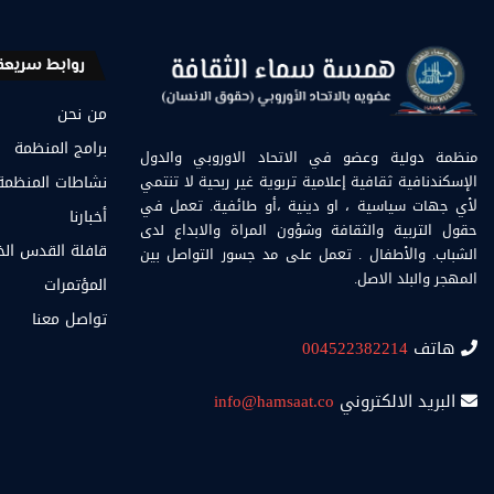
روابط سريعة
من نحن
برامج المنظمة
منظمة دولية وعضو في الاتحاد الاوروبي والدول
الإسكندنافية ثقافية إعلامية تربوية غير ربحية لا تنتمي
نشاطات المنظمة
لأي جهات سياسية ، او دينية ،أو طائفية. تعمل في
أخبارنا
حقول التربية والثقافة وشؤون المراة والابداع لدى
قافلة القدس ال
الشباب. والأطفال . تعمل على مد جسور التواصل بين
المهجر والبلد الاصل.
المؤتمرات
تواصل معنا
هاتف
004522382214
البريد الالكتروني
info@hamsaat.co