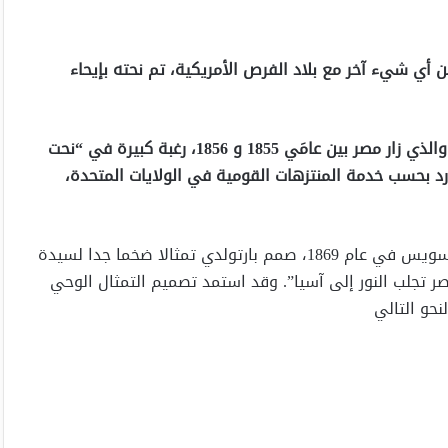
ن أي شيء آخر مع بلاد الفرص الأمريكية، تم نحته بإيحاء
لقد كانت لدى النحات الفرنسي، فريديريك أوغست بارتولدي، والذي زار مصر بين عامَي 1855 و 1856، رغبة كبيرة في “نحت
رد بحسب خدمة المنتزهات القومية في الولايات المتحدة،
فعندما طلبت الحكومة المصرية اقتراحات لبناء منارة لقناة السويس في عام 1869، صمم بارتولدي تمثالا ضخما جدا لسيدة
 تجلب النور إلى آسيا”. وقد استمد تصميم التمثال الوحي
نحو التالي