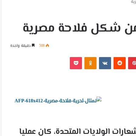
ية
من شكل فلاحة مصرية
508
دقيقة واحدة
بينتيريست
Odnoklassniki
‫Pocket
عارات الولايات المتحدة، كان عمليا