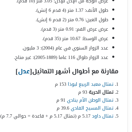
عرض الوجه من الإذن للإذن: 3.05 متر (10 قدم).
طول الأنف: 1.37 متر (4 قدم 6 إنش).
طول العين: 0.76 متر (2 قدم 6 إنش).
عرض عرض الفم: 0.91 متر (3 قدم).
عرض الوسط: 10.67 متر (35 قدم).
عدد الزوار السنوي في عام (2004): 3 مليون.
عدد الزوار طوال 116 عاما (1889-2005): غير متاح.
مقارنة مع أطوال أشهر التماثيل
[
عدل
]
1.
تمثال معبد الربيع لبوذا
153 م
2.
تمثال الحرية
93 م
3.
تمثال الوطن الأم ينادي
91 م
4.
تمثال المسيح الفادي
39.6 م
5.
تمثال داود
5.17 م (تمثال 5.17 م + قاعدة = حوالي 7.7 م)