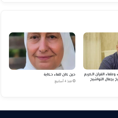
 وعلماء القرآن الكريم
حين كان للماء حكاية
خ بجمال التواشيح
منذ 4 أسابيع