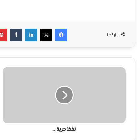
فيسبوك
‫X
لينكدإن
شاركها
لفظ
حرية...
لفظ حرية...